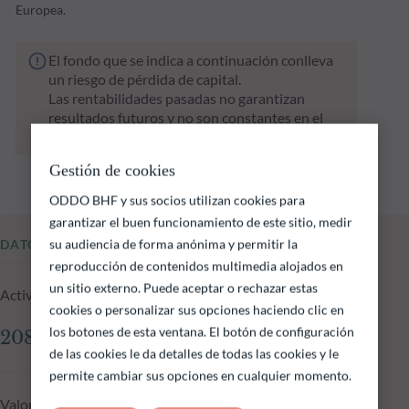
Europea.
El fondo que se indica a continuación conlleva
un riesgo de pérdida de capital.
Las rentabilidades pasadas no garantizan
resultados futuros y no son constantes en el
tiempo
Gestión de cookies
ODDO BHF y sus socios utilizan cookies para
garantizar el buen funcionamiento de este sitio, medir
su audiencia de forma anónima y permitir la
DATOS FUNDAMENTALES
reproducción de contenidos multimedia alojados en
un sitio externo. Puede aceptar o rechazar estas
Activos gestionados del fondo a 05.08.2026
cookies o personalizar sus opciones haciendo clic en
los botones de esta ventana. El botón de configuración
208.28 M €
de las cookies le da detalles de todas las cookies y le
permite cambiar sus opciones en cualquier momento.
Valor liquidativo a 05.08.2026