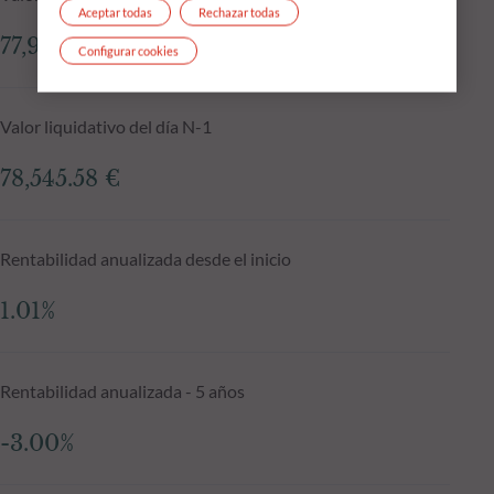
Aceptar todas
Rechazar todas
77,927.07 €
Configurar cookies
Valor liquidativo del día N-1
78,545.58 €
Rentabilidad anualizada desde el inicio
1.01%
Rentabilidad anualizada - 5 años
-3.00%