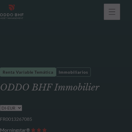
Renta Variable Temática
Immobiliarios
ODDO BHF Immobilier
FR0013267085
Morningstar®