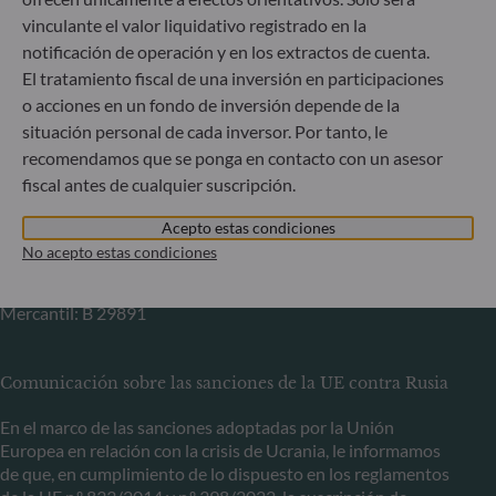
Bundesanstalt für Finanzdienstleistungsaufsicht (“BaFin”)
vinculante el valor liquidativo registrado en la
Registro Comercial: HRB 11971 juzgado de primera
instancia de Düsseldorf
notificación de operación y en los extractos de cuenta.
El tratamiento fiscal de una inversión en participaciones
o acciones en un fondo de inversión depende de la
ODDO BHF Asset Management LUX
situación personal de cada inversor. Por tanto, le
recomendamos que se ponga en contacto con un asesor
6, rue Gabriel Lippmann
fiscal antes de cualquier suscripción.
L-5365 Munsbach
Luxemburgo
Acepto estas condiciones
+352 45 76 76 245
No acepto estas condiciones
Sociedad gestora de carteras autorizada por la Commission
de Surveillance du Secteur Financier (CSSF) – Registro
Mercantil: B 29891
Comunicación sobre las sanciones de la UE contra Rusia
En el marco de las sanciones adoptadas por la Unión
Europea en relación con la crisis de Ucrania, le informamos
de que, en cumplimiento de lo dispuesto en los reglamentos