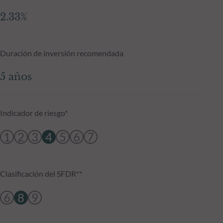
2.33%
Duración de inversión recomendada
5 años
Indicador de riesgo*
1
2
3
4
5
6
7
Clasificación del SFDR**
6
8
9