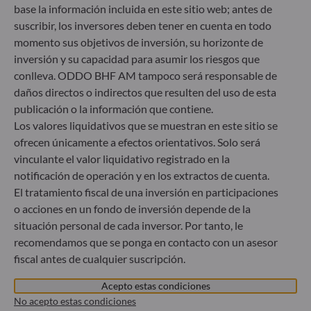
base la información incluida en este sitio web; antes de
ODDO BHF Asset Management GmbH
suscribir, los inversores deben tener en cuenta en todo
momento sus objetivos de inversión, su horizonte de
Herzogstraße 15
40217 Düsseldorf
inversión y su capacidad para asumir los riesgos que
Alemania
conlleva. ODDO BHF AM tampoco será responsable de
daños directos o indirectos que resulten del uso de esta
+49 (0) 211 239 24 01
publicación o la información que contiene.
Gallusanlage 8
Los valores liquidativos que se muestran en este sitio se
60329 Frankfurt am Main
ofrecen únicamente a efectos orientativos. Solo será
Alemania
vinculante el valor liquidativo registrado en la
+49 (0) 69 920 50 0
notificación de operación y en los extractos de cuenta.
Sociedad Gestora de Carteras autorizada por la
El tratamiento fiscal de una inversión en participaciones
Bundesanstalt für Finanzdienstleistungsaufsicht (“BaFin”)
o acciones en un fondo de inversión depende de la
Registro Comercial: HRB 11971 juzgado de primera
situación personal de cada inversor. Por tanto, le
instancia de Düsseldorf
recomendamos que se ponga en contacto con un asesor
fiscal antes de cualquier suscripción.
ODDO BHF Asset Management LUX
Acepto estas condiciones
No acepto estas condiciones
6, rue Gabriel Lippmann