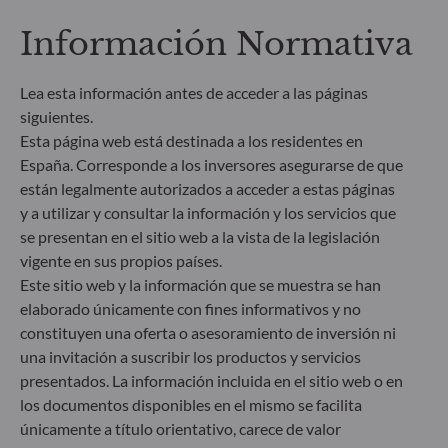
UE cuyo objetivo es lograr que el perfil de
Información Normativa
sostenibilidad de los fondos sea transparente, más
comparable y se entienda mejor por los inversores
finales. Artículo 6: El equipo de gestión no tiene en
Lea esta información antes de acceder a las páginas
cuenta riesgos de sostenibilidad ni incidencias
siguientes.
adversas de las decisiones de inversión en los
factores de sostenibilidad en el proceso de toma de
Esta página web está destinada a los residentes en
decisiones. Artículo 8: El equipo de gestión aborda
España. Corresponde a los inversores asegurarse de que
los riesgos de sostenibilidad integrando criterios
están legalmente autorizados a acceder a estas páginas
ESG (medioambientales, sociales y/o de gobierno
y a utilizar y consultar la información y los servicios que
corporativo) en su proceso de toma de decisiones
se presentan en el sitio web a la vista de la legislación
de inversión. Artículo 9: El equipo de gestión
vigente en sus propios países.
persigue un objetivo de inversión estrictamente
Este sitio web y la información que se muestra se han
sostenible que contribuye de forma significativa a
los desafíos de la transición ecológica y aborda los
elaborado únicamente con fines informativos y no
riesgos de sostenibilidad mediante las
constituyen una oferta o asesoramiento de inversión ni
calificaciones proporcionadas por el proveedor de
una invitación a suscribir los productos y servicios
datos ESG externo de la Sociedad gestora.
presentados. La información incluida en el sitio web o en
los documentos disponibles en el mismo se facilita
únicamente a título orientativo, carece de valor