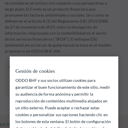
se consideran atractivos con respecto a sus perspectivas a
largo plazo. El Fondo es un producto financiero que
promueve los factores ambientales y sociales, tal y como se
definen en el artículo 8 (1) del Reglamento (UE) 2019/2088,
de 27 de noviembre de 2019, sobre la divulgación de
información relacionada con la sostenibilidad en el sector
de los servicios financieros ("SFDR"). El enfoque ESG
(ambiental y/o social y/o de gobernanza) se basa en el modelo
propietario de ODDO BHF AM.
El fondo que se indica a continuación conlleva
Gestión de cookies
un riesgo de pérdida de capital.
Las rentabilidades pasadas no garantizan
ODDO BHF y sus socios utilizan cookies para
resultados futuros y no son constantes en el
garantizar el buen funcionamiento de este sitio, medir
tiempo
su audiencia de forma anónima y permitir la
reproducción de contenidos multimedia alojados en
un sitio externo. Puede aceptar o rechazar estas
cookies o personalizar sus opciones haciendo clic en
los botones de esta ventana. El botón de configuración
DATOS FUNDAMENTALES