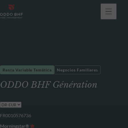
Renta Variable Temática
Negocios Familiares
ODDO BHF Génération
FR0010576736
Morningstar®