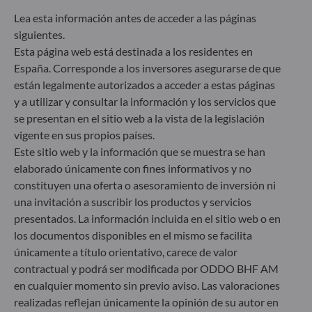
los riesgos de sostenibilidad integrando criterios
Lea esta información antes de acceder a las páginas
ESG (medioambientales, sociales y/o de gobierno
siguientes.
corporativo) en su proceso de toma de decisiones
Esta página web está destinada a los residentes en
de inversión. Artículo 9: El equipo de gestión
España. Corresponde a los inversores asegurarse de que
persigue un objetivo de inversión estrictamente
sostenible que contribuye de forma significativa a
están legalmente autorizados a acceder a estas páginas
los desafíos de la transición ecológica y aborda los
y a utilizar y consultar la información y los servicios que
riesgos de sostenibilidad mediante las
se presentan en el sitio web a la vista de la legislación
calificaciones proporcionadas por el proveedor de
vigente en sus propios países.
datos ESG externo de la Sociedad gestora.
Este sitio web y la información que se muestra se han
elaborado únicamente con fines informativos y no
constituyen una oferta o asesoramiento de inversión ni
una invitación a suscribir los productos y servicios
presentados. La información incluida en el sitio web o en
los documentos disponibles en el mismo se facilita
únicamente a título orientativo, carece de valor
contractual y podrá ser modificada por ODDO BHF AM
en cualquier momento sin previo aviso. Las valoraciones
realizadas reflejan únicamente la opinión de su autor en