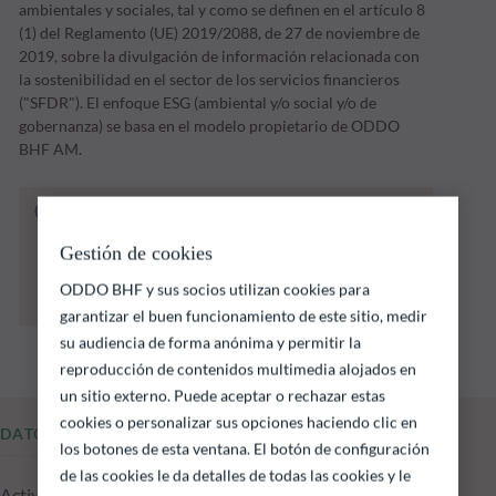
ambientales y sociales, tal y como se definen en el artículo 8
(1) del Reglamento (UE) 2019/2088, de 27 de noviembre de
2019, sobre la divulgación de información relacionada con
la sostenibilidad en el sector de los servicios financieros
("SFDR"). El enfoque ESG (ambiental y/o social y/o de
gobernanza) se basa en el modelo propietario de ODDO
BHF AM.
El fondo que se indica a continuación conlleva
un riesgo de pérdida de capital.
Gestión de cookies
Las rentabilidades pasadas no garantizan
resultados futuros y no son constantes en el
ODDO BHF y sus socios utilizan cookies para
tiempo
garantizar el buen funcionamiento de este sitio, medir
su audiencia de forma anónima y permitir la
reproducción de contenidos multimedia alojados en
un sitio externo. Puede aceptar o rechazar estas
cookies o personalizar sus opciones haciendo clic en
DATOS FUNDAMENTALES
los botones de esta ventana. El botón de configuración
de las cookies le da detalles de todas las cookies y le
Activos gestionados del fondo a 05.08.2026