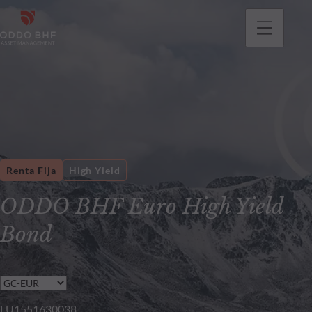
Renta Fija
High Yield
ODDO BHF Euro High Yield
Bond
LU1551630038