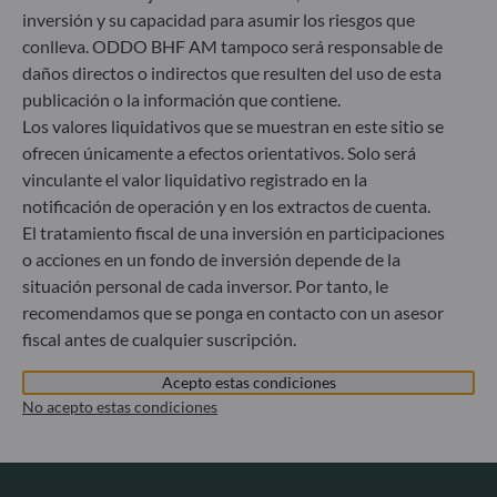
Gallusanlage 8
inversión y su capacidad para asumir los riesgos que
60329 Frankfurt am Main
conlleva. ODDO BHF AM tampoco será responsable de
Alemania
daños directos o indirectos que resulten del uso de esta
+49 (0) 69 920 50 0
publicación o la información que contiene.
Sociedad Gestora de Carteras autorizada por la
Los valores liquidativos que se muestran en este sitio se
Bundesanstalt für Finanzdienstleistungsaufsicht (“BaFin”)
ofrecen únicamente a efectos orientativos. Solo será
Registro Comercial: HRB 11971 juzgado de primera
vinculante el valor liquidativo registrado en la
instancia de Düsseldorf
notificación de operación y en los extractos de cuenta.
El tratamiento fiscal de una inversión en participaciones
ODDO BHF Asset Management LUX
o acciones en un fondo de inversión depende de la
situación personal de cada inversor. Por tanto, le
6, rue Gabriel Lippmann
recomendamos que se ponga en contacto con un asesor
L-5365 Munsbach
fiscal antes de cualquier suscripción.
Luxemburgo
+352 45 76 76 245
Acepto estas condiciones
Sociedad gestora de carteras autorizada por la Commission
No acepto estas condiciones
de Surveillance du Secteur Financier (CSSF) – Registro
Mercantil: B 29891