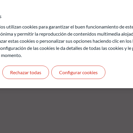
vestment grade. El Fondo es un producto financiero que promueve
el artículo 8 (1) del Reglamento (UE) 2019/2088, de 27 de
s
nada con la sostenibilidad en el sector de los servicios
 utilizan cookies para garantizar el buen funcionamiento de este 
y/o de gobernanza) se basa en el modelo propietario de ODDO BHF
ónima y permitir la reproducción de contenidos multimedia alojado
zar estas cookies o personalizar sus opciones haciendo clic en los
onfiguración de las cookies le da detalles de todas las cookies y l
de pérdida de capital.
r momento.
uros y no son constantes en el tiempo
Rechazar todas
Configurar cookies