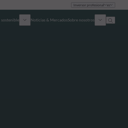
Inversor profesional
es
 sostenible
Noticias & Mercados
Sobre nosotros
umen general
Identidad
oque
Gobierno
icaciones
Equipo de ventas
Oficinas
Contacto