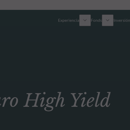
Experiencia
Fonds
Inversión
Resumen general
Todos los fondos
Res
Renta variable
Selección de fondos
Enf
Renta Fija
Fondos White Label
Publ
 High Yield
Multiactivos
Cómo suscribirse
Activos privados