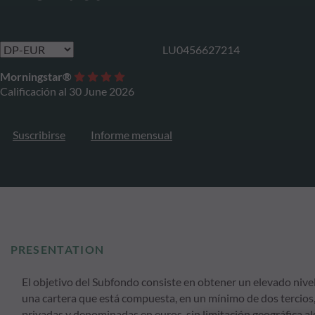
LU0456627214
Morningstar®
Calificación al 30 June 2026
Suscribirse
Informe mensual
PRESENTATION
El objetivo del Subfondo consiste en obtener un elevado nivel 
una cartera que está compuesta, en un mínimo de dos tercios,
privadas y denominadas en euros, sin limitación geográfica al