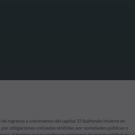
de ingresos y crecimiento del capital. El Subfondo invierte en
 por obligaciones cotizadas emitidas por sociedades públicas o
guna, al tiempo que se centra en emisiones de menor calidad, es