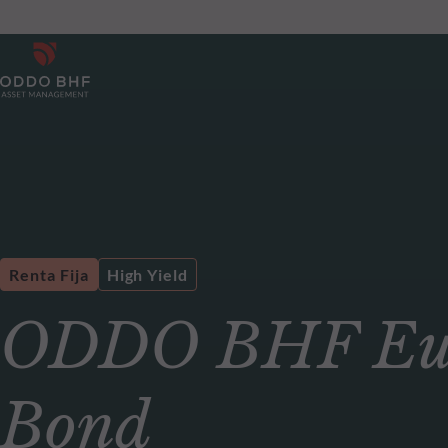
Renta Fija
High Yield
ODDO BHF Euro
Bond