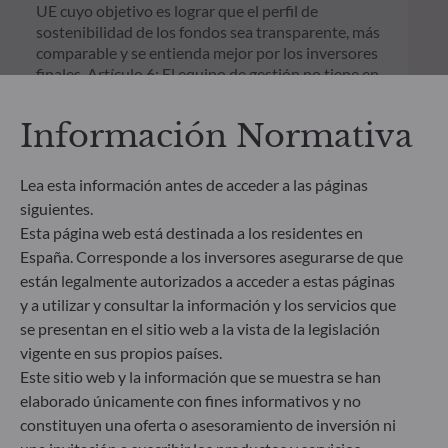
UE cuyo objetivo es lograr que el perfil de
sostenibilidad de los fondos sea transparente, más
comparable y se entienda mejor por los inversores
finales. Artículo 6: El equipo de gestión no tiene en
cuenta riesgos de sostenibilidad ni incidencias
adversas de las decisiones de inversión en los
Información Normativa
factores de sostenibilidad en el proceso de toma de
decisiones. Artículo 8: El equipo de gestión aborda
los riesgos de sostenibilidad integrando criterios
Lea esta información antes de acceder a las páginas
ESG (medioambientales, sociales y/o de gobierno
siguientes.
corporativo) en su proceso de toma de decisiones
Esta página web está destinada a los residentes en
de inversión. Artículo 9: El equipo de gestión
España. Corresponde a los inversores asegurarse de que
persigue un objetivo de inversión estrictamente
están legalmente autorizados a acceder a estas páginas
sostenible que contribuye de forma significativa a
y a utilizar y consultar la información y los servicios que
los desafíos de la transición ecológica y aborda los
riesgos de sostenibilidad mediante las
se presentan en el sitio web a la vista de la legislación
calificaciones proporcionadas por el proveedor de
vigente en sus propios países.
datos ESG externo de la Sociedad gestora.
Este sitio web y la información que se muestra se han
elaborado únicamente con fines informativos y no
constituyen una oferta o asesoramiento de inversión ni