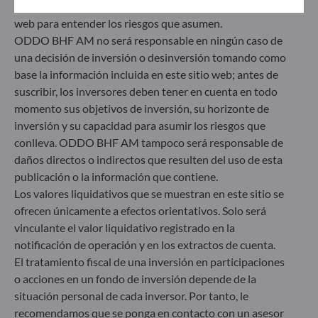
(DDF) y el folleto informativo disponibles en este sitio
ODDO BHF Asset Management GmbH
web para entender los riesgos que asumen.
ODDO BHF AM no será responsable en ningún caso de
Herzogstraße 15
una decisión de inversión o desinversión tomando como
40217 Düsseldorf
Alemania
base la información incluida en este sitio web; antes de
suscribir, los inversores deben tener en cuenta en todo
+49 (0) 211 239 24 01
momento sus objetivos de inversión, su horizonte de
inversión y su capacidad para asumir los riesgos que
Gallusanlage 8
60329 Frankfurt am Main
conlleva. ODDO BHF AM tampoco será responsable de
Alemania
daños directos o indirectos que resulten del uso de esta
publicación o la información que contiene.
+49 (0) 69 920 50 0
Sociedad Gestora de Carteras autorizada por la
Los valores liquidativos que se muestran en este sitio se
Bundesanstalt für Finanzdienstleistungsaufsicht (“BaFin”)
ofrecen únicamente a efectos orientativos. Solo será
Registro Comercial: HRB 11971 juzgado de primera
vinculante el valor liquidativo registrado en la
instancia de Düsseldorf
notificación de operación y en los extractos de cuenta.
El tratamiento fiscal de una inversión en participaciones
o acciones en un fondo de inversión depende de la
ODDO BHF Asset Management LUX
situación personal de cada inversor. Por tanto, le
6, rue Gabriel Lippmann
recomendamos que se ponga en contacto con un asesor