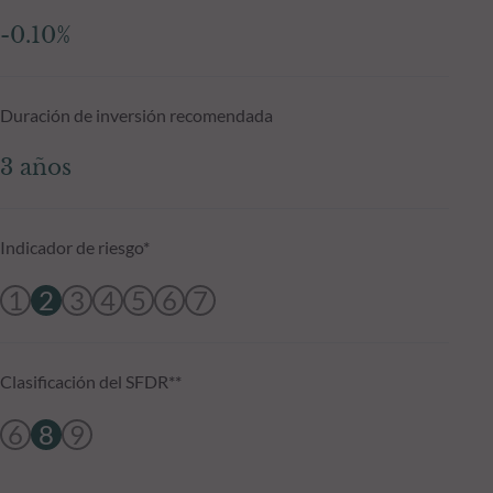
-0.10%
Duración de inversión recomendada
3 años
Indicador de riesgo*
1
2
3
4
5
6
7
Clasificación del SFDR**
6
8
9