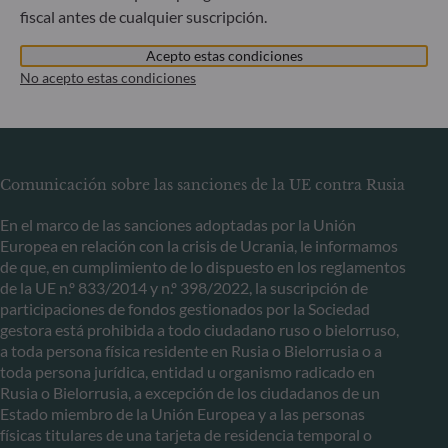
L-5365 Munsbach
fiscal antes de cualquier suscripción.
Luxemburgo
Acepto estas condiciones
+352 45 76 76 245
No acepto estas condiciones
Sociedad gestora de carteras autorizada por la Commission
de Surveillance du Secteur Financier (CSSF) – Registro
Mercantil: B 29891
Comunicación sobre las sanciones de la UE contra Rusia
En el marco de las sanciones adoptadas por la Unión
Europea en relación con la crisis de Ucrania, le informamos
de que, en cumplimiento de lo dispuesto en los reglamentos
de la UE n.º 833/2014 y n.º 398/2022, la suscripción de
participaciones de fondos gestionados por la Sociedad
gestora está prohibida a todo ciudadano ruso o bielorruso,
a toda persona física residente en Rusia o Bielorrusia o a
toda persona jurídica, entidad u organismo radicado en
Rusia o Bielorrusia, a excepción de los ciudadanos de un
Estado miembro de la Unión Europea y a las personas
físicas titulares de una tarjeta de residencia temporal o