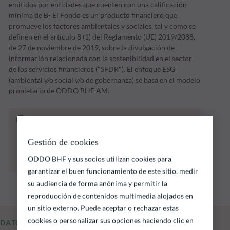
emitidos por entidades que cuenten con una calificación
mínima de B- El Fondo es un producto financiero que
promueve los factores ambientales y sociales, tal y como se
definen en el artículo 8 (1) del Reglamento (UE) 2019/2088,
de 27 de noviembre de 2019, sobre la divulgación de
información relacionada con la sostenibilidad en el sector
de los servicios financieros ("SFDR"). El enfoque ESG
(ambiental y/o social y/o de gobernanza) se basa en el modelo
propietario de ODDO BHF AM.
El fondo que se indica a continuación conlleva
un riesgo de pérdida de capital.
Las rentabilidades pasadas no garantizan
Gestión de cookies
resultados futuros y no son constantes en el
ODDO BHF y sus socios utilizan cookies para
tiempo
garantizar el buen funcionamiento de este sitio, medir
su audiencia de forma anónima y permitir la
reproducción de contenidos multimedia alojados en
un sitio externo. Puede aceptar o rechazar estas
cookies o personalizar sus opciones haciendo clic en
DATOS FUNDAMENTALES