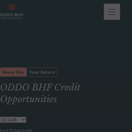
Renta Fija
Total Return
ODDO BHF Credit
Opportunities
LU1752461696