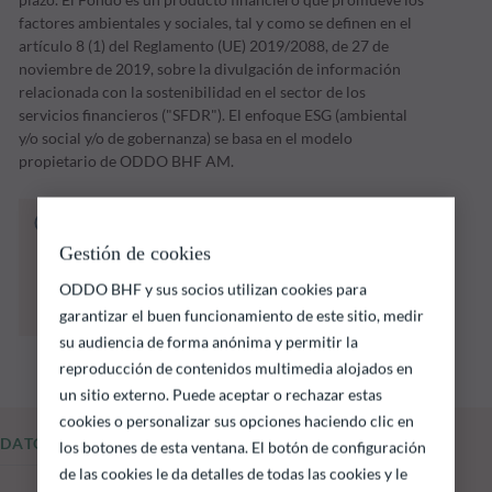
factores ambientales y sociales, tal y como se definen en el
artículo 8 (1) del Reglamento (UE) 2019/2088, de 27 de
noviembre de 2019, sobre la divulgación de información
relacionada con la sostenibilidad en el sector de los
servicios financieros ("SFDR"). El enfoque ESG (ambiental
y/o social y/o de gobernanza) se basa en el modelo
propietario de ODDO BHF AM.
El fondo que se indica a continuación conlleva
un riesgo de pérdida de capital.
Gestión de cookies
Las rentabilidades pasadas no garantizan
ODDO BHF y sus socios utilizan cookies para
resultados futuros y no son constantes en el
tiempo
garantizar el buen funcionamiento de este sitio, medir
su audiencia de forma anónima y permitir la
reproducción de contenidos multimedia alojados en
un sitio externo. Puede aceptar o rechazar estas
cookies o personalizar sus opciones haciendo clic en
DATOS FUNDAMENTALES
los botones de esta ventana. El botón de configuración
de las cookies le da detalles de todas las cookies y le