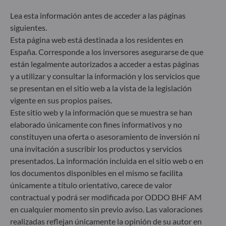
sostenibilidad de los fondos sea transparente, más
comparable y se entienda mejor por los inversores
Lea esta información antes de acceder a las páginas
finales. Artículo 6: El equipo de gestión no tiene en
siguientes.
cuenta riesgos de sostenibilidad ni incidencias
Esta página web está destinada a los residentes en
adversas de las decisiones de inversión en los
España. Corresponde a los inversores asegurarse de que
factores de sostenibilidad en el proceso de toma de
están legalmente autorizados a acceder a estas páginas
decisiones. Artículo 8: El equipo de gestión aborda
los riesgos de sostenibilidad integrando criterios
y a utilizar y consultar la información y los servicios que
ESG (medioambientales, sociales y/o de gobierno
se presentan en el sitio web a la vista de la legislación
corporativo) en su proceso de toma de decisiones
vigente en sus propios países.
de inversión. Artículo 9: El equipo de gestión
Este sitio web y la información que se muestra se han
persigue un objetivo de inversión estrictamente
elaborado únicamente con fines informativos y no
sostenible que contribuye de forma significativa a
constituyen una oferta o asesoramiento de inversión ni
los desafíos de la transición ecológica y aborda los
una invitación a suscribir los productos y servicios
riesgos de sostenibilidad mediante las
calificaciones proporcionadas por el proveedor de
presentados. La información incluida en el sitio web o en
datos ESG externo de la Sociedad gestora.
los documentos disponibles en el mismo se facilita
únicamente a título orientativo, carece de valor
contractual y podrá ser modificada por ODDO BHF AM
en cualquier momento sin previo aviso. Las valoraciones
realizadas reflejan únicamente la opinión de su autor en