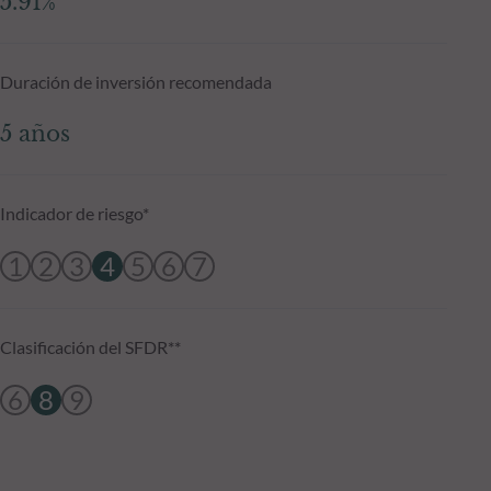
5.91%
Duración de inversión recomendada
5 años
Indicador de riesgo*
1
2
3
4
5
6
7
Clasificación del SFDR**
6
8
9