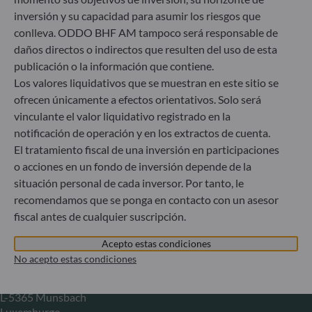
inversión y su capacidad para asumir los riesgos que
Herzogstraße 15
conlleva. ODDO BHF AM tampoco será responsable de
40217 Düsseldorf
daños directos o indirectos que resulten del uso de esta
Alemania
publicación o la información que contiene.
+49 (0) 211 239 24 01
Los valores liquidativos que se muestran en este sitio se
ofrecen únicamente a efectos orientativos. Solo será
Gallusanlage 8
vinculante el valor liquidativo registrado en la
60329 Frankfurt am Main
Alemania
notificación de operación y en los extractos de cuenta.
El tratamiento fiscal de una inversión en participaciones
+49 (0) 69 920 50 0
o acciones en un fondo de inversión depende de la
Sociedad Gestora de Carteras autorizada por la
Bundesanstalt für Finanzdienstleistungsaufsicht (“BaFin”)
situación personal de cada inversor. Por tanto, le
Registro Comercial: HRB 11971 juzgado de primera
recomendamos que se ponga en contacto con un asesor
instancia de Düsseldorf
fiscal antes de cualquier suscripción.
Acepto estas condiciones
ODDO BHF Asset Management LUX
No acepto estas condiciones
6, rue Gabriel Lippmann
L-5365 Munsbach
Luxemburgo