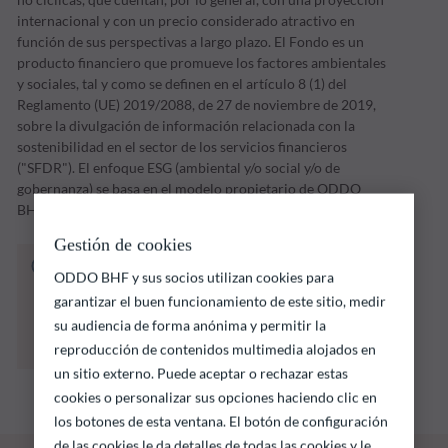
internacional y con un precio considerado atractivo en
función de sus perspectivas a largo plazo. El Fondo es un
producto financiero que promueve los factores ambientales
y sociales, tal y como se definen en el artículo 8 (1) del
Reglamento (UE) 2019/2088, de 27 de noviembre de 2019,
sobre la divulgación de información relacionada con la
sostenibilidad en el sector de los servicios financieros
("SFDR"). El enfoque ESG (ambiental y/o social y/o de
gobernanza) se basa en el modelo propietario de ODDO
BHF AM.
Gestión de cookies
El fondo que se indica a continuación conlleva
ODDO BHF y sus socios utilizan cookies para
un riesgo de pérdida de capital.
garantizar el buen funcionamiento de este sitio, medir
Las rentabilidades pasadas no garantizan
su audiencia de forma anónima y permitir la
resultados futuros y no son constantes en el
tiempo
reproducción de contenidos multimedia alojados en
un sitio externo. Puede aceptar o rechazar estas
cookies o personalizar sus opciones haciendo clic en
los botones de esta ventana. El botón de configuración
de las cookies le da detalles de todas las cookies y le