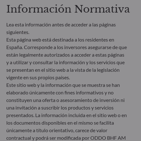
divulgación de información sobre finanzas
Información Normativa
sostenibles (SFDR) es un conjunto de normas de la
UE cuyo objetivo es lograr que el perfil de
sostenibilidad de los fondos sea transparente, más
Lea esta información antes de acceder a las páginas
comparable y se entienda mejor por los inversores
siguientes.
finales. Artículo 6: El equipo de gestión no tiene en
Esta página web está destinada a los residentes en
cuenta riesgos de sostenibilidad ni incidencias
adversas de las decisiones de inversión en los
España. Corresponde a los inversores asegurarse de que
factores de sostenibilidad en el proceso de toma de
están legalmente autorizados a acceder a estas páginas
decisiones. Artículo 8: El equipo de gestión aborda
y a utilizar y consultar la información y los servicios que
los riesgos de sostenibilidad integrando criterios
se presentan en el sitio web a la vista de la legislación
ESG (medioambientales, sociales y/o de gobierno
vigente en sus propios países.
corporativo) en su proceso de toma de decisiones
Este sitio web y la información que se muestra se han
de inversión. Artículo 9: El equipo de gestión
elaborado únicamente con fines informativos y no
persigue un objetivo de inversión estrictamente
sostenible que contribuye de forma significativa a
constituyen una oferta o asesoramiento de inversión ni
los desafíos de la transición ecológica y aborda los
una invitación a suscribir los productos y servicios
riesgos de sostenibilidad mediante las
presentados. La información incluida en el sitio web o en
calificaciones proporcionadas por el proveedor de
los documentos disponibles en el mismo se facilita
datos ESG externo de la Sociedad gestora.
únicamente a título orientativo, carece de valor
contractual y podrá ser modificada por ODDO BHF AM