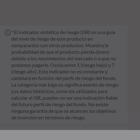
* El indicador sintético de riesgo (ISR) es una guía
del nivel de riesgo de este producto en
comparación con otros productos. Muestra la
probabilidad de que el producto pierda dinero
debido a los movimientos del mercado o a que no
podamos pagarle. Oscila entre 1 (riesgo bajo) y 7
(riesgo alto). Este indicador no es constante y
cambiará en función del perfil de riesgo del fondo.
La categoría más baja no significa exento de riesgo.
Los datos históricos, como los utilizados para
calcular el ISR, pueden no ser una indicación fiable
del futuro perfil de riesgo del fondo. No existe
ninguna garantía de que se alcancen los objetivos
de inversión en términos de riesgo.
** El Reglamento de la UE Reglamento de