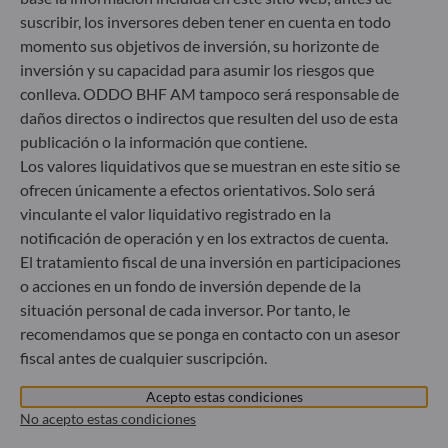
suscribir, los inversores deben tener en cuenta en todo
momento sus objetivos de inversión, su horizonte de
ODDO BHF Asset Management GmbH
inversión y su capacidad para asumir los riesgos que
conlleva. ODDO BHF AM tampoco será responsable de
Herzogstraße 15
40217 Düsseldorf
daños directos o indirectos que resulten del uso de esta
Alemania
publicación o la información que contiene.
Los valores liquidativos que se muestran en este sitio se
+49 (0) 211 239 24 01
ofrecen únicamente a efectos orientativos. Solo será
Gallusanlage 8
vinculante el valor liquidativo registrado en la
60329 Frankfurt am Main
notificación de operación y en los extractos de cuenta.
Alemania
El tratamiento fiscal de una inversión en participaciones
+49 (0) 69 920 50 0
o acciones en un fondo de inversión depende de la
Sociedad Gestora de Carteras autorizada por la
situación personal de cada inversor. Por tanto, le
Bundesanstalt für Finanzdienstleistungsaufsicht (“BaFin”)
recomendamos que se ponga en contacto con un asesor
Registro Comercial: HRB 11971 juzgado de primera
fiscal antes de cualquier suscripción.
instancia de Düsseldorf
Acepto estas condiciones
No acepto estas condiciones
ODDO BHF Asset Management LUX