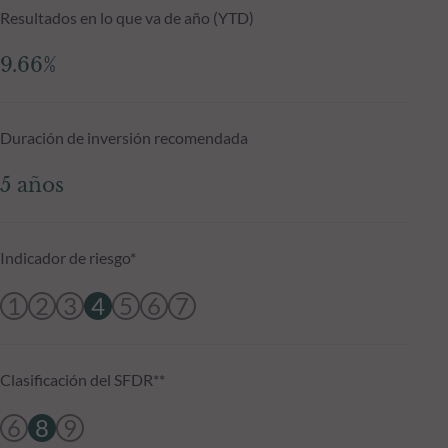
Resultados en lo que va de año (YTD)
9.66%
Duración de inversión recomendada
5 años
Indicador de riesgo*
1
2
3
4
5
6
7
Clasificación del SFDR**
6
8
9