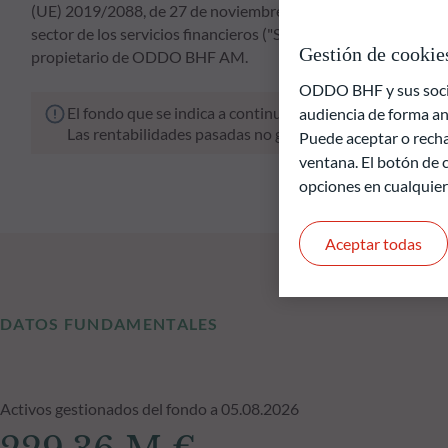
(UE) 2019/2088, de 27 de noviembre de 2019, sobre la divulga
sector de los servicios financieros ("SFDR"). El enfoque ESG 
Gestión de cookie
propietario de ODDO BHF AM.
ODDO BHF y sus socios
El fondo que se indica a continuación conlleva un riesgo 
audiencia de forma an
Las rentabilidades pasadas no garantizan resultados fut
Puede aceptar o recha
ventana. El botón de c
opciones en cualquie
Aceptar todas
DATOS FUNDAMENTALES
Activos gestionados del fondo a 05.08.2026