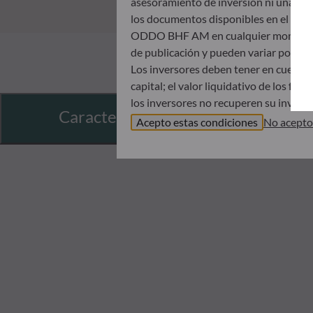
asesoramiento de inversión ni una invit
los documentos disponibles en el mismo
ODDO BHF AM en cualquier momento sin 
de publicación y pueden variar poster
Los inversores deben tener en cuenta 
capital; el valor liquidativo de los f
los inversores no recuperen su inversió
Características
Antes de suscribir un fondo, se aconse
Acepto estas condiciones
No acepto
Documento de datos fundamentales (DDF
ODDO BHF AM no será responsable en 
incluida en este sitio web; antes de s
horizonte de inversión y su capacida
indirectos que resulten del uso de est
Los valores liquidativos que se muestra
registrado en la notificación de operac
El tratamiento fiscal de una inversión
inversor. Por tanto, le recomendamos q