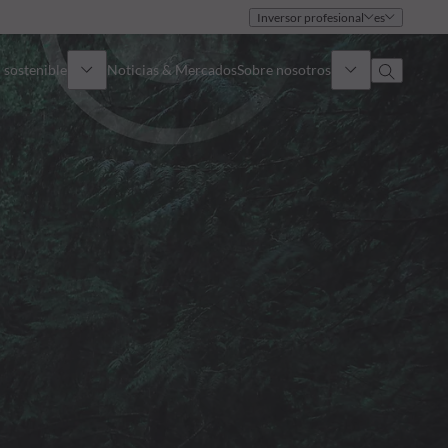
Inversor profesional
es
 sostenible
Noticias & Mercados
Sobre nosotros
umen general
Identidad
oque
Gobierno
icaciones
Equipo de ventas
Oficinas
Contacto