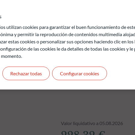
ción de información relacionada con la sostenibilidad en el
(ambiental y/o social y/o de gobernanza) se basa en el modelo
s
 utilizan cookies para garantizar el buen funcionamiento de este 
de pérdida de capital.
ónima y permitir la reproducción de contenidos multimedia alojado
uros y no son constantes en el tiempo
zar estas cookies o personalizar sus opciones haciendo clic en los
onfiguración de las cookies le da detalles de todas las cookies y l
r momento.
Rechazar todas
Configurar cookies
Valor liquidativo a 05.08.2026