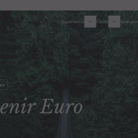
Experiencia
Fonds
Inversión
Resumen general
Todos los fondos
Res
Renta variable
Selección de fondos
Enf
Renta Fija
Fondos White Label
Publ
es
nir Euro
Multiactivos
Cómo suscribirse
Activos privados