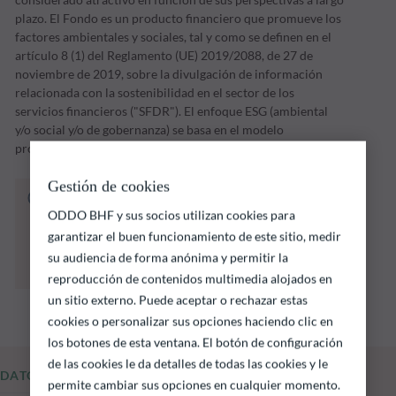
plazo. El Fondo es un producto financiero que promueve los
factores ambientales y sociales, tal y como se definen en el
artículo 8 (1) del Reglamento (UE) 2019/2088, de 27 de
noviembre de 2019, sobre la divulgación de información
relacionada con la sostenibilidad en el sector de los
servicios financieros ("SFDR"). El enfoque ESG (ambiental
y/o social y/o de gobernanza) se basa en el modelo
propietario de ODDO BHF AM.
Gestión de cookies
El fondo que se indica a continuación conlleva
un riesgo de pérdida de capital.
ODDO BHF y sus socios utilizan cookies para
Las rentabilidades pasadas no garantizan
garantizar el buen funcionamiento de este sitio, medir
resultados futuros y no son constantes en el
su audiencia de forma anónima y permitir la
tiempo
reproducción de contenidos multimedia alojados en
un sitio externo. Puede aceptar o rechazar estas
cookies o personalizar sus opciones haciendo clic en
los botones de esta ventana. El botón de configuración
de las cookies le da detalles de todas las cookies y le
DATOS FUNDAMENTALES
permite cambiar sus opciones en cualquier momento.