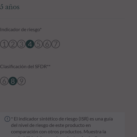
5 años
Indicador de riesgo*
1
2
3
4
5
6
7
Clasificación del SFDR**
6
8
9
* El indicador sintético de riesgo (ISR) es una guía
del nivel de riesgo de este producto en
comparación con otros productos. Muestra la