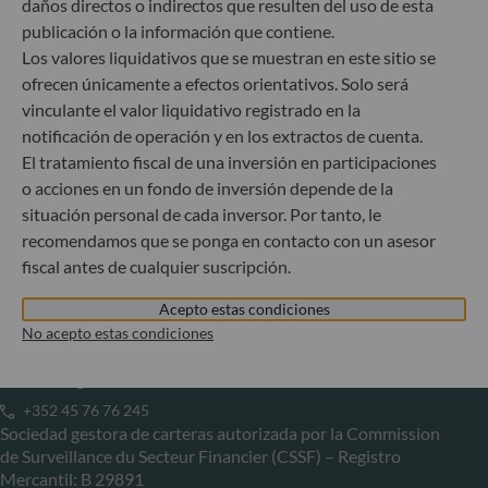
+49 (0) 211 239 24 01
daños directos o indirectos que resulten del uso de esta
publicación o la información que contiene.
Gallusanlage 8
Los valores liquidativos que se muestran en este sitio se
60329 Frankfurt am Main
ofrecen únicamente a efectos orientativos. Solo será
Alemania
vinculante el valor liquidativo registrado en la
+49 (0) 69 920 50 0
notificación de operación y en los extractos de cuenta.
Sociedad Gestora de Carteras autorizada por la
El tratamiento fiscal de una inversión en participaciones
Bundesanstalt für Finanzdienstleistungsaufsicht (“BaFin”)
o acciones en un fondo de inversión depende de la
Registro Comercial: HRB 11971 juzgado de primera
situación personal de cada inversor. Por tanto, le
instancia de Düsseldorf
recomendamos que se ponga en contacto con un asesor
fiscal antes de cualquier suscripción.
ODDO BHF Asset Management LUX
Acepto estas condiciones
6, rue Gabriel Lippmann
No acepto estas condiciones
L-5365 Munsbach
Luxemburgo
+352 45 76 76 245
Sociedad gestora de carteras autorizada por la Commission
de Surveillance du Secteur Financier (CSSF) – Registro
Mercantil: B 29891