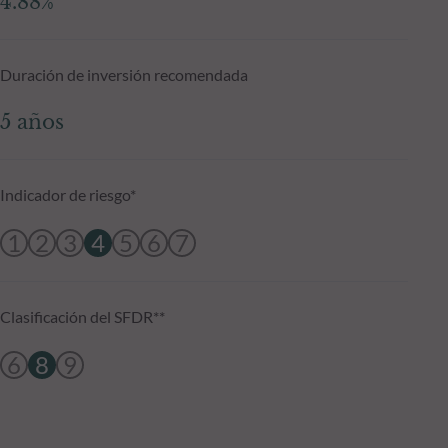
4.88%
Duración de inversión recomendada
5 años
Indicador de riesgo*
1
2
3
4
5
6
7
Clasificación del SFDR**
6
8
9