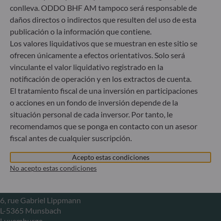
conlleva. ODDO BHF AM tampoco será responsable de
Herzogstraße 15
daños directos o indirectos que resulten del uso de esta
40217 Düsseldorf
publicación o la información que contiene.
Alemania
Los valores liquidativos que se muestran en este sitio se
+49 (0) 211 239 24 01
ofrecen únicamente a efectos orientativos. Solo será
vinculante el valor liquidativo registrado en la
Gallusanlage 8
notificación de operación y en los extractos de cuenta.
60329 Frankfurt am Main
El tratamiento fiscal de una inversión en participaciones
Alemania
o acciones en un fondo de inversión depende de la
+49 (0) 69 920 50 0
situación personal de cada inversor. Por tanto, le
Sociedad Gestora de Carteras autorizada por la
recomendamos que se ponga en contacto con un asesor
Bundesanstalt für Finanzdienstleistungsaufsicht (“BaFin”)
fiscal antes de cualquier suscripción.
Registro Comercial: HRB 11971 juzgado de primera
instancia de Düsseldorf
Acepto estas condiciones
No acepto estas condiciones
ODDO BHF Asset Management LUX
6, rue Gabriel Lippmann
L-5365 Munsbach
Luxemburgo