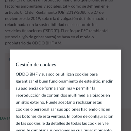
factores ambientales y sociales, tal y como se definen en el
artículo 8 (1) del Reglamento (UE) 2019/2088, de 27 de
noviembre de 2019, sobre la divulgación de información
relacionada con la sostenibilidad en el sector de los
servicios financieros ("SFDR"). El enfoque ESG (ambiental
y/o social y/o de gobernanza) se basa en el modelo
propietario de ODDO BHF AM.
El fondo que se indica a continuación conlleva
Gestión de cookies
un riesgo de pérdida de capital.
Las rentabilidades pasadas no garantizan
ODDO BHF y sus socios utilizan cookies para
resultados futuros y no son constantes en el
garantizar el buen funcionamiento de este sitio, medir
tiempo
su audiencia de forma anónima y permitir la
reproducción de contenidos multimedia alojados en
un sitio externo. Puede aceptar o rechazar estas
cookies o personalizar sus opciones haciendo clic en
los botones de esta ventana. El botón de configuración
DATOS FUNDAMENTALES
de las cookies le da detalles de todas las cookies y le
permite cambiar sus opciones en cualquier momento.