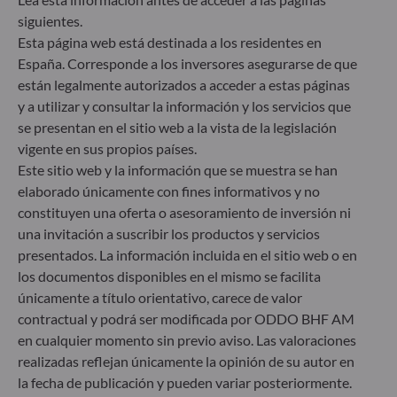
sostenibilidad de los fondos sea transparente, más
comparable y se entienda mejor por los inversores
siguientes.
finales. Artículo 6: El equipo de gestión no tiene en
Esta página web está destinada a los residentes en
cuenta riesgos de sostenibilidad ni incidencias
España. Corresponde a los inversores asegurarse de que
adversas de las decisiones de inversión en los
están legalmente autorizados a acceder a estas páginas
factores de sostenibilidad en el proceso de toma de
y a utilizar y consultar la información y los servicios que
decisiones. Artículo 8: El equipo de gestión aborda
se presentan en el sitio web a la vista de la legislación
los riesgos de sostenibilidad integrando criterios
vigente en sus propios países.
ESG (medioambientales, sociales y/o de gobierno
corporativo) en su proceso de toma de decisiones
Este sitio web y la información que se muestra se han
de inversión. Artículo 9: El equipo de gestión
elaborado únicamente con fines informativos y no
persigue un objetivo de inversión estrictamente
constituyen una oferta o asesoramiento de inversión ni
sostenible que contribuye de forma significativa a
una invitación a suscribir los productos y servicios
los desafíos de la transición ecológica y aborda los
presentados. La información incluida en el sitio web o en
riesgos de sostenibilidad mediante las
los documentos disponibles en el mismo se facilita
calificaciones proporcionadas por el proveedor de
únicamente a título orientativo, carece de valor
datos ESG externo de la Sociedad gestora.
contractual y podrá ser modificada por ODDO BHF AM
en cualquier momento sin previo aviso. Las valoraciones
realizadas reflejan únicamente la opinión de su autor en
la fecha de publicación y pueden variar posteriormente.