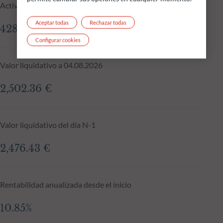
Activos gestionados del fondo a 04.08.2026
Aceptar todas
Rechazar todas
428.23 M €
Configurar cookies
Valor liquidativo a 04.08.2026
2,502.36 €
Valor liquidativo del día N-1
2,476.43 €
Rentabilidad anualizada desde el inicio
10.85%