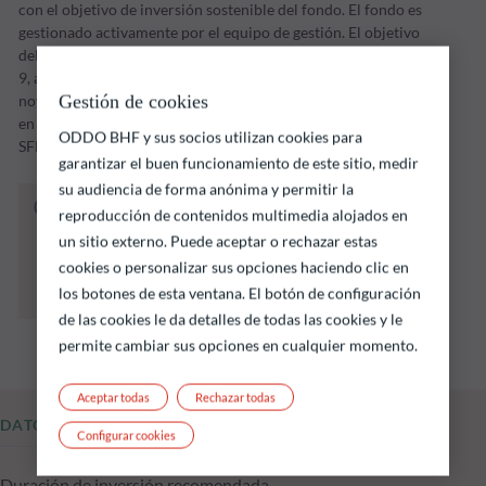
con el objetivo de inversión sostenible del fondo. El fondo es
gestionado activamente por el equipo de gestión. El objetivo
del fondo es la inversión sostenible en el sentido del artículo
9, apartado 1, del Reglamento (UE) 2019/2088, de 27 de
Gestión de cookies
noviembre de 2019, relativo a los informes de sostenibilidad
en el sector de los servicios financieros (el "Reglamento
ODDO BHF y sus socios utilizan cookies para
SFDR").
garantizar el buen funcionamiento de este sitio, medir
su audiencia de forma anónima y permitir la
El fondo que se indica a continuación conlleva
reproducción de contenidos multimedia alojados en
un riesgo de pérdida de capital.
un sitio externo. Puede aceptar o rechazar estas
Las rentabilidades pasadas no garantizan
cookies o personalizar sus opciones haciendo clic en
resultados futuros y no son constantes en el
los botones de esta ventana. El botón de configuración
tiempo
de las cookies le da detalles de todas las cookies y le
permite cambiar sus opciones en cualquier momento.
Aceptar todas
Rechazar todas
DATOS FUNDAMENTALES
Configurar cookies
Duración de inversión recomendada