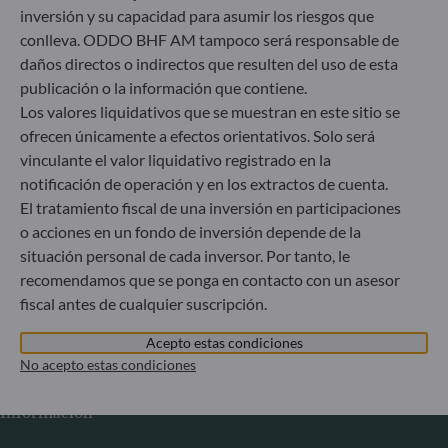
inversión y su capacidad para asumir los riesgos que
Mercantil: B 29891
conlleva. ODDO BHF AM tampoco será responsable de
daños directos o indirectos que resulten del uso de esta
Comunicación sobre las sanciones de la UE contra Rusia
publicación o la información que contiene.
Los valores liquidativos que se muestran en este sitio se
En el marco de las sanciones adoptadas por la Unión
ofrecen únicamente a efectos orientativos. Solo será
Europea en relación con la crisis de Ucrania, le informamos
vinculante el valor liquidativo registrado en la
de que, en cumplimiento de lo dispuesto en los reglamentos
de la UE n.º 833/2014 y n.º 398/2022, la suscripción de
notificación de operación y en los extractos de cuenta.
participaciones de fondos gestionados por la Sociedad
El tratamiento fiscal de una inversión en participaciones
gestora está prohibida a todo ciudadano ruso o bielorruso,
o acciones en un fondo de inversión depende de la
a toda persona física residente en Rusia o Bielorrusia o a
situación personal de cada inversor. Por tanto, le
toda persona jurídica, entidad u organismo radicado en
recomendamos que se ponga en contacto con un asesor
Rusia o Bielorrusia, a excepción de los ciudadanos de un
fiscal antes de cualquier suscripción.
Estado miembro de la Unión Europea y a las personas
físicas titulares de una tarjeta de residencia temporal o
Acepto estas condiciones
permanente en un Estado miembro.
No acepto estas condiciones
Información