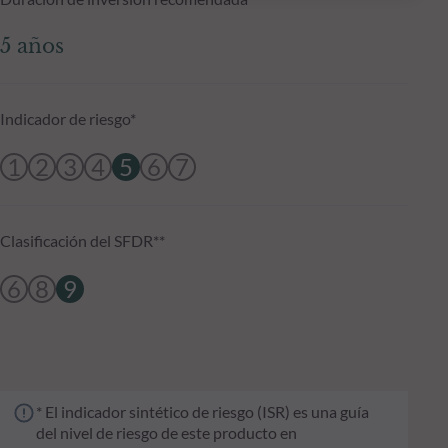
5 años
Indicador de riesgo*
1
2
3
4
5
6
7
Clasificación del SFDR**
6
8
9
* El indicador sintético de riesgo (ISR) es una guía
del nivel de riesgo de este producto en