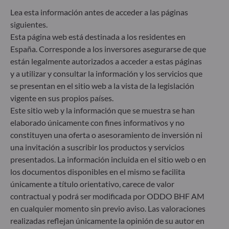
Lea esta información antes de acceder a las páginas
siguientes.
Esta página web está destinada a los residentes en
España. Corresponde a los inversores asegurarse de que
están legalmente autorizados a acceder a estas páginas
ODDO BHF Asset Management SAS*
y a utilizar y consultar la información y los servicios que
12 boulevard de la Madeleine
se presentan en el sitio web a la vista de la legislación
75440 Paris Cedex 09
vigente en sus propios países.
Francia
Este sitio web y la información que se muestra se han
+33 1 44 51 80 28
elaborado únicamente con fines informativos y no
Sociedad Gestora de Carteras autorizada por la Autorité
constituyen una oferta o asesoramiento de inversión ni
des Marchés Financiers (AMF) con el n.º GP 99011
una invitación a suscribir los productos y servicios
* Entidad responsable del sitio web
presentados. La información incluida en el sitio web o en
los documentos disponibles en el mismo se facilita
únicamente a título orientativo, carece de valor
ODDO BHF Asset Management GmbH
contractual y podrá ser modificada por ODDO BHF AM
Herzogstraße 15
en cualquier momento sin previo aviso. Las valoraciones
40217 Düsseldorf
realizadas reflejan únicamente la opinión de su autor en
Alemania