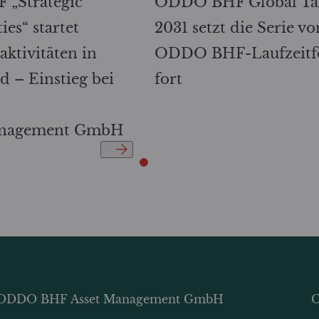
„Strategic
ODDO BHF Global Ta
es“ startet
2031 setzt die Serie vo
ktivitäten in
ODDO BHF-Laufzeitf
d – Einstieg bei
fort
nagement GmbH
ODDO BHF Asset Management GmbH
O