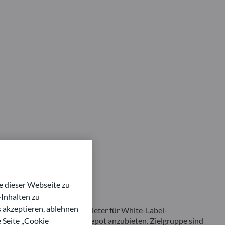
 dieser Webseite zu
Inhalten zu
s akzeptieren, ablehnen
lter und Technologieanbieter für White-Label-
e Seite „Cookie
m das neue Altersvorsorgedepot anzubieten. Zielgruppe sind