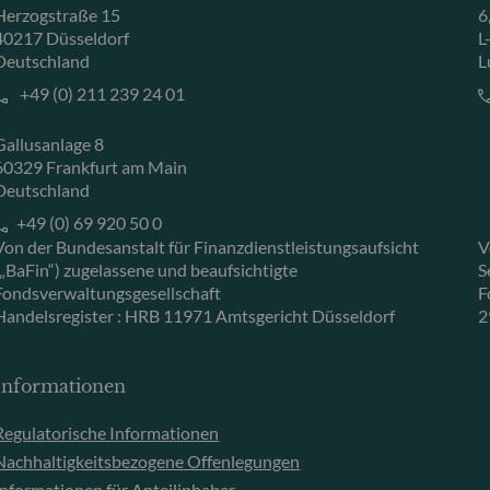
Herzogstraße 15
6
40217 Düsseldorf
L
Deutschland
L
+49 (0) 211 239 24 01
Gallusanlage 8
60329 Frankfurt am Main
Deutschland
+49 (0) 69 920 50 0
Von der Bundesanstalt für Finanzdienstleistungsaufsicht
V
(„BaFin“) zugelassene und beaufsichtigte
S
Fondsverwaltungsgesellschaft
F
Handelsregister : HRB 11971 Amtsgericht Düsseldorf
2
Informationen
Regulatorische Informationen
Nachhaltigkeitsbezogene Offenlegungen
Informationen für Anteilinhaber