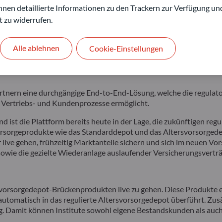
n-Financial-Unternehmen. Im Fokus stehen hybride Vertriebsmodel
 Ihnen detaillierte Informationen zu den Trackern zur Verfügung un
t zu widerrufen.
t
Alle ablehnen
Cookie-Einstellungen
von ODDO BHF Asset Management mit der KI-nativen Vertriebs- un
rbare Infrastruktur bereit – von der Zertifizierung und dem Man
rn eine durchgängige End-to-End-Lösung, welche die regulatori
Vertriebs- und Kundenprozesse ermöglicht.
nd ist die Plattform bereits heute in der Lage, die zukünftigen r
rsorgeprodukte wie das Standarddepot und das Altersvorsorgedep
live gehen, frühzeitig Marktanteile sichern und sich im neuen Vo
owie die gezielte Wiederanlage auslaufender Versicherungsverträ
svorsorgedepot-Brückenprodukten live zu gehen. Diese Produkte e
omatisch in das regulierte Altersvorsorgedepot überführt. Zusätz
ng. Damit können Institute sowohl eigene Bestandskunden als auc