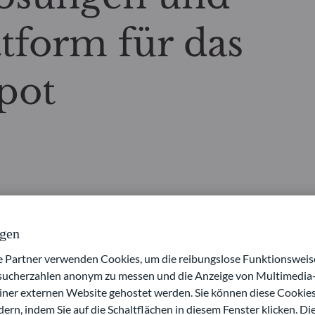
tform für das
pot
ngen
artner verwenden Cookies, um die reibungslose Funktionsweise
esucherzahlen anonym zu messen und die Anzeige von Multimedia-
einer externen Website gehostet werden. Sie können diese Cookie
ensverwalter, und die Xaver Group, ein Fintech-Vermögensverwa
ern, indem Sie auf die Schaltflächen in diesem Fenster klicken. Di
in, um über eine digitale Plattform White-Label-Lösungen rund u