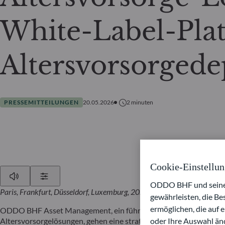
White-Label-Plat
Altersvorsorgede
PRESSEMITTEILUNGEN
20.05.2026
2
minuten
Cookie-Einstellu
Play
Show Settings
ODDO BHF und seine P
Paris, Frankfurt, Düsseldorf, Luxemburg, 20. Mai 2026
gewährleisten, die B
ermöglichen, die auf 
ODDO BHF Asset Management, ein führender europäischer Vermög
oder Ihre Auswahl änd
Altersvorsorgelösungen, gehen eine strategische Partnerschaft e