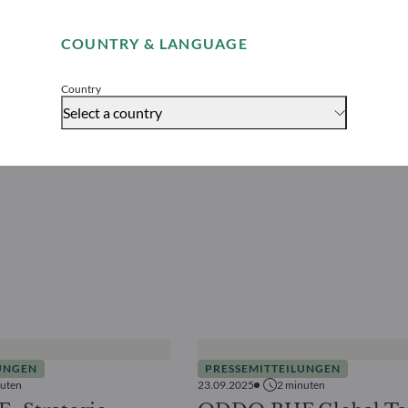
Remember me for 30 days
COUNTRY & LANGUAGE
Accept
Country
Select a country
UNGEN
PRESSEMITTEILUNGEN
uten
23.09.2025
2
minuten