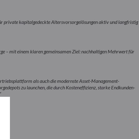
r private kapitalgedeckte Altersvorsorgelösungen aktiv und langfristig
ge – mit einem klaren gemeinsamen Ziel: nachhaltigen Mehrwert für
 Vertriebsplattform als auch die modernste Asset-Management-
rgedepots zu launchen, die durch Kosteneffizienz, starke Endkunden-
“