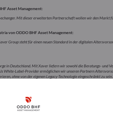
 BHF Asset Management:
echanger. Mit dieser erweiterten Partnerschaft wollen wir den Markt fü
Austria von ODDO BHF Asset Management:
 Group steht für einen neuen Standard in der digitalen Altersvorsor
sorge in Deutschland. Mit Xaver liefern wir sowohl die Beratungs- und
ls White-Label-Provider ermöglichen wir unseren Partnern Altersvorso
ieren, ohne von der eigenen Legacy-Technologie eingeschränkt zu sein.
Disclaimer