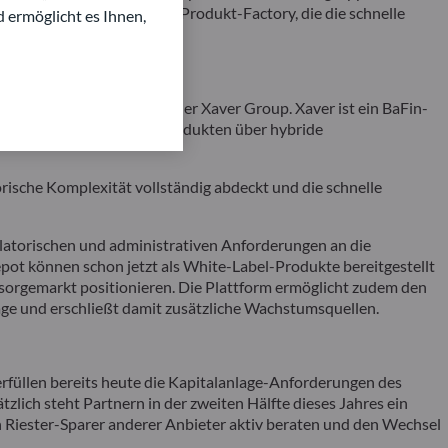
le und eine integrierte Produkt-Factory, die die schnelle
d ermöglicht es Ihnen,
d Produktinfrastruktur der Xaver Group. Xaver ist ein BaFin-
agement von White-Label-Produkten über hybride
sche Komplexität vollständig abdeckt und die schnelle
egulatorischen und administrativen Anforderungen an die
ot können schon jetzt als White-Label-Produkte bereitgestellt
rsorgemarkt positionieren. Die Plattform ermöglicht zudem den
ge und erschließt damit zusätzliche Wachstumsquellen.
rfüllen bereits heute die Kapitalanlage-Anforderungen des
lich steht Partnern in der zweiten Hälfte dieses Jahres ein
h Riester-Sparer anderer Anbieter aktiv beraten und den Wechsel