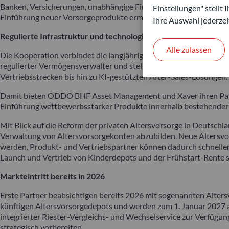
Banken, Versicherungen, unabhängige Finanzberater (IFAs) und No
Einstellungen" stellt
Einführung neuer Vorsorgeprodukte ermöglicht
Ihre Auswahl jederzei
Regulierte Infrastruktur und technologische Marktführerschaf
Alle zulassen
Die Kooperation verbindet die langjährige Investmentexpertise 
regulierter Vermögensverwalter und stellt eine modulare, skalie
Vertriebsstrecken bis hin zu KI-gestützten After-Sales-Lösungen.
Damit bieten ODDO BHF Asset Management und Xaver ihren Partne
Einführung wettbewerbsstarker Produkte innerhalb bestehender 
Mit Blick auf die Reform der privaten Altersvorsorge in Deutschla
Verwaltung von Altersvorsorgekonten abzubilden. Neue Altersvo
werden. Produkt- und Vertriebspartner können dadurch schneller 
Launch und Vertrieb von Kinderdepots und der Frühstart-Rente s
Markteintritt bereits in 2026
Erste Partner beabsichtigen bereits 2026 mit sogenannten Alter
künftigen Altersvorsorgedepots und werden zum 1. Januar 2027 aut
integrierter Riester-Vergleichs- und Wechselservice zur Verfügu
strategisch vorbereiten.