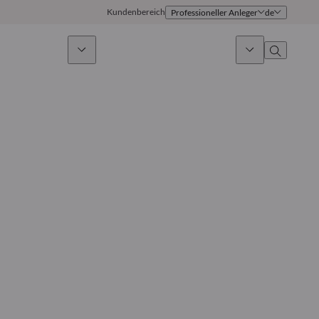
Kundenbereich
Professioneller Anleger
de
ges Investieren
News & Marktausblick
Über uns
Überblick
Identität
Ansatz
Führungsteam
Publikationen
Vertriebsteam
Standorte
Kontakt