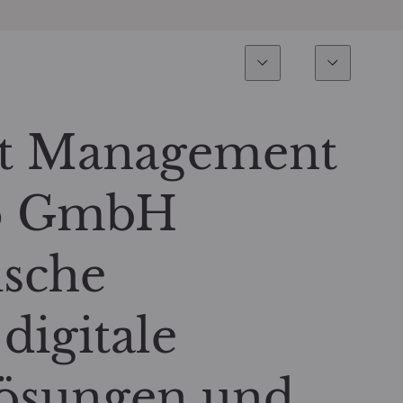
Expertise
Fonds
Nachhalti
Alle Fonds
Überblick
t Management
Fondsauswahl
Aktien
up GmbH
Partner-Publikumsfonds
Renten
ische
Wie kann ich Fonds zeichnen?
Multi-Asset
digitale
Aktive ETFs
Lösungen und
Private Assets