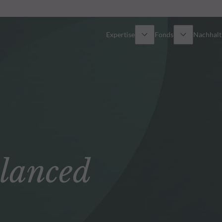
Expertise
Fonds
Nachhalti
Alle Fonds
Überblick
Fondsauswahl
Aktien
Partner-Publikumsfonds
Renten
lanced
Wie kann ich Fonds zeichnen?
Multi-Asset
Aktive ETFs
Private Assets