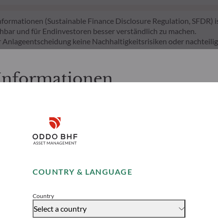
ormationen (Sustainable Finance Disclosure Regulation, SFDR) ist
chbar und für Endinvestoren besser verständlich zu machen.
r Anlageentscheidung keine Nachhaltigkeitsrisiken oder nachtei
eitsrisiken, indem es ESG-Kriterien (Umwelt und/oder Soziales 
dsmanagementteam verfolgt ein striktes nachhaltiges Anlageziel,
 Informationen
keitsrisiken durch Ratings, die vom externen ESG-Datenanbieter d
nachfolgenden Seiten folgende Informationen zur Kenntnis:
tschland ansässige Personen bestimmt. Der Anleger ist gehalten, s
Disclaimer
en zu vergewissern, dass es ihm rechtlich gestattet ist, diese Se
nd Dienstleistungen zu nutzen und abzufragen.
ierten Informationen dienen ausschließlich Informationszwecken 
Remember me for 30 days
Aufforderung zur Zeichnung bzw. Inanspruchnahme der aufgeführ
COUNTRY & LANGUAGE
nen auf der Website oder in den auf der Website verfügbaren Dok
Accept
zeit ohne vorherige Ankündigung von ODDO BHF AM geändert wer
Risiken
Team
der Veröffentlichung wider und können sich zu einem späteren Ze
Country
 dass die im Nachfolgenden genannten Organismen für gemeinsame
Select a country