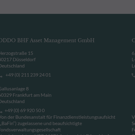
ODDO BHF Asset Management GmbH
O
Herzogstraße 15
6
40217 Düsseldorf
L
Deutschland
L
+49 (0) 211 239 24 01
Gallusanlage 8
60329 Frankfurt am Main
Deutschland
+49 (0) 69 920 50 0
Von der Bundesanstalt für Finanzdienstleistungsaufsicht
V
(„BaFin“) zugelassene und beaufsichtigte
S
Fondsverwaltungsgesellschaft
F