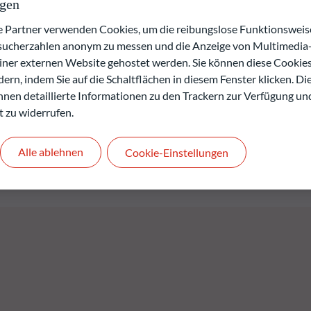
ngen
stumswerte werden über einen hochkonzentrierten Ansatz
stig bewährten risiko-adjustierten Investmentansatz. Dieser
artner verwenden Cookies, um die reibungslose Funktionsweise
herungszwecken. Die Wertpapiere für den Fonds werden durch den
esucherzahlen anonym zu messen und die Anzeige von Multimedia-
ewählt.
einer externen Website gehostet werden. Sie können diese Cookie
ern, indem Sie auf die Schaltflächen in diesem Fenster klicken. Di
verlusts.
 Ihnen detaillierte Informationen zu den Trackern zur Verfügung un
rgangenheit keine Rückschlüsse auf die künftige
t zu widerrufen.
.
den.
Alle ablehnen
Cookie-Einstellungen