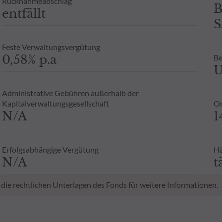
Rücknahmeabschlag
B
entfällt
S
Feste Verwaltungsvergütung
0,58% p.a
Be
U
Administrative Gebühren außerhalb der
Kapitalverwaltungsgesellschaft
Or
N/A
1
Erfolgsabhängige Vergütung
Hä
N/A
t
 die rechtlichen Unterlagen des Fonds für weitere Informationen.