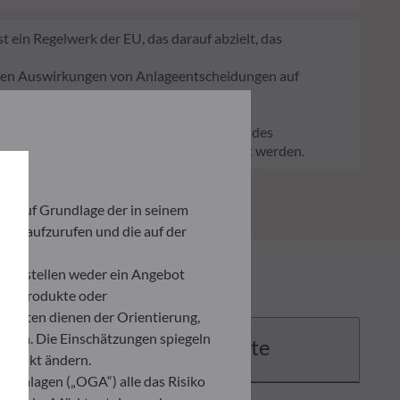
 ein Regelwerk der EU, das darauf abzielt, das
ligen Auswirkungen von Anlageentscheidungen auf
und/oder Governance) in den
 das wesentlich zu den Herausforderungen des
er Verwaltungsgesellschaft bereitgestellt werden.
ich auf Grundlage der in seinem
iten aufzurufen und die auf der
und stellen weder ein Angebot
ten Produkte oder
umenten dienen der Orientierung,
den. Die Einschätzungen spiegeln
Dokumente
itpunkt ändern.
 Anlagen („OGA“) alle das Risiko