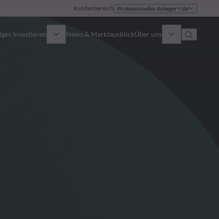
Kundenbereich
Professioneller Anleger
de
ges Investieren
News & Marktausblick
Über uns
Überblick
Identität
Ansatz
Führungsteam
Publikationen
Vertriebsteam
Standorte
Kontakt