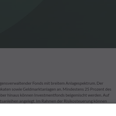
mögensverwaltender Fonds mit breitem Anlagespektrum. Der
tifikaten sowie Geldmarktanlagen an. Mindestens 25 Prozent des
über hinaus können Investmentfonds beigemischt werden. Auf
atsanleihen angelegt. Im Rahmen der Risikosteuerung können
 Der Fondsmanager identifiziert auf Basis von ökonomischen,
Wachstumsthemen und wählt Anlagetitel aus, die von diesen