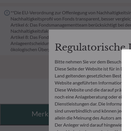
**Die EU-Verordnung zur Offenlegung von Nachhaltigkeitsinf
Nachhaltigkeitsprofil von Fonds transparent, besser verglei
Artikel 6: Das Fondsmanagementteam berücksichtigt bei de
Nachhaltigkeitsfaktoren.
Artikel 8: Das Fondsmanagementteam adressiert Nachhaltigk
Anlageentscheidungsprozess einbezieht. Artikel 9: Das Fon
Regulatorische
ökologischen Übergangs beiträgt, und adressiert Nachhaltig
Bitte nehmen Sie vor dem Besuch der 
Diese Seite der Website ist für in Deu
Land geltenden gesetzlichen Bestimmung
Website angeführten Informationen u
Diese Website und die darauf präsent
noch eine Anlageberatung oder eine 
Dienstleistungen dar. Die Informatio
sind unverbindlich und können jeder
Merkmale
allein die Meinung des Autors am Tag 
Der Anleger wird darauf hingewiesen,