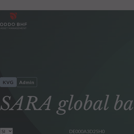
KVG
Admin
SARA global ba
DE000A3D25H0