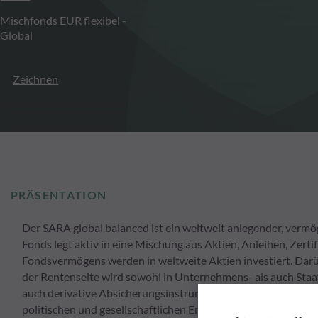
Mischfonds EUR flexibel -
Global
Zeichnen
PRÄSENTATION
Der SARA global balanced ist ein weltweit anlegender, ver
Fonds legt aktiv in eine Mischung aus Aktien, Anleihen, Zer
Fondsvermögens werden in weltweite Aktien investiert. Dar
der Rentenseite wird sowohl in Unternehmens- als auch Sta
auch derivative Absicherungsinstrumente eingesetzt werden.
politischen und gesellschaftlichen Entwicklungen weltweit 