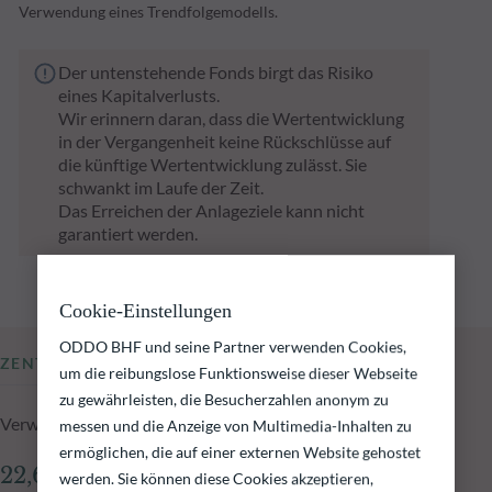
Verwendung eines Trendfolgemodells.
Der untenstehende Fonds birgt das Risiko
eines Kapitalverlusts.
Wir erinnern daran, dass die Wertentwicklung
in der Vergangenheit keine Rückschlüsse auf
die künftige Wertentwicklung zulässt. Sie
schwankt im Laufe der Zeit.
Das Erreichen der Anlageziele kann nicht
garantiert werden.
Cookie-Einstellungen
ODDO BHF und seine Partner verwenden Cookies,
ZENTRALE KENNZAHLEN
um die reibungslose Funktionsweise dieser Webseite
zu gewährleisten, die Besucherzahlen anonym zu
Verwaltetes Fondsvolumen zum 05.08.2026
messen und die Anzeige von Multimedia-Inhalten zu
ermöglichen, die auf einer externen Website gehostet
22,68 Mio.€
werden. Sie können diese Cookies akzeptieren,