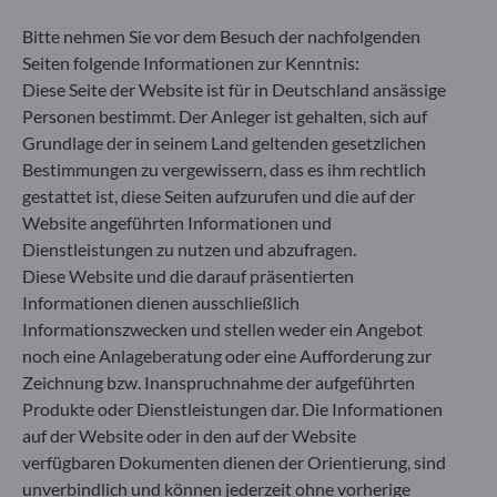
Rücknahmepreises berücksichtigt. Kosten für die
Verwahrung von Fondsanteilen in Ihrem Depot
Bitte nehmen Sie vor dem Besuch der nachfolgenden
können die Wertentwicklung zusätzlich mindern.
Seiten folgende Informationen zur Kenntnis:
Diese Seite der Website ist für in Deutschland ansässige
**Die EU-Verordnung zur Offenlegung von
Personen bestimmt. Der Anleger ist gehalten, sich auf
Nachhaltigkeitsinformationen (Sustainable
Grundlage der in seinem Land geltenden gesetzlichen
Finance Disclosure Regulation, SFDR) ist ein
Bestimmungen zu vergewissern, dass es ihm rechtlich
Regelwerk der EU, das darauf abzielt, das
gestattet ist, diese Seiten aufzurufen und die auf der
Nachhaltigkeitsprofil von Fonds transparent,
Website angeführten Informationen und
besser vergleichbar und für Endinvestoren besser
verständlich zu machen.
Dienstleistungen zu nutzen und abzufragen.
Artikel 6: Das Fondsmanagementteam
Diese Website und die darauf präsentierten
berücksichtigt bei der Anlageentscheidung keine
Informationen dienen ausschließlich
Nachhaltigkeitsrisiken oder nachteiligen
Informationszwecken und stellen weder ein Angebot
Auswirkungen von Anlageentscheidungen auf
noch eine Anlageberatung oder eine Aufforderung zur
Nachhaltigkeitsfaktoren.
Zeichnung bzw. Inanspruchnahme der aufgeführten
Artikel 8: Das Fondsmanagementteam adressiert
Produkte oder Dienstleistungen dar. Die Informationen
Nachhaltigkeitsrisiken, indem es ESG-Kriterien
(Umwelt und/oder Soziales und/oder Governance)
auf der Website oder in den auf der Website
in den Anlageentscheidungsprozess einbezieht.
verfügbaren Dokumenten dienen der Orientierung, sind
Artikel 9: Das Fondsmanagementteam verfolgt ein
unverbindlich und können jederzeit ohne vorherige