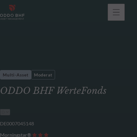
gehen
Multi-Asset
Moderat
ODDO BHF WerteFonds
DE0007045148
Morningstar®