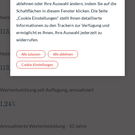
ablehnen oder Ihre Auswahl ändern, indem Sie auf die
Schaltflächen in diesem Fenster klicken. Die Seite
Nettoinventarwert zum 05.08.2026
„Cookie Einstellungen" stellt Ihnen detaillierte
Informationen zu den Trackern zur Verfügung und
113,15 €
ermöglicht es Ihnen, Ihre Auswahl jederzeit zu
widerrufen.
Nettoinventarwert N-1
Alle zulassen
Alle ablehnen
Cookie-Einstellungen
113,00 €
Wertentwicklung seit Auflegung, annualisiert
1,24%
Annualisierte Wertentwicklung - 10 Jahre