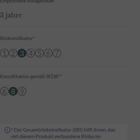
Empfohlene Anlagedauer
3 jahre
Risikoindikator*
1
2
3
4
5
6
7
Klassifikation gemäß SFDR**
6
8
9
* Der Gesamtrisikoindikator (SRI) hilft Ihnen, das
mit diesem Produkt verbundene Risiko im