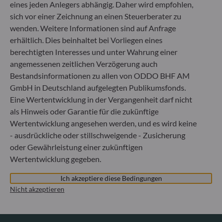
eines jeden Anlegers abhängig. Daher wird empfohlen,
+49 (0) 69 920 50 0
sich vor einer Zeichnung an einen Steuerberater zu
Von der Bundesanstalt für Finanzdienstleistungsaufsicht
(„BaFin“) zugelassene und beaufsichtigte
wenden. Weitere Informationen sind auf Anfrage
Fondsverwaltungsgesellschaft
erhältlich. Dies beinhaltet bei Vorliegen eines
Handelsregister : HRB 11971 Amtsgericht Düsseldorf
berechtigten Interesses und unter Wahrung einer
angemessenen zeitlichen Verzögerung auch
Bestandsinformationen zu allen von ODDO BHF AM
ODDO BHF Asset Management LUX
GmbH in Deutschland aufgelegten Publikumsfonds.
6, rue Gabriel Lippmann
Eine Wertentwicklung in der Vergangenheit darf nicht
L-5365 Munsbach
als Hinweis oder Garantie für die zukünftige
Luxemburg
Wertentwicklung angesehen werden, und es wird keine
+352 45 76 76 245
- ausdrückliche oder stillschweigende - Zusicherung
Von der Luxemburger Commission de Surveillance du
oder Gewährleistung einer zukünftigen
Secteur Financier (CSSF) zugelassene
Wertentwicklung gegeben.
Fondsverwaltungsgesellschaft, Handelsregisternummer: B
29891
Ich akzeptiere diese Bedingungen
Nicht akzeptieren
Mitteilung zu EU-Sanktionen gegen Russland