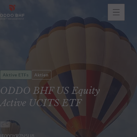
gehen
Aktive ETFs
Aktien
ODDO BHF US Equity
Active UCITS ETF
IE000YR7N5U8