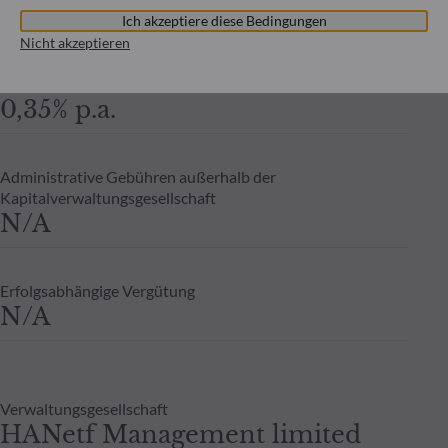
3.00% maximum
Ich akzeptiere diese Bedingungen
Nicht akzeptieren
Feste Verwaltungsvergütung
0,35% p.a.
Administrative Gebühren außerhalb der
Kapitalverwaltungsgesellschaft
N/A
Erfolgsabhängige Vergütung
N/A
Verwaltungsgesellschaft
HANetf Management limited