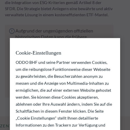
die Integration von ESG-Kriterien gemäß Artikel 8 der
SFDR. Die Strategie bietet Anlegern eine bewährte und aktiv
verwaltete Lösung in einem kosteneffizienten ETF-Mantel.
Aufgrund der ungenügenden offiziellen
historischen Daten kann die frühere
Wertentwicklung nicht veröffentlicht werden.
Der untenstehende Fonds birgt das Risiko
Cookie-Einstellungen
eines Kapitalverlusts.
Wir erinnern daran, dass die Wertentwicklung
ODDO BHF und seine Partner verwenden Cookies,
in der Vergangenheit keine Rückschlüsse auf
um die reibungslose Funktionsweise dieser Webseite
die künftige Wertentwicklung zulässt. Sie
zu gewährleisten, die Besucherzahlen anonym zu
schwankt im Laufe der Zeit.
messen und die Anzeige von Multimedia-Inhalten zu
Das Erreichen der Anlageziele kann nicht
ermöglichen, die auf einer externen Website gehostet
garantiert werden.
werden. Sie können diese Cookies akzeptieren,
ablehnen oder Ihre Auswahl ändern, indem Sie auf die
Schaltflächen in diesem Fenster klicken. Die Seite
„Cookie Einstellungen" stellt Ihnen detaillierte
Informationen zu den Trackern zur Verfügung und
ZENTRALE KENNZAHLEN