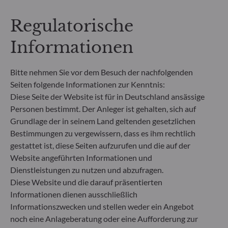
Nachhaltigkeitsprofil von Fonds transparent,
besser vergleichbar und für Endinvestoren besser
Regulatorische
verständlich zu machen.
Artikel 6: Das Fondsmanagementteam
Informationen
berücksichtigt bei der Anlageentscheidung keine
Nachhaltigkeitsrisiken oder nachteiligen
Auswirkungen von Anlageentscheidungen auf
Bitte nehmen Sie vor dem Besuch der nachfolgenden
Nachhaltigkeitsfaktoren.
Seiten folgende Informationen zur Kenntnis:
Artikel 8: Das Fondsmanagementteam adressiert
Diese Seite der Website ist für in Deutschland ansässige
Nachhaltigkeitsrisiken, indem es ESG-Kriterien
Personen bestimmt. Der Anleger ist gehalten, sich auf
(Umwelt und/oder Soziales und/oder Governance)
Grundlage der in seinem Land geltenden gesetzlichen
in den Anlageentscheidungsprozess einbezieht.
Bestimmungen zu vergewissern, dass es ihm rechtlich
Artikel 9: Das Fondsmanagementteam verfolgt ein
striktes nachhaltiges Anlageziel, das wesentlich zu
gestattet ist, diese Seiten aufzurufen und die auf der
den Herausforderungen des ökologischen
Website angeführten Informationen und
Übergangs beiträgt, und adressiert
Dienstleistungen zu nutzen und abzufragen.
Nachhaltigkeitsrisiken durch Ratings, die vom
Diese Website und die darauf präsentierten
externen ESG-Datenanbieter der
Informationen dienen ausschließlich
Verwaltungsgesellschaft bereitgestellt werden.
Informationszwecken und stellen weder ein Angebot
noch eine Anlageberatung oder eine Aufforderung zur