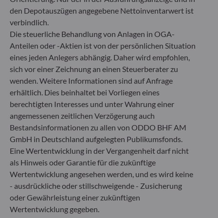
Risik
den Depotauszügen angegebene Nettoinventarwert ist
verbindlich.
Währung
Die steuerliche Behandlung von Anlagen in OGA-
Emitt
USD
Anteilen oder -Aktien ist von der persönlichen Situation
eines jeden Anlegers abhängig. Daher wird empfohlen,
sich vor einer Zeichnung an einen Steuerberater zu
Risik
Ergebnisverwendung
wenden. Weitere Informationen sind auf Anfrage
Thesaurierung
erhältlich. Dies beinhaltet bei Vorliegen eines
berechtigten Interesses und unter Wahrung einer
Anlag
angemessenen zeitlichen Verzögerung auch
Kleinste handelbare/übertragbare Einheit
Bestandsinformationen zu allen von ODDO BHF AM
Ein Tausendstel vom Anteil
GmbH in Deutschland aufgelegten Publikumsfonds.
Risik
Eine Wertentwicklung in der Vergangenheit darf nicht
als Hinweis oder Garantie für die zukünftige
Ausgabeaufschlag
Wertentwicklung angesehen werden, und es wird keine
Auswa
entfällt
- ausdrückliche oder stillschweigende - Zusicherung
oder Gewährleistung einer zukünftigen
Wertentwicklung gegeben.
Risik
Rücknahmeabschlag