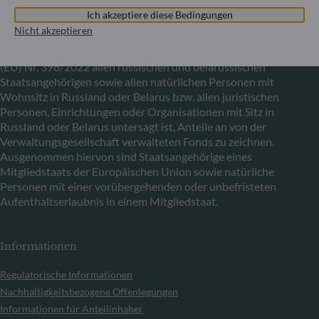
In Übereinstimmung mit den von der Europäischen Union
Ich akzeptiere diese Bedingungen
im Zusammenhang mit der Ukraine-Krise verhängten
Nicht akzeptieren
Sanktionen informieren wir Sie darüber, dass es gemäß den
Bestimmungen der Verordnungen (EU) Nr. 833/2014 und
(EU) Nr. 398/2022 allen russischen und belarussischen
Staatsangehörigen sowie allen natürlichen Personen mit
Wohnsitz in Russland oder Belarus bzw. allen juristischen
Personen, Einrichtungen oder Organisationen mit Sitz in
Russland oder Belarus untersagt ist, Anteile an von der
Verwaltungsgesellschaft verwalteten Fonds zu zeichnen.
Ausgenommen hiervon sind Staatsangehörige eines
Mitgliedstaats der Europäischen Union sowie natürliche
Personen mit einer vorübergehenden oder unbefristeten
Aufenthaltserlaubnis in einem Mitgliedstaat.
Informationen
Regulatorische Informationen
Nachhaltigkeitsbezogene Offenlegungen
Informationen für Anteilinhaber