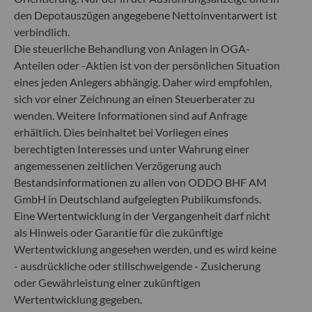
+49 (0) 69 920 50 0
den Depotauszügen angegebene Nettoinventarwert ist
Von der Bundesanstalt für Finanzdienstleistungsaufsicht
verbindlich.
(„BaFin“) zugelassene und beaufsichtigte
Die steuerliche Behandlung von Anlagen in OGA-
Fondsverwaltungsgesellschaft
Anteilen oder -Aktien ist von der persönlichen Situation
Handelsregister : HRB 11971 Amtsgericht Düsseldorf
eines jeden Anlegers abhängig. Daher wird empfohlen,
sich vor einer Zeichnung an einen Steuerberater zu
ODDO BHF Asset Management LUX
wenden. Weitere Informationen sind auf Anfrage
erhältlich. Dies beinhaltet bei Vorliegen eines
6, rue Gabriel Lippmann
berechtigten Interesses und unter Wahrung einer
L-5365 Munsbach
angemessenen zeitlichen Verzögerung auch
Luxemburg
Bestandsinformationen zu allen von ODDO BHF AM
+352 45 76 76 245
GmbH in Deutschland aufgelegten Publikumsfonds.
Von der Luxemburger Commission de Surveillance du
Eine Wertentwicklung in der Vergangenheit darf nicht
Secteur Financier (CSSF) zugelassene
als Hinweis oder Garantie für die zukünftige
Fondsverwaltungsgesellschaft, Handelsregisternummer: B
29891
Wertentwicklung angesehen werden, und es wird keine
- ausdrückliche oder stillschweigende - Zusicherung
oder Gewährleistung einer zukünftigen
Mitteilung zu EU-Sanktionen gegen Russland
Wertentwicklung gegeben.