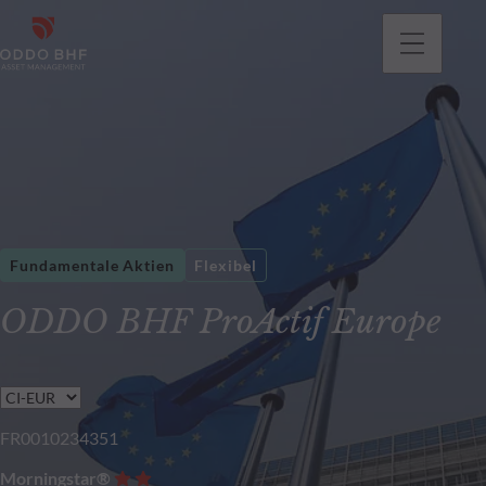
gehen
Fundamentale Aktien
Flexibel
ODDO BHF ProActif Europe
FR0010234351
Morningstar®