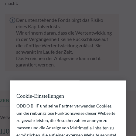
macht.
Der untenstehende Fonds birgt das Risiko
eines Kapitalverlusts.
Wir erinnern daran, dass die Wertentwicklung
in der Vergangenheit keine Rückschlüsse auf
die künftige Wertentwicklung zulässt. Sie
schwankt im Laufe der Zeit.
Das Erreichen der Anlageziele kann nicht
garantiert werden.
Cookie-Einstellungen
ZENTRALE KENNZAHLEN
ODDO BHF und seine Partner verwenden Cookies,
um die reibungslose Funktionsweise dieser Webseite
Verwaltetes Fondsvolumen zum 04.08.2026
zu gewährleisten, die Besucherzahlen anonym zu
messen und die Anzeige von Multimedia-Inhalten zu
110,70 Mio.€
ermöglichen, die auf einer externen Website gehostet