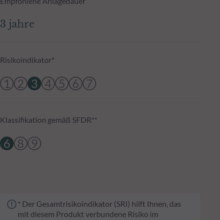
Empfohlene Anlagedauer
3 jahre
Risikoindikator*
1
2
3
4
5
6
7
Klassifikation gemäß SFDR**
6
8
9
* Der Gesamtrisikoindikator (SRI) hilft Ihnen, das
mit diesem Produkt verbundene Risiko im