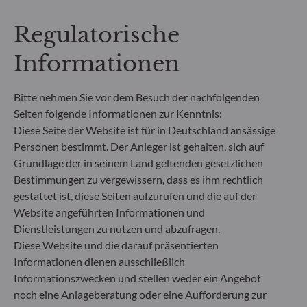
Rücknahmepreises berücksichtigt. Kosten für die
Verwahrung von Fondsanteilen in Ihrem Depot
Regulatorische
können die Wertentwicklung zusätzlich mindern.
Informationen
**Die EU-Verordnung zur Offenlegung von
Nachhaltigkeitsinformationen (Sustainable
Finance Disclosure Regulation, SFDR) ist ein
Bitte nehmen Sie vor dem Besuch der nachfolgenden
Regelwerk der EU, das darauf abzielt, das
Seiten folgende Informationen zur Kenntnis:
Nachhaltigkeitsprofil von Fonds transparent,
Diese Seite der Website ist für in Deutschland ansässige
besser vergleichbar und für Endinvestoren besser
Personen bestimmt. Der Anleger ist gehalten, sich auf
verständlich zu machen.
Grundlage der in seinem Land geltenden gesetzlichen
Artikel 6: Das Fondsmanagementteam
Bestimmungen zu vergewissern, dass es ihm rechtlich
berücksichtigt bei der Anlageentscheidung keine
gestattet ist, diese Seiten aufzurufen und die auf der
Nachhaltigkeitsrisiken oder nachteiligen
Auswirkungen von Anlageentscheidungen auf
Website angeführten Informationen und
Nachhaltigkeitsfaktoren.
Dienstleistungen zu nutzen und abzufragen.
Artikel 8: Das Fondsmanagementteam adressiert
Diese Website und die darauf präsentierten
Nachhaltigkeitsrisiken, indem es ESG-Kriterien
Informationen dienen ausschließlich
(Umwelt und/oder Soziales und/oder Governance)
Informationszwecken und stellen weder ein Angebot
in den Anlageentscheidungsprozess einbezieht.
noch eine Anlageberatung oder eine Aufforderung zur
Artikel 9: Das Fondsmanagementteam verfolgt ein