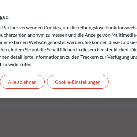
lflüssen. Die in Bezug auf Sektor und Anlagestil neutrale
klen. Eine stringente Due-Diligence-Prüfung aller zugrunde
sslichkeit sicher. Diese flexible, diversifizierte ETF-Lösung
ngen
elle Anleger, die eine kostengünstige Möglichkeit für ein
artner verwenden Cookies, um die reibungslose Funktionsweise
esucherzahlen anonym zu messen und die Anzeige von Multimedia-
einer externen Website gehostet werden. Sie können diese Cookie
en kann die frühere Wertentwicklung nicht veröffentlicht
ern, indem Sie auf die Schaltflächen in diesem Fenster klicken. Di
 Ihnen detaillierte Informationen zu den Trackern zur Verfügung un
verlusts.
t zu widerrufen.
rgangenheit keine Rückschlüsse auf die künftige
.
den.
Alle ablehnen
Cookie-Einstellungen