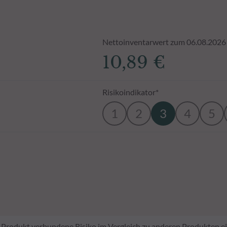
Nettoinventarwert zum 06.08.2026
10,89 €
Risikoindikator*
1
2
3
4
5
em Produkt verbundene Risiko im Vergleich zu anderen Produkten ei