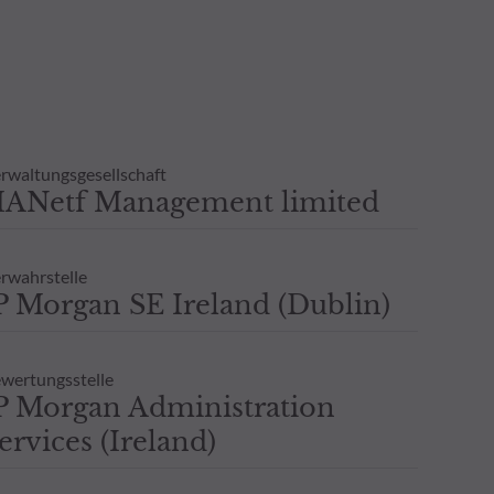
n sind auf Anfrage erhältlich.
tlichen Verzögerung auch
 Eine Wertentwicklung in der
n, und es wird keine -
klung gegeben.
rwaltungsgesellschaft
ANetf Management limited
rwahrstelle
P Morgan SE Ireland (Dublin)
wertungsstelle
P Morgan Administration
ervices (Ireland)