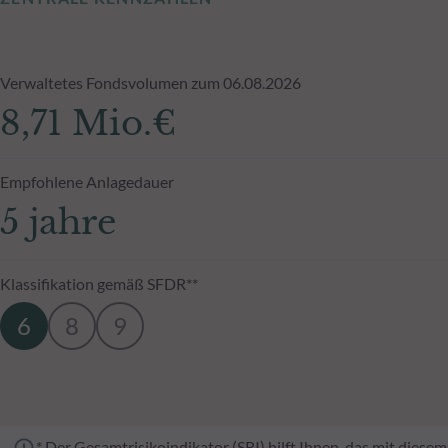
Verwaltetes Fondsvolumen zum 06.08.2026
8,71 Mio.€
Empfohlene Anlagedauer
5 jahre
Klassifikation gemäß SFDR**
6
8
9
* Der Gesamtrisikoindikator (SRI) hilft Ihnen, das mit dies