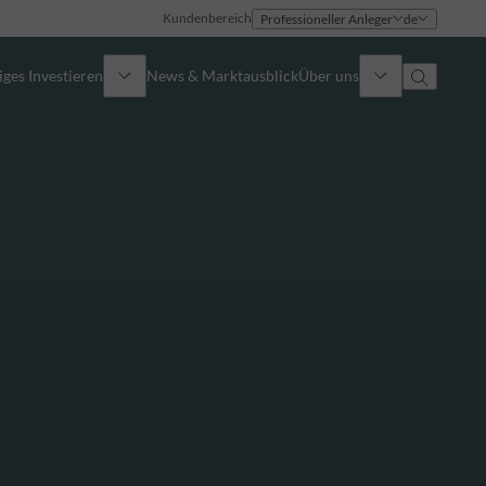
Kundenbereich
Professioneller Anleger
de
ges Investieren
News & Marktausblick
Über uns
Überblick
Identität
Ansatz
Führungsteam
Publikationen
Vertriebsteam
Standorte
Kontakt