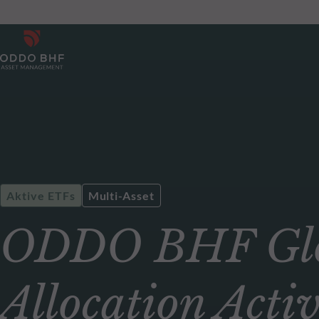
Aktive ETFs
Multi-Asset
ODDO BHF Glo
Allocation Act