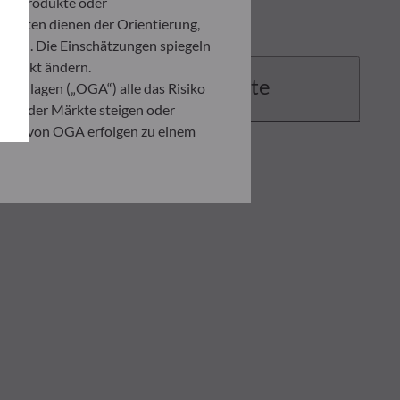
ten Produkte oder
umenten dienen der Orientierung,
den. Die Einschätzungen spiegeln
itpunkt ändern.
Dokumente
 Anlagen („OGA“) alle das Risiko
ation der Märkte steigen oder
ahmen von OGA erfolgen zu einem
. Er ist verpflichtet, das
zusehen, um sich über die Risiken,
ner Anlage, die auf der
 Anleger in jedem Fall seine
ndenen Risiken zu begegnen.
ng der vorliegenden
er in der Ausführungsanzeige und
on eines jeden Anlegers abhängig.