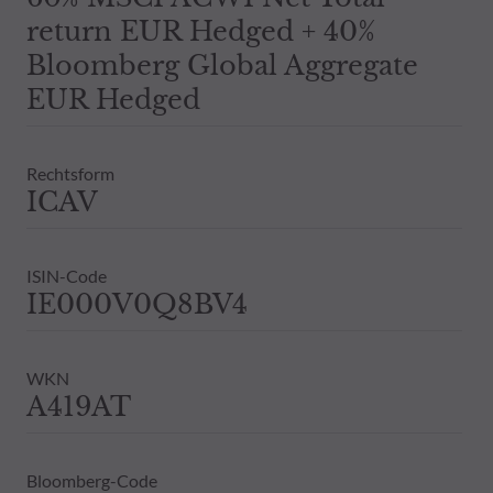
Daher wird empfohlen, sich vor einer 
return EUR Hedged + 40%
Dies beinhaltet bei Vorliegen eines 
Bloomberg Global Aggregate
Bestandsinformationen zu allen von
Vergangenheit darf nicht als Hinweis 
EUR Hedged
ausdrückliche oder stillschweigende 
Rechtsform
ICAV
ISIN-Code
IE000V0Q8BV4
WKN
A419AT
Bloomberg-Code