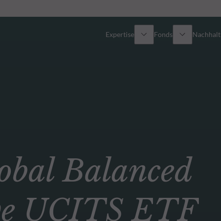
Expertise
Fonds
Nachhalti
Alle Fonds
Überblick
Fondsauswahl
Aktien
Partner-Publikumsfonds
Renten
bal Balanced
Wie kann ich Fonds zeichnen?
Multi-Asset
Aktive ETFs
ive UCITS ETF
Private Assets