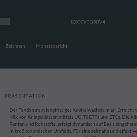
IE000V0Q8BV4
Zeichnen
Monatsbericht
PRÄSENTATION
Der Fonds strebt langfristiges Kapitalwachstum an. Erreicht 
Mix von Anlageklassen mittels UCITS ETFs und ETCs. Die Allok
Renten und Rohstoffe, erfolgt dynamisch auf Basis eingehe
mikroökonomischen Umfelds. Für eine zeitnahe und effektive 