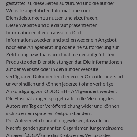
berücksichtigt bei der Anlageentscheidung keine
gestattet ist, diese Seiten aufzurufen und die auf der
Nachhaltigkeitsrisiken oder nachteiligen
Website angeführten Informationen und
Auswirkungen von Anlageentscheidungen auf
Dienstleistungen zu nutzen und abzufragen.
Nachhaltigkeitsfaktoren.
Diese Website und die darauf präsentierten
Artikel 8: Das Fondsmanagementteam adressiert
Informationen dienen ausschließlich
Nachhaltigkeitsrisiken, indem es ESG-Kriterien
Informationszwecken und stellen weder ein Angebot
(Umwelt und/oder Soziales und/oder Governance)
in den Anlageentscheidungsprozess einbezieht.
noch eine Anlageberatung oder eine Aufforderung zur
Artikel 9: Das Fondsmanagementteam verfolgt ein
Zeichnung bzw. Inanspruchnahme der aufgeführten
striktes nachhaltiges Anlageziel, das wesentlich zu
Produkte oder Dienstleistungen dar. Die Informationen
den Herausforderungen des ökologischen
auf der Website oder in den auf der Website
Übergangs beiträgt, und adressiert
verfügbaren Dokumenten dienen der Orientierung, sind
Nachhaltigkeitsrisiken durch Ratings, die vom
unverbindlich und können jederzeit ohne vorherige
externen ESG-Datenanbieter der
Ankündigung von ODDO BHF AM geändert werden.
Verwaltungsgesellschaft bereitgestellt werden.
Die Einschätzungen spiegeln allein die Meinung des
Autors am Tag der Veröffentlichung wider und können
sich zu einem späteren Zeitpunkt ändern.
Der Anleger wird darauf hingewiesen, dass die im
Nachfolgenden genannten Organismen für gemeinsame
Anlagen („OGA“) alle das Risiko eines Verlusts des