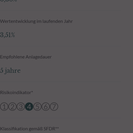
Wertentwicklung im laufenden Jahr
3,51%
Empfohlene Anlagedauer
5 jahre
Risikoindikator*
1
2
3
4
5
6
7
Klassifikation gemäß SFDR**