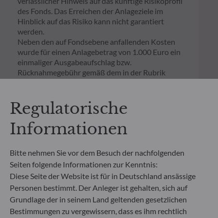
verlässlicher Hinweis auf das künftige Risikoprofil
des Fonds. Das Erreichen der Anlageziele im
Hinblick auf das Risiko kann nicht garantiert
werden.
Neben den auf Fondsebene anfallenden Kosten
wurde für einen Anlagebetrag von 1.000 Euro ein
einmaliger Ausgabeaufschlag bzw.
Rücknahmegebühr gemäß dem in der Rubrik
„Merkmale“ aufgeführten Prozentsatz des
Rücknahmepreises berücksichtigt. Kosten für die
Verwahrung von Fondsanteilen in Ihrem Depot
Regulatorische
können die Wertentwicklung zusätzlich mindern.
Informationen
**Die EU-Verordnung zur Offenlegung von
Nachhaltigkeitsinformationen (Sustainable
Bitte nehmen Sie vor dem Besuch der nachfolgenden
Finance Disclosure Regulation, SFDR) ist ein
Seiten folgende Informationen zur Kenntnis:
Regelwerk der EU, das darauf abzielt, das
Diese Seite der Website ist für in Deutschland ansässige
Nachhaltigkeitsprofil von Fonds transparent,
Personen bestimmt. Der Anleger ist gehalten, sich auf
besser vergleichbar und für Endinvestoren besser
Grundlage der in seinem Land geltenden gesetzlichen
verständlich zu machen.
Artikel 6: Das Fondsmanagementteam
Bestimmungen zu vergewissern, dass es ihm rechtlich