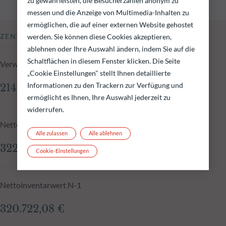
zu gewährleisten, die Besucherzahlen anonym zu
messen und die Anzeige von Multimedia-Inhalten zu
ermöglichen, die auf einer externen Website gehostet
ZENTRALE KENNZAHLEN
werden. Sie können diese Cookies akzeptieren,
ablehnen oder Ihre Auswahl ändern, indem Sie auf die
Schaltflächen in diesem Fenster klicken. Die Seite
Verwaltetes Fondsvolumen zum 05.08.2026
„Cookie Einstellungen" stellt Ihnen detaillierte
Informationen zu den Trackern zur Verfügung und
214,46 Mio.€
ermöglicht es Ihnen, Ihre Auswahl jederzeit zu
widerrufen.
Nettoinventarwert zum 05.08.2026
Alle zulassen
Alle ablehnen
322.515,54 €
Cookie-Einstellungen
Nettoinventarwert N-1
320.722,08 €