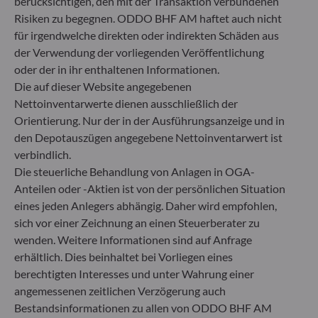
berücksichtigen, den mit der Transaktion verbundenen
Herzogstraße 15
Risiken zu begegnen. ODDO BHF AM haftet auch nicht
40217 Düsseldorf
für irgendwelche direkten oder indirekten Schäden aus
Deutschland
der Verwendung der vorliegenden Veröffentlichung
+49 (0) 211 239 24 01
oder der in ihr enthaltenen Informationen.
Die auf dieser Website angegebenen
Gallusanlage 8
Nettoinventarwerte dienen ausschließlich der
60329 Frankfurt am Main
Orientierung. Nur der in der Ausführungsanzeige und in
Deutschland
den Depotauszügen angegebene Nettoinventarwert ist
+49 (0) 69 920 50 0
verbindlich.
Von der Bundesanstalt für Finanzdienstleistungsaufsicht
Die steuerliche Behandlung von Anlagen in OGA-
(„BaFin“) zugelassene und beaufsichtigte
Fondsverwaltungsgesellschaft
Anteilen oder -Aktien ist von der persönlichen Situation
Handelsregister : HRB 11971 Amtsgericht Düsseldorf
eines jeden Anlegers abhängig. Daher wird empfohlen,
sich vor einer Zeichnung an einen Steuerberater zu
wenden. Weitere Informationen sind auf Anfrage
ODDO BHF Asset Management LUX
erhältlich. Dies beinhaltet bei Vorliegen eines
berechtigten Interesses und unter Wahrung einer
6, rue Gabriel Lippmann
angemessenen zeitlichen Verzögerung auch
L-5365 Munsbach
Luxemburg
Bestandsinformationen zu allen von ODDO BHF AM