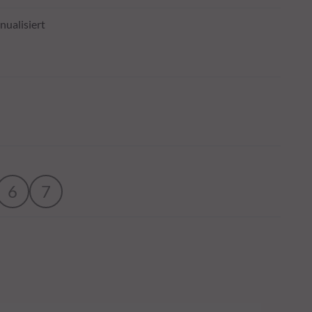
nualisiert
6
7