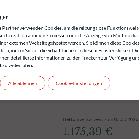
verlusts.
ngen
rgangenheit keine Rückschlüsse auf die künftige
.
artner verwenden Cookies, um die reibungslose Funktionsweise
den.
esucherzahlen anonym zu messen und die Anzeige von Multimedia-
einer externen Website gehostet werden. Sie können diese Cookie
ern, indem Sie auf die Schaltflächen in diesem Fenster klicken. Di
 Ihnen detaillierte Informationen zu den Trackern zur Verfügung un
t zu widerrufen.
Alle ablehnen
Cookie-Einstellungen
Nettoinventarwert zum 05.08.2026
1.175,39 €