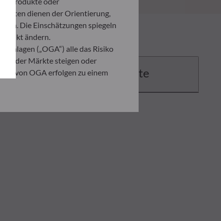
ten Produkte oder
umenten dienen der Orientierung,
den. Die Einschätzungen spiegeln
itpunkt ändern.
 Anlagen („OGA“) alle das Risiko
ation der Märkte steigen oder
Dokumente
ahmen von OGA erfolgen zu einem
. Er ist verpflichtet, das
zusehen, um sich über die Risiken,
ner Anlage, die auf der
 Anleger in jedem Fall seine
ndenen Risiken zu begegnen.
ng der vorliegenden
er in der Ausführungsanzeige und
on eines jeden Anlegers abhängig.