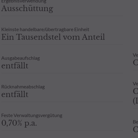
Ergebnisverwendung
Zeichnung an einen Steuerberater zu wenden. Weitere Informatione
Ausschüttung
berechtigten Interesses und unter Wahrung einer angemessenen zei
 ODDO BHF AM GmbH in Deutschland aufgelegten Publikumsfonds.
oder Garantie für die zukünftige Wertentwicklung angesehen werde
Kleinste handelbare/übertragbare Einheit
- Zusicherung oder Gewährleistung einer zukünftigen Wertentwic
Ein Tausendstel vom Anteil
Ve
Ausgabeaufschlag
entfällt
Ve
Rücknahmeabschlag
C
entfällt
(
Feste Verwaltungsvergütung
0,70% p.a.
Be
C