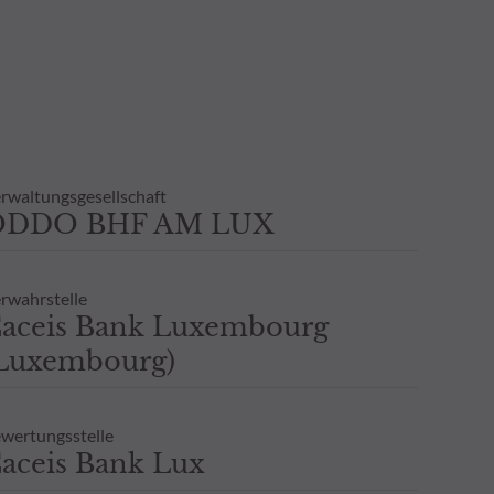
n sind auf Anfrage erhältlich.
tlichen Verzögerung auch
 Eine Wertentwicklung in der
n, und es wird keine -
klung gegeben.
rwaltungsgesellschaft
ODDO BHF AM LUX
rwahrstelle
aceis Bank Luxembourg
Luxembourg)
wertungsstelle
aceis Bank Lux