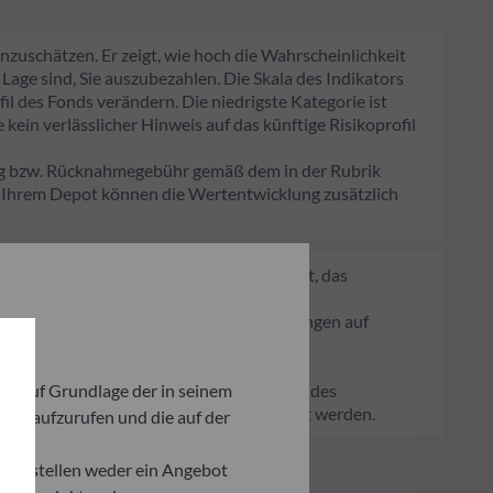
nzuschätzen. Er zeigt, wie hoch die Wahrscheinlichkeit
 Lage sind, Sie auszubezahlen. Die Skala des Indikators
fil des Fonds verändern. Die niedrigste Kategorie ist
kein verlässlicher Hinweis auf das künftige Risikoprofil
lag bzw. Rücknahmegebühr gemäß dem in der Rubrik
n Ihrem Depot können die Wertentwicklung zusätzlich
 ein Regelwerk der EU, das darauf abzielt, das
ligen Auswirkungen von Anlageentscheidungen auf
und/oder Governance) in den
 das wesentlich zu den Herausforderungen des
ich auf Grundlage der in seinem
er Verwaltungsgesellschaft bereitgestellt werden.
iten aufzurufen und die auf der
und stellen weder ein Angebot