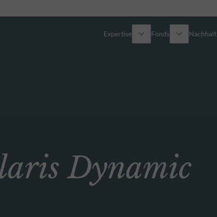
Expertise
Fonds
Nachhalti
Alle Fonds
Überblick
Fondsauswahl
Aktien
Partner-Publikumsfonds
Renten
aris Dynamic
Wie kann ich Fonds zeichnen?
Multi-Asset
Aktive ETFs
Private Assets