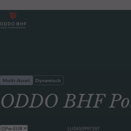
Multi-Asset
Dynamisch
ODDO BHF Pol
LU2650997187