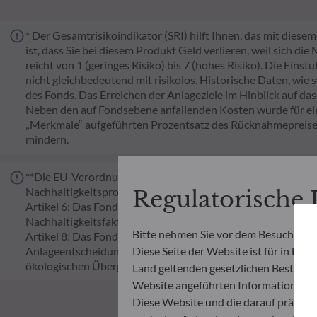
* Der Gesamtrisikoindikator (SRI) hilft Ihnen, das mit dies
ist, dass Sie bei diesem Produkt Geld verlieren, weil sich di
reicht von 1 (geringes Risiko) bis 7 (hohes Risiko). Die Eins
nicht gleichbedeutend mit risikolos. Historische Daten, wie 
des Fonds. Das Erreichen der Anlageziele im Hinblick auf das
Neben den auf Fondsebene anfallenden Kosten wurde für ei
„Merkmale“ aufgeführten Prozentsatz des Rücknahmepreises
mindern.
**Die EU-Verordnung zur Offenlegung von Nachhaltigkeitsinf
Nachhaltigkeitsprofil von Fonds transparent, besser verglei
Regulatorische
Artikel 6: Das Fondsmanagementteam berücksichtigt bei de
Nachhaltigkeitsfaktoren.
Bitte nehmen Sie vor dem Besuch der 
Artikel 8: Das Fondsmanagementteam adressiert Nachhaltigk
Anlageentscheidungsprozess einbezieht. Artikel 9: Das Fon
Diese Seite der Website ist für in Deu
ökologischen Übergangs beiträgt, und adressiert Nachhaltig
Land geltenden gesetzlichen Bestimmung
Website angeführten Informationen u
Diese Website und die darauf präsent