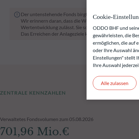
Der untenstehende Fonds birgt das Risiko eines Kapital
Cookie-Einstellu
Wir erinnern daran, dass die Wertentwicklung in der Ve
Wertentwicklung zulässt. Sie schwankt im Laufe der Zeit
ODDO BHF und seine P
Das Erreichen der Anlageziele kann nicht garantiert wer
gewährleisten, die B
ermöglichen, die auf 
oder Ihre Auswahl änd
Einstellungen" stellt
Ihre Auswahl jederzei
Alle zulassen
ZENTRALE KENNZAHLEN
Verwaltetes Fondsvolumen zum 05.08.2026
701,96 Mio.€