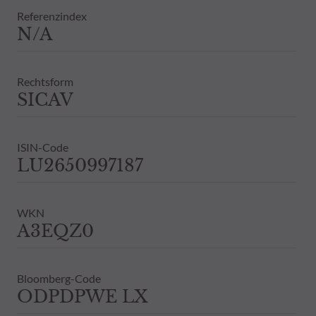
Daher wird empfohlen, sich vor einer 
Referenzindex
Dies beinhaltet bei Vorliegen eines 
N/A
Bestandsinformationen zu allen von
Vergangenheit darf nicht als Hinweis 
ausdrückliche oder stillschweigende 
Rechtsform
SICAV
ISIN-Code
LU2650997187
WKN
A3EQZ0
Bloomberg-Code
ODPDPWE LX