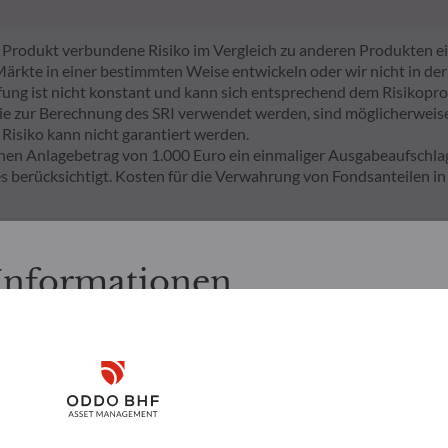
em Produkt verbundene Risiko im Vergleich zu anderen Produkten ei
e Märkte in einer bestimmten Weise entwickeln oder wir nicht in der
tufung ist nicht konstant und kann sich entsprechend dem Risikopro
sie zur Berechnung des SRI verwendet werden, sind möglicherweise 
 Risiko kann nicht garantiert werden.
nen Anlagebetrag von 1.000 Euro ein einmaliger Ausgabeaufsch
 berücksichtigt. Kosten für die Verwahrung von Fondsanteilen i
ormationen (Sustainable Finance Disclosure Regulation, SFDR) ist
chbar und für Endinvestoren besser verständlich zu machen.
 Informationen
r Anlageentscheidung keine Nachhaltigkeitsrisiken oder nachtei
nachfolgenden Seiten folgende Informationen zur Kenntnis:
eitsrisiken, indem es ESG-Kriterien (Umwelt und/oder Soziales 
dsmanagementteam verfolgt ein striktes nachhaltiges Anlageziel,
tschland ansässige Personen bestimmt. Der Anleger ist gehalten, s
Disclaimer
keitsrisiken durch Ratings, die vom externen ESG-Datenanbieter d
en zu vergewissern, dass es ihm rechtlich gestattet ist, diese Se
nd Dienstleistungen zu nutzen und abzufragen.
ierten Informationen dienen ausschließlich Informationszwecken 
Remember me for 30 days