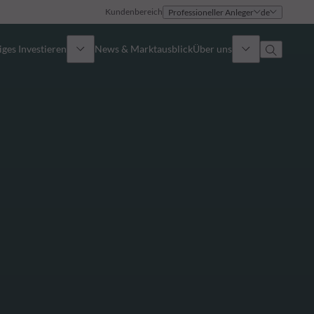
Kundenbereich
Professioneller Anleger
de
ges Investieren
News & Marktausblick
Über uns
Überblick
Identität
Ansatz
Führungsteam
Publikationen
Vertriebsteam
Standorte
Kontakt