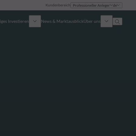
Kundenbereich
Professioneller Anleger
de
ges Investieren
News & Marktausblick
Über uns
Überblick
Identität
Ansatz
Führungsteam
Publikationen
Vertriebsteam
Standorte
Kontakt