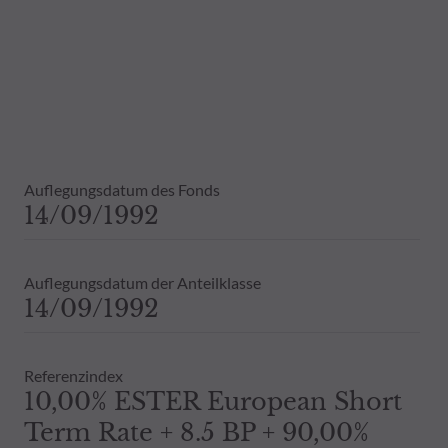
Daher wird empfohlen, sich vor einer 
Dies beinhaltet bei Vorliegen eines 
Bestandsinformationen zu allen von
Vergangenheit darf nicht als Hinweis 
ausdrückliche oder stillschweigende 
Auflegungsdatum des Fonds
14/09/1992
Auflegungsdatum der Anteilklasse
14/09/1992
Referenzindex
10,00% ESTER European Short
Term Rate + 8.5 BP + 90,00%