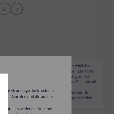
6
7
nzuschätzen. Er zeigt, wie hoch die Wahrscheinlichkeit
 Lage sind, Sie auszubezahlen. Die Skala des Indikators
fil des Fonds verändern. Die niedrigste Kategorie ist
kein verlässlicher Hinweis auf das künftige Risikoprofil
ich auf Grundlage der in seinem
lag bzw. Rücknahmegebühr gemäß dem in der Rubrik
iten aufzurufen und die auf der
n Ihrem Depot können die Wertentwicklung zusätzlich
und stellen weder ein Angebot