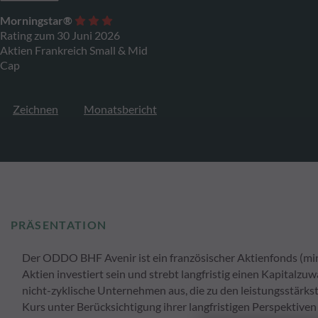
Morningstar®
Rating zum 30 Juni 2026
Aktien Frankreich Small & Mid
Cap
Zeichnen
Monatsbericht
PRÄSENTATION
Der ODDO BHF Avenir ist ein französischer Aktienfonds (mind
Aktien investiert sein und strebt langfristig einen Kapitalzu
nicht-zyklische Unternehmen aus, die zu den leistungsstärks
Kurs unter Berücksichtigung ihrer langfristigen Perspektiven 