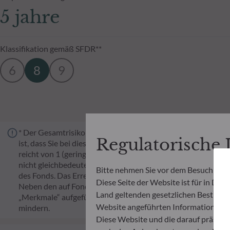
5 jahre
Klassifikation gemäß SFDR**
6
8
9
* Der Gesamtrisikoindikator (SRI) hilft Ihnen, das mit dies
Regulatorische
ist, dass Sie bei diesem Produkt Geld verlieren, weil sich di
reicht von 1 (geringes Risiko) bis 7 (hohes Risiko). Die Eins
nicht gleichbedeutend mit risikolos. Historische Daten, wie 
Bitte nehmen Sie vor dem Besuch der 
des Fonds. Das Erreichen der Anlageziele im Hinblick auf das
Diese Seite der Website ist für in Deu
Neben den auf Fondsebene anfallenden Kosten wurde für ei
Land geltenden gesetzlichen Bestimmung
„Merkmale“ aufgeführten Prozentsatz des Rücknahmepreises
Website angeführten Informationen u
mindern.
Diese Website und die darauf präsent