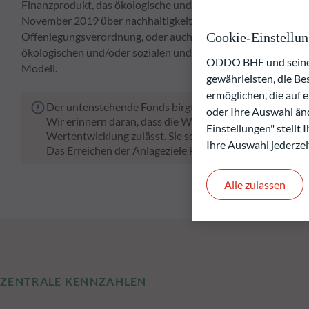
Finanzprodukt, das ökologische und soziale Merkmale im Sin
November 2019 über nachhaltigkeitsbezogene Offenlegungspf
Cookie-Einstellu
Offenlegungsverordnung, oder auch "SFDR") fördert. Der von
ökologischen und/oder sozialen und/oder Governance-Fakt
ODDO BHF und seine P
Modell.
gewährleisten, die B
ermöglichen, die auf 
Der untenstehende Fonds birgt das Risiko eines Kapital
oder Ihre Auswahl änd
Wir erinnern daran, dass die Wertentwicklung in der Ve
Einstellungen" stellt
Wertentwicklung zulässt. Sie schwankt im Laufe der Zeit
Ihre Auswahl jederzei
Das Erreichen der Anlageziele kann nicht garantiert wer
Alle zulassen
ZENTRALE KENNZAHLEN