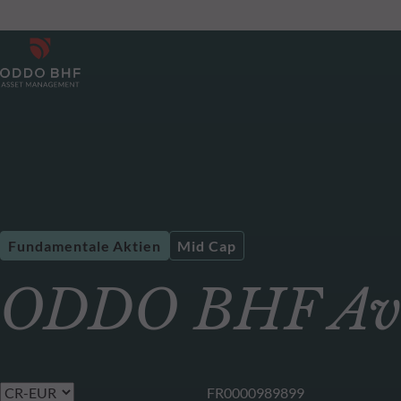
Fundamentale Aktien
Mid Cap
ODDO BHF Av
FR0000989899