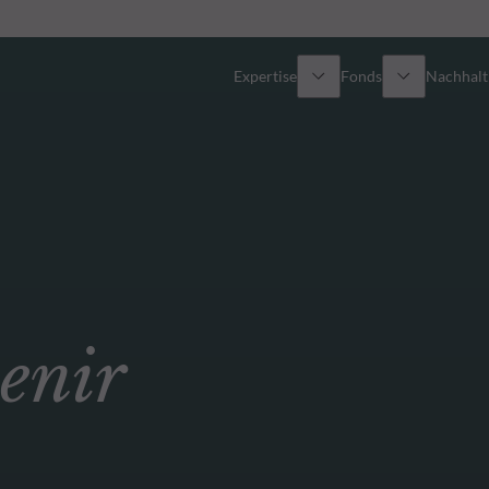
Expertise
Fonds
Nachhalti
Alle Fonds
Überblick
Fondsauswahl
Aktien
Partner-Publikumsfonds
Renten
enir
Wie kann ich Fonds zeichnen?
Multi-Asset
Aktive ETFs
Private Assets