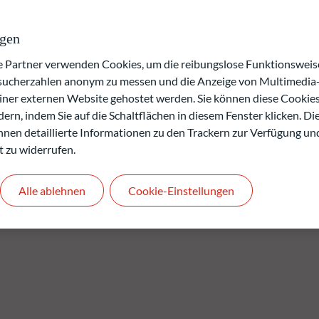
ne von Artikel 8 (1) der EU-Verordnung 2019/2088 vom 27.
lichten im Finanzdienstleistungssektor (EU-
ngen
 ihm verfolgte ESG-Ansatz (d.h. die Einbeziehung von
oren ) beruht auf dem von ODDO BHF AM intern entwickelten
artner verwenden Cookies, um die reibungslose Funktionsweise
esucherzahlen anonym zu messen und die Anzeige von Multimedia-
einer externen Website gehostet werden. Sie können diese Cookie
verlusts.
ern, indem Sie auf die Schaltflächen in diesem Fenster klicken. Di
rgangenheit keine Rückschlüsse auf die künftige
 Ihnen detaillierte Informationen zu den Trackern zur Verfügung un
.
t zu widerrufen.
den.
Alle ablehnen
Cookie-Einstellungen