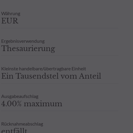
Zeichnung an einen Steuerberater zu wenden. Weitere Informatione
berechtigten Interesses und unter Wahrung einer angemessenen zei
Währung
 ODDO BHF AM GmbH in Deutschland aufgelegten Publikumsfonds.
EUR
oder Garantie für die zukünftige Wertentwicklung angesehen werde
- Zusicherung oder Gewährleistung einer zukünftigen Wertentwic
Ergebnisverwendung
Thesaurierung
Kleinste handelbare/übertragbare Einheit
Ein Tausendstel vom Anteil
Ausgabeaufschlag
4.00% maximum
Rücknahmeabschlag
entfällt