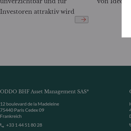
unverzichtbar und für
von Ideen, 
Investoren attraktiv wird
ODDO BHF Asset Management SAS*
12 boulevard de la Madeleine
75440 Paris Cedex 09
Frankreich
+33 1 44 51 80 28