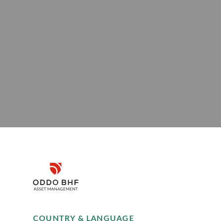
Disclaimer
6.2026
< 1
minute
VIDEOS
01.06.2026
< 1
minute
lick auf ETFs:
Q1/2026 Update OD
Remember me for 30 days
 zur Umsetzung
Polaris
COUNTRY & LANGUAGE