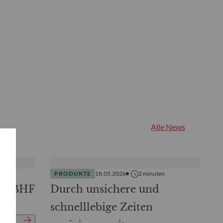
Alle News
PRODUKTE
18.05.2026
2
minuten
DO BHF
Durch unsichere und
schnelllebige Zeiten