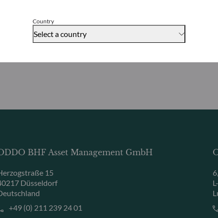
keine Strategie
Accept
Country
Select a country
ODDO BHF Asset Management GmbH
O
Herzogstraße 15
6
40217 Düsseldorf
L
Deutschland
L
+49 (0) 211 239 24 01