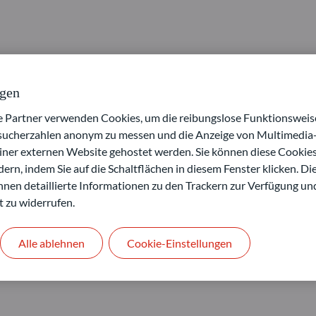
lstand und Nachhaltigkeit schafft: Das sehen Brice Prunas und M
ngen
s Kuriosität. Seither hat sich die Wahrnehmung in
artner verwenden Cookies, um die reibungslose Funktionsweise
n die Fondsmanager Brice Prunas und Maxence Radjabi, warum sie K
shalb sie trotz schwächerer Performancejahre 2024 und 2025 an ih
esucherzahlen anonym zu messen und die Anzeige von Multimedia-
einer externen Website gehostet werden. Sie können diese Cookie
ern, indem Sie auf die Schaltflächen in diesem Fenster klicken. Di
gabe 1/2026
 Ihnen detaillierte Informationen zu den Trackern zur Verfügung un
t zu widerrufen.
Den Artikel lesen
Alle ablehnen
Cookie-Einstellungen