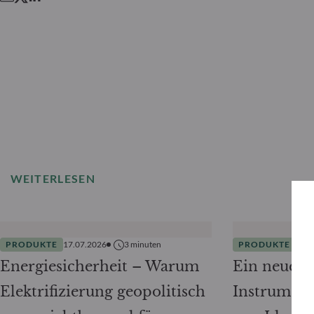
WEITERLESEN
PRODUKTE
17.07.2026
3
minuten
PRODUKTE
12.0
Energiesicherheit – Warum
Ein neuer B
Elektrifizierung geopolitisch
Instrument