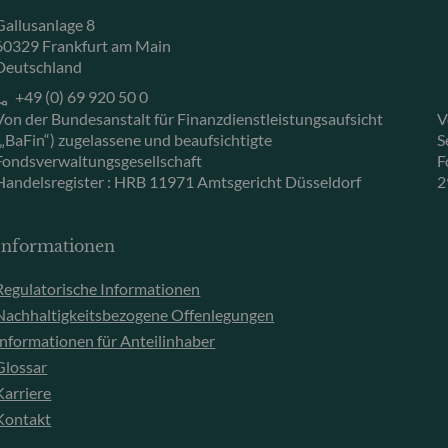
Gallusanlage 8
60329 Frankfurt am Main
Deutschland
+49 (0) 69 920 50 0
Von der Bundesanstalt für Finanzdienstleistungsaufsicht
V
(„BaFin“) zugelassene und beaufsichtigte
S
Fondsverwaltungsgesellschaft
F
Handelsregister : HRB 11971 Amtsgericht Düsseldorf
2
Informationen
Regulatorische Informationen
Nachhaltigkeitsbezogene Offenlegungen
Informationen für Anteilinhaber
Glossar
Karriere
Kontakt