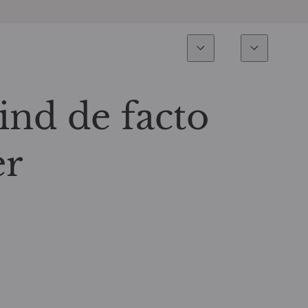
Expertise
Fonds
Nachhalti
Alle Fonds
Überblick
ind de facto
Fondsauswahl
Aktien
er
Partner-Publikumsfonds
Renten
Wie kann ich Fonds zeichnen?
Multi-Asset
Aktive ETFs
Private Assets