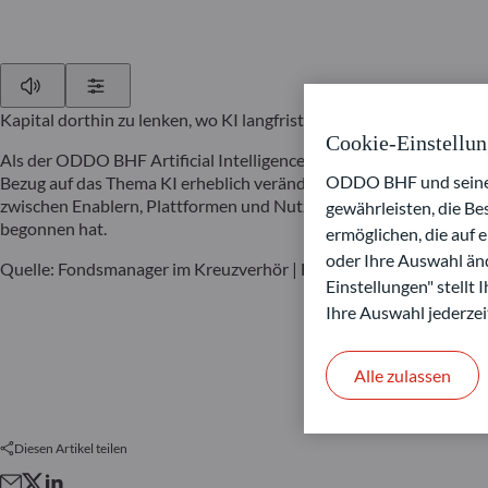
Play
Show Settings
Kapital dorthin zu lenken, wo KI langfristig Produktivität, Woh
Cookie-Einstellu
Als der ODDO BHF Artificial Intelligence 2018 startete, galt er al
ODDO BHF und seine P
Bezug auf das Thema KI erheblich verändert. Im Gespräch erkläre
zwischen Enablern, Plattformen und Nutznießern navigieren und we
gewährleisten, die B
begonnen hat.
ermöglichen, die auf 
oder Ihre Auswahl änd
Quelle: Fondsmanager im Kreuzverhör | Fondsprofessionell Aus
Einstellungen" stellt
Ihre Auswahl jederzei
Alle zulassen
Diesen Artikel teilen