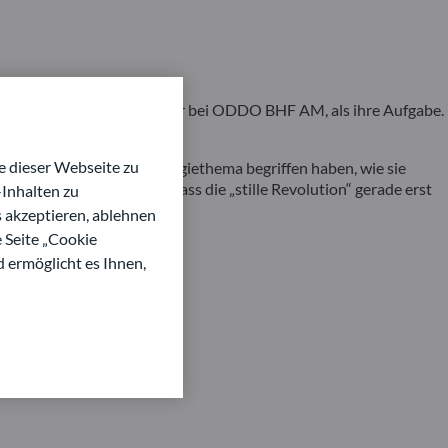
axence Radjabi, Fondsmanager bei ODDO BHF AM, als ihre Aufgabe.
 dieser Webseite zu
I nie als reines Technologiethema begriffen haben, wie sie
rer These festhalten, dass die „stille Revolution“ gerade erst
Inhalten zu
s akzeptieren, ablehnen
e Seite „Cookie
d ermöglicht es Ihnen,