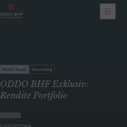
gehen
Multi-Asset
Vorsichtig
ODDO BHF Exklusiv:
Rendite Portfolio
LU0319572904