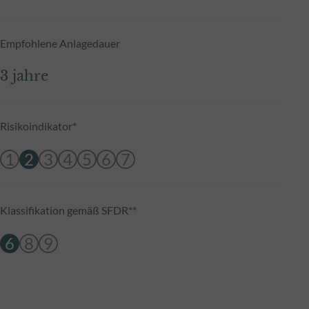
Empfohlene Anlagedauer
3 jahre
Risikoindikator*
1
2
3
4
5
6
7
Klassifikation gemäß SFDR**
6
8
9