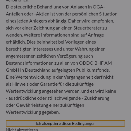
Gallusanlage 8
Die steuerliche Behandlung von Anlagen in OGA-
60329 Frankfurt am Main
Deutschland
Anteilen oder -Aktien ist von der persönlichen Situation
eines jeden Anlegers abhängig. Daher wird empfohlen,
+49 (0) 69 920 50 0
sich vor einer Zeichnung an einen Steuerberater zu
Von der Bundesanstalt für Finanzdienstleistungsaufsicht
(„BaFin“) zugelassene und beaufsichtigte
wenden. Weitere Informationen sind auf Anfrage
Fondsverwaltungsgesellschaft
erhältlich. Dies beinhaltet bei Vorliegen eines
Handelsregister : HRB 11971 Amtsgericht Düsseldorf
berechtigten Interesses und unter Wahrung einer
angemessenen zeitlichen Verzögerung auch
Bestandsinformationen zu allen von ODDO BHF AM
ODDO BHF Asset Management LUX
GmbH in Deutschland aufgelegten Publikumsfonds.
6, rue Gabriel Lippmann
Eine Wertentwicklung in der Vergangenheit darf nicht
L-5365 Munsbach
als Hinweis oder Garantie für die zukünftige
Luxemburg
Wertentwicklung angesehen werden, und es wird keine
+352 45 76 76 245
- ausdrückliche oder stillschweigende - Zusicherung
Von der Luxemburger Commission de Surveillance du
oder Gewährleistung einer zukünftigen
Secteur Financier (CSSF) zugelassene
Wertentwicklung gegeben.
Fondsverwaltungsgesellschaft, Handelsregisternummer: B
29891
Ich akzeptiere diese Bedingungen
Nicht akzeptieren