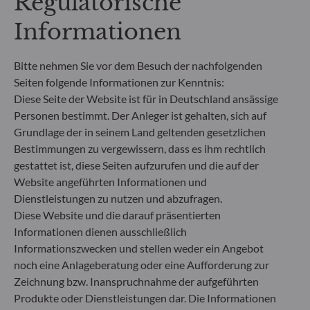
Regulatorische
Rücknahmegebühr gemäß dem in der Rubrik
Informationen
„Merkmale“ aufgeführten Prozentsatz des
Rücknahmepreises berücksichtigt. Kosten für die
Verwahrung von Fondsanteilen in Ihrem Depot
Bitte nehmen Sie vor dem Besuch der nachfolgenden
können die Wertentwicklung zusätzlich mindern.
Seiten folgende Informationen zur Kenntnis:
Diese Seite der Website ist für in Deutschland ansässige
**Die EU-Verordnung zur Offenlegung von
Personen bestimmt. Der Anleger ist gehalten, sich auf
Nachhaltigkeitsinformationen (Sustainable
Grundlage der in seinem Land geltenden gesetzlichen
Finance Disclosure Regulation, SFDR) ist ein
Bestimmungen zu vergewissern, dass es ihm rechtlich
Regelwerk der EU, das darauf abzielt, das
gestattet ist, diese Seiten aufzurufen und die auf der
Nachhaltigkeitsprofil von Fonds transparent,
Website angeführten Informationen und
besser vergleichbar und für Endinvestoren besser
verständlich zu machen.
Dienstleistungen zu nutzen und abzufragen.
Artikel 6: Das Fondsmanagementteam
Diese Website und die darauf präsentierten
berücksichtigt bei der Anlageentscheidung keine
Informationen dienen ausschließlich
Nachhaltigkeitsrisiken oder nachteiligen
Informationszwecken und stellen weder ein Angebot
Auswirkungen von Anlageentscheidungen auf
noch eine Anlageberatung oder eine Aufforderung zur
Nachhaltigkeitsfaktoren.
Zeichnung bzw. Inanspruchnahme der aufgeführten
Artikel 8: Das Fondsmanagementteam adressiert
Produkte oder Dienstleistungen dar. Die Informationen
Nachhaltigkeitsrisiken, indem es ESG-Kriterien