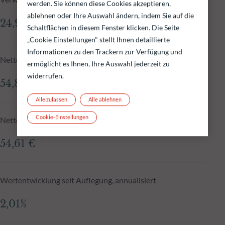
werden. Sie können diese Cookies akzeptieren,
ablehnen oder Ihre Auswahl ändern, indem Sie auf die
24,95 Mio.€
Schaltflächen in diesem Fenster klicken. Die Seite
„Cookie Einstellungen" stellt Ihnen detaillierte
Informationen zu den Trackern zur Verfügung und
Nettoinventarwert zum 04.08.2026
ermöglicht es Ihnen, Ihre Auswahl jederzeit zu
widerrufen.
54,81 €
Alle zulassen
Alle ablehnen
Cookie-Einstellungen
Nettoinventarwert N-1
54,61 €
Wertentwicklung seit Auflegung, annualisiert
2,01%