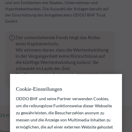
und von Emittenten wie Staaten, Unternehmen und
Hypothekenbanken. Die Auswahl der Anlagen beruht auf
der Einschätzung des Anlageberaters ODDO BHF Trust
GmbH.
Der untenstehende Fonds birgt das Risiko
eines Kapitalverlusts.
Wir erinnern daran, dass die Wertentwicklung
in der Vergangenheit keine Rückschlüsse auf
die künftige Wertentwicklung zulässt. Sie
schwankt im Laufe der Zeit.
Das Erreichen der Anlageziele kann nicht
garantiert werden.
Cookie-Einstellungen
ODDO BHF und seine Partner verwenden Cookies,
um die reibungslose Funktionsweise dieser Webseite
zu gewährleisten, die Besucherzahlen anonym zu
ZENTRALE KENNZAHLEN
messen und die Anzeige von Multimedia-Inhalten zu
ermöglichen, die auf einer externen Website gehostet
Verwaltetes Fondsvolumen zum 04.08.2026