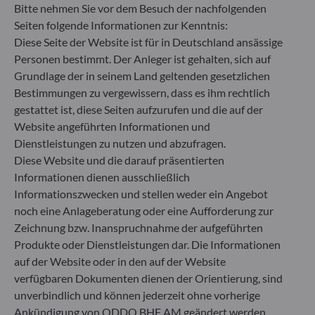
(Umwelt und/oder Soziales und/oder Governance)
Bitte nehmen Sie vor dem Besuch der nachfolgenden
in den Anlageentscheidungsprozess einbezieht.
Seiten folgende Informationen zur Kenntnis:
Artikel 9: Das Fondsmanagementteam verfolgt ein
Diese Seite der Website ist für in Deutschland ansässige
striktes nachhaltiges Anlageziel, das wesentlich zu
Personen bestimmt. Der Anleger ist gehalten, sich auf
den Herausforderungen des ökologischen
Grundlage der in seinem Land geltenden gesetzlichen
Übergangs beiträgt, und adressiert
Bestimmungen zu vergewissern, dass es ihm rechtlich
Nachhaltigkeitsrisiken durch Ratings, die vom
externen ESG-Datenanbieter der
gestattet ist, diese Seiten aufzurufen und die auf der
Verwaltungsgesellschaft bereitgestellt werden.
Website angeführten Informationen und
Dienstleistungen zu nutzen und abzufragen.
Diese Website und die darauf präsentierten
Informationen dienen ausschließlich
Informationszwecken und stellen weder ein Angebot
noch eine Anlageberatung oder eine Aufforderung zur
Zeichnung bzw. Inanspruchnahme der aufgeführten
Produkte oder Dienstleistungen dar. Die Informationen
auf der Website oder in den auf der Website
verfügbaren Dokumenten dienen der Orientierung, sind
unverbindlich und können jederzeit ohne vorherige
Ankündigung von ODDO BHF AM geändert werden.