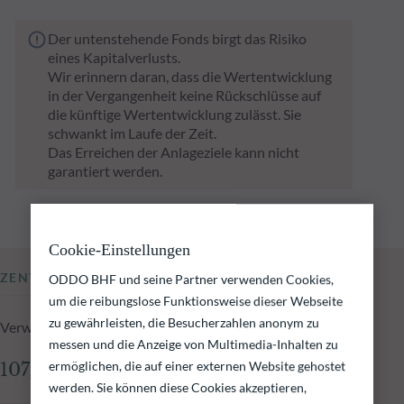
Der untenstehende Fonds birgt das Risiko
eines Kapitalverlusts.
Wir erinnern daran, dass die Wertentwicklung
in der Vergangenheit keine Rückschlüsse auf
die künftige Wertentwicklung zulässt. Sie
schwankt im Laufe der Zeit.
Das Erreichen der Anlageziele kann nicht
garantiert werden.
Cookie-Einstellungen
ZENTRALE KENNZAHLEN
ODDO BHF und seine Partner verwenden Cookies,
um die reibungslose Funktionsweise dieser Webseite
zu gewährleisten, die Besucherzahlen anonym zu
Verwaltetes Fondsvolumen zum 05.08.2026
messen und die Anzeige von Multimedia-Inhalten zu
ermöglichen, die auf einer externen Website gehostet
107,67 Mio.€
werden. Sie können diese Cookies akzeptieren,