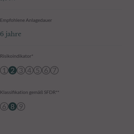
Empfohlene Anlagedauer
6 jahre
Risikoindikator*
1
2
3
4
5
6
7
Klassifikation gemäß SFDR**
6
8
9