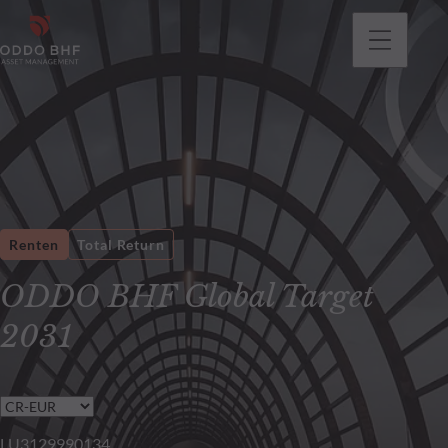
gehen
Renten
Total Return
ODDO BHF Global Target
2031
LU3129990134