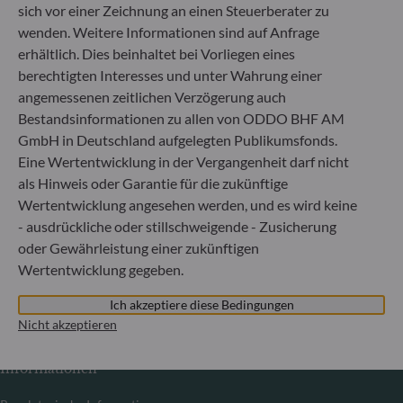
sich vor einer Zeichnung an einen Steuerberater zu
Mitteilung zu EU-Sanktionen gegen Russland
wenden. Weitere Informationen sind auf Anfrage
erhältlich. Dies beinhaltet bei Vorliegen eines
In Übereinstimmung mit den von der Europäischen Union
berechtigten Interesses und unter Wahrung einer
im Zusammenhang mit der Ukraine-Krise verhängten
angemessenen zeitlichen Verzögerung auch
Sanktionen informieren wir Sie darüber, dass es gemäß den
Bestandsinformationen zu allen von ODDO BHF AM
Bestimmungen der Verordnungen (EU) Nr. 833/2014 und
GmbH in Deutschland aufgelegten Publikumsfonds.
(EU) Nr. 398/2022 allen russischen und belarussischen
Staatsangehörigen sowie allen natürlichen Personen mit
Eine Wertentwicklung in der Vergangenheit darf nicht
Wohnsitz in Russland oder Belarus bzw. allen juristischen
als Hinweis oder Garantie für die zukünftige
Personen, Einrichtungen oder Organisationen mit Sitz in
Wertentwicklung angesehen werden, und es wird keine
Russland oder Belarus untersagt ist, Anteile an von der
- ausdrückliche oder stillschweigende - Zusicherung
Verwaltungsgesellschaft verwalteten Fonds zu zeichnen.
oder Gewährleistung einer zukünftigen
Ausgenommen hiervon sind Staatsangehörige eines
Wertentwicklung gegeben.
Mitgliedstaats der Europäischen Union sowie natürliche
Personen mit einer vorübergehenden oder unbefristeten
Ich akzeptiere diese Bedingungen
Aufenthaltserlaubnis in einem Mitgliedstaat.
Nicht akzeptieren
Informationen