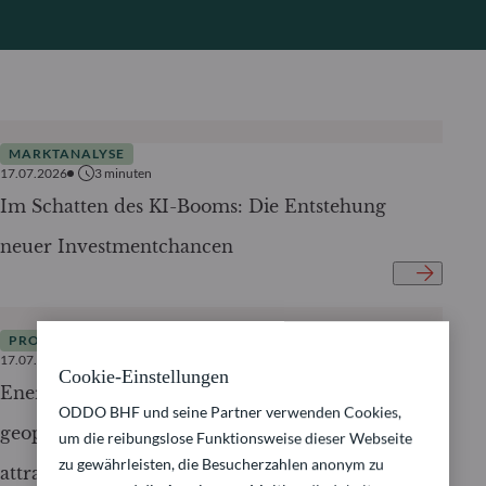
MARKTANALYSE
17.07.2026
3
minuten
Im Schatten des KI-Booms: Die Entstehung
neuer Investmentchancen
PRODUKTE
17.07.2026
3
minuten
Cookie-Einstellungen
Energiesicherheit – Warum Elektrifizierung
ODDO BHF und seine Partner verwenden Cookies,
geopolitisch unverzichtbar und für Investoren
um die reibungslose Funktionsweise dieser Webseite
zu gewährleisten, die Besucherzahlen anonym zu
attraktiv wird