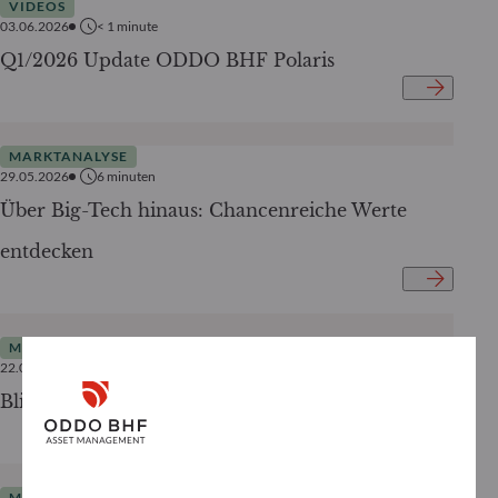
VIDEOS
03.06.2026
< 1
minute
Q1/2026 Update ODDO BHF Polaris
MARKTANALYSE
29.05.2026
6
minuten
Über Big-Tech hinaus: Chancenreiche Werte
entdecken
MARKTANALYSE
22.05.2026
3
minuten
Blick über den Konflikt hinaus
MARKTANALYSE