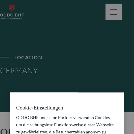
gehen
LOCATION
GERMANY
Cookie-Einstellungen
ODDO BHF und seine Partner verwenden Cookies,
um die reibungslose Funktionsweise dieser Webseite
ODDO BHF Asset
zu gewährleisten, die Besucherzahlen anonym zu