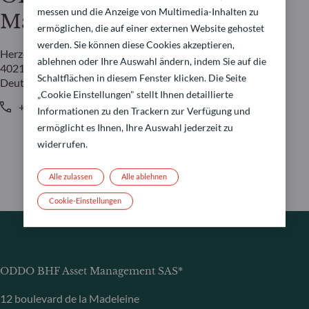
messen und die Anzeige von Multimedia-Inhalten zu
Management GmbH
ermöglichen, die auf einer externen Website gehostet
werden. Sie können diese Cookies akzeptieren,
Herzogstraße 15
ablehnen oder Ihre Auswahl ändern, indem Sie auf die
40217 Düsseldorf
Schaltflächen in diesem Fenster klicken. Die Seite
Deutschland
„Cookie Einstellungen" stellt Ihnen detaillierte
+49 (0) 211 239 24 01
Informationen zu den Trackern zur Verfügung und
ermöglicht es Ihnen, Ihre Auswahl jederzeit zu
widerrufen.
Alle zulassen
Alle ablehnen
Cookie-Einstellungen
ODDO BHF Asset Management SAS*
12 boulevard de la Madeleine