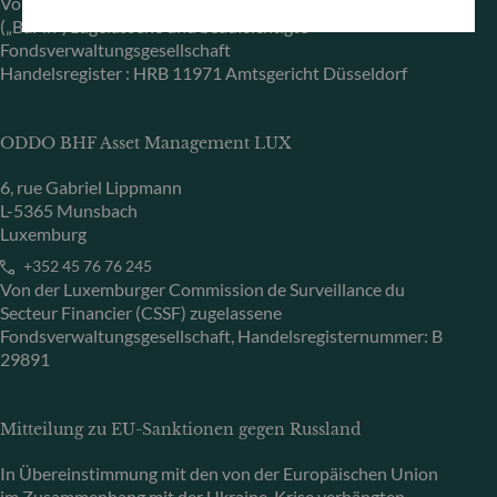
Von der Bundesanstalt für Finanzdienstleistungsaufsicht
(„BaFin“) zugelassene und beaufsichtigte
Fondsverwaltungsgesellschaft
Handelsregister : HRB 11971 Amtsgericht Düsseldorf
ODDO BHF Asset Management LUX
6, rue Gabriel Lippmann
L-5365 Munsbach
Luxemburg
+352 45 76 76 245
Von der Luxemburger Commission de Surveillance du
Secteur Financier (CSSF) zugelassene
Fondsverwaltungsgesellschaft, Handelsregisternummer: B
29891
Mitteilung zu EU-Sanktionen gegen Russland
In Übereinstimmung mit den von der Europäischen Union
im Zusammenhang mit der Ukraine-Krise verhängten