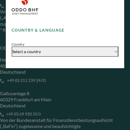
+33 1 44 51 80 28
Von der französischen Finanzmarktaufsichtsbehörde
(„Autorité des Marchés Financiers“) unter der Nr. GP 99011
zugelassene Fondsverwaltungsgesellschaft
* Rechtlich verantwortlich für die Inhalte der Internetseite
COUNTRY & LANGUAGE
Country
ODDO BHF Asset Management GmbH
Select a country
Herzogstraße 15
40217 Düsseldorf
Deutschland
+49 (0) 211 239 24 01
Gallusanlage 8
60329 Frankfurt am Main
Deutschland
+49 (0) 69 920 50 0
Von der Bundesanstalt für Finanzdienstleistungsaufsicht
(„BaFin“) zugelassene und beaufsichtigte