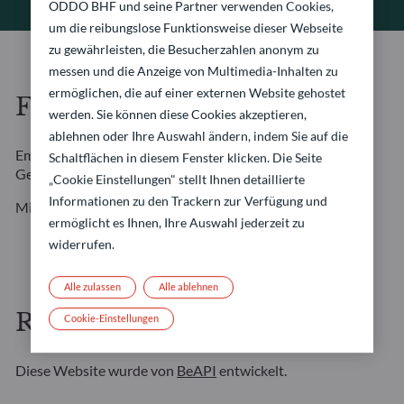
ODDO BHF und seine Partner verwenden Cookies,
um die reibungslose Funktionsweise dieser Webseite
zu gewährleisten, die Besucherzahlen anonym zu
messen und die Anzeige von Multimedia-Inhalten zu
ermöglichen, die auf einer externen Website gehostet
Fotos
werden. Sie können diese Cookies akzeptieren,
ablehnen oder Ihre Auswahl ändern, indem Sie auf die
Empfangsseite : Amygdala Imagery / Collection E+ /
Schaltflächen in diesem Fenster klicken. Die Seite
Getty Images
„Cookie Einstellungen" stellt Ihnen detaillierte
Informationen zu den Trackern zur Verfügung und
Mitarbeiter-Porträts : Marcella Barbieri
ermöglicht es Ihnen, Ihre Auswahl jederzeit zu
widerrufen.
Alle zulassen
Alle ablehnen
Realisierung der Website
Cookie-Einstellungen
Diese Website wurde von
BeAPI
entwickelt.