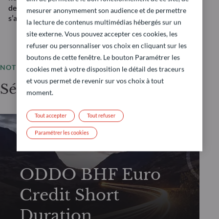
des risques liés aux taux d’intérêt et au crédit. Il ne
mesurer anonymement son audience et de permettre
s’agit pas d’une recommandation d’investissement.
la lecture de contenus multimédias hébergés sur un
site externe. Vous pouvez accepter ces cookies, les
refuser ou personnaliser vos choix en cliquant sur les
boutons de cette fenêtre. Le bouton Paramétrer les
NOTRE OFFRE
cookies met à votre disposition le détail des traceurs
et vous permet de revenir sur vos choix à tout
Sélection de fonds
moment.
Tout accepter
Tout refuser
Paramétrer les cookies
OBLIGATIONS
ODDO BHF Euro
Credit Short
Duration