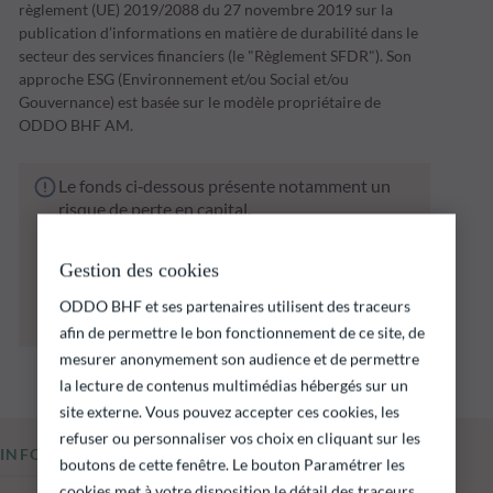
règlement (UE) 2019/2088 du 27 novembre 2019 sur la
publication d’informations en matière de durabilité dans le
secteur des services financiers (le "Règlement SFDR"). Son
approche ESG (Environnement et/ou Social et/ou
Gouvernance) est basée sur le modèle propriétaire de
ODDO BHF AM.
Le fonds ci‑dessous présente notamment un
risque de perte en capital.
Il est rappelé que les performances passées ne
préjugent pas des performances futures et ne
Gestion des cookies
sont pas constantes dans le temps.
L’atteinte des objectifs d’investissement ne
ODDO BHF et ses partenaires utilisent des traceurs
peut être garantie.
afin de permettre le bon fonctionnement de ce site, de
mesurer anonymement son audience et de permettre
la lecture de contenus multimédias hébergés sur un
site externe. Vous pouvez accepter ces cookies, les
refuser ou personnaliser vos choix en cliquant sur les
INFORMATIONS CLÉS
boutons de cette fenêtre. Le bouton Paramétrer les
cookies met à votre disposition le détail des traceurs