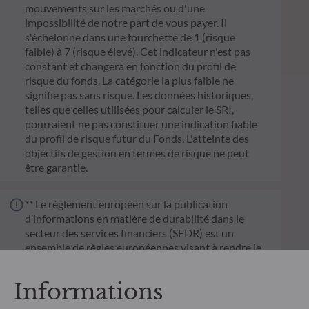
mouvements sur les marchés ou d'une
impossibilité de notre part de vous payer. Il
s'échelonne dans une fourchette de 1 (risque
faible) à 7 (risque élevé). Cet indicateur n'est pas
constant et changera en fonction du profil de
risque du fonds. La catégorie la plus faible ne
signifie pas sans risque. Les données historiques,
telles que celles utilisées pour calculer le SRI,
pourraient ne pas constituer une indication fiable
du profil de risque futur du Fonds. L'atteinte des
objectifs de gestion en termes de risque ne peut
être garantie.
** Le règlement européen sur la publication
d’informations en matière de durabilité dans le
secteur des services financiers (SFDR) est un
ensemble de règles européennes visant à rendre le
profil de durabilité des fonds transparent, plus
comparable et davantage compréhensible par les
Informations
investisseurs finaux. Article 6 : L'équipe de gestion
ne prend pas en compte les risques de durabilité ou