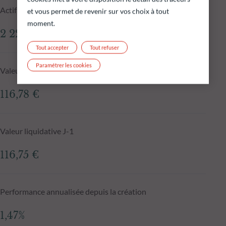
Actif net du fonds au 05.08.2026
et vous permet de revenir sur vos choix à tout
moment.
2 229,15 M€
Tout accepter
Tout refuser
Paramétrer les cookies
Valeur liquidative au 05.08.2026
116,78 €
Valeur liquidative J-1
116,75 €
Performance annualisée depuis la création
1,47%