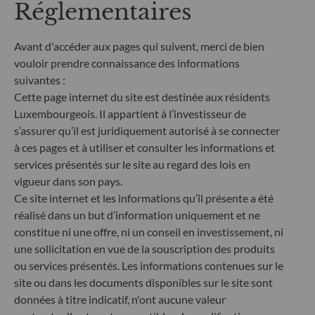
Réglementaires
les effets négatifs des décisions d'investissement
sur les facteurs de durabilité dans le processus de
décision d'investissement. Article 8 : L'équipe de
Avant d'accéder aux pages qui suivent, merci de bien
gestion traite les risques de durabilité en intégrant
vouloir prendre connaissance des informations
des critères ESG (Environnement et/ou Social et/ou
suivantes :
Gouvernance) dans son processus de décision
Cette page internet du site est destinée aux résidents
d'investissement. Article 9 : L'équipe de gestion suit
Luxembourgeois. Il appartient à l’investisseur de
un objectif d'investissement durable strict qui
contribue de manière significative aux défis de la
s’assurer qu’il est juridiquement autorisé à se connecter
transition écologique, et traite les risques de
à ces pages et à utiliser et consulter les informations et
durabilité par le biais de notations fournies par le
services présentés sur le site au regard des lois en
fournisseur externe de données ESG de la société
vigueur dans son pays.
de gestion
Ce site internet et les informations qu’il présente a été
réalisé dans un but d’information uniquement et ne
constitue ni une offre, ni un conseil en investissement, ni
une sollicitation en vue de la souscription des produits
ou services présentés. Les informations contenues sur le
site ou dans les documents disponibles sur le site sont
données à titre indicatif, n'ont aucune valeur