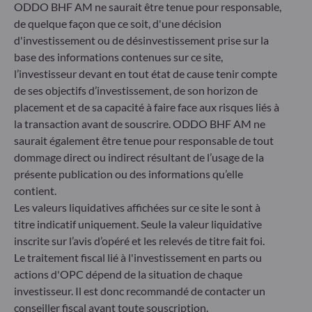
Allemagne
ODDO BHF AM ne saurait être tenue pour responsable,
de quelque façon que ce soit, d'une décision
+49 (0) 211 239 24 01
d'investissement ou de désinvestissement prise sur la
Gallusanlage 8
base des informations contenues sur ce site,
60329 Frankfurt am Main
l’investisseur devant en tout état de cause tenir compte
Allemagne
de ses objectifs d’investissement, de son horizon de
+49 (0) 69 920 50 0
placement et de sa capacité à faire face aux risques liés à
Société de Gestion de Portefeuille agréée par la
la transaction avant de souscrire. ODDO BHF AM ne
Bundesanstalt für Finanzdienstleistungsaufsicht (« BaFin »)
saurait également être tenue pour responsable de tout
Enregistrement commercial : HRB 11971 tribunal local de
dommage direct ou indirect résultant de l’usage de la
Düsseldorf
présente publication ou des informations qu’elle
contient.
ODDO BHF Asset Management LUX
Les valeurs liquidatives affichées sur ce site le sont à
titre indicatif uniquement. Seule la valeur liquidative
6, rue Gabriel Lippmann
inscrite sur l’avis d’opéré et les relevés de titre fait foi.
L-5365 Munsbach
Le traitement fiscal lié à l'investissement en parts ou
Luxembourg
actions d'OPC dépend de la situation de chaque
+352 45 76 76 245
investisseur. Il est donc recommandé de contacter un
Enregistré au registre du commerce et des sociétés de
conseiller fiscal avant toute souscription.