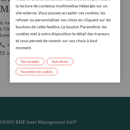
la lecture de contenus multimédias hébergés sur un
Management LUX
site externe. Vous pouvez accepter ces cookies, les
refuser ou personnaliser vos choix en cliquant sur les
6, rue Gabriel Lippmann
boutons de cette fenêtre. Le bouton Paramétrer les
L-5365 Munsbach
cookies met à votre disposition le détail des traceurs
Luxembourg
et vous permet de revenir sur vos choix à tout
+352 45 76 76 245
moment.
caroline.durquety@oddo-bhf.com
Tout accepter
Tout refuser
Paramétrer les cookies
ODDO BHF Asset Management SAS*