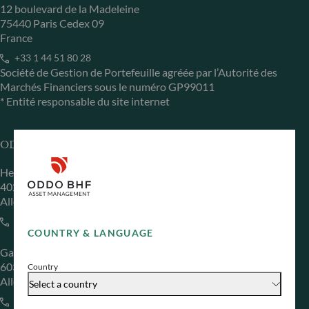
12 boulevard de la Madeleine
75440 Paris Cedex 09
France
+33 1 44 51 80 28
Société de Gestion de Portefeuille agréée par l’Autorité des
Marchés Financiers sous le numéro GP99011
* Entité responsable du site internet
ODDO BHF Asset Management GmbH
Herzogstraße 15
40217 Düsseldorf
Allemagne
+49 (0) 211 239 24 01
COUNTRY & LANGUAGE
Gallusanlage 8
60329 Frankfurt am Main
Country
Allemagne
Select a country
+49 (0) 69 920 50 0