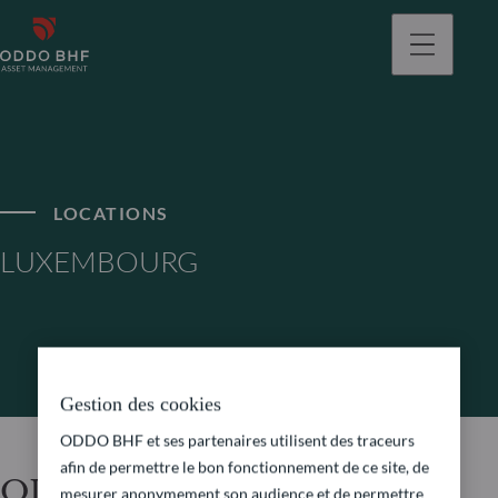
LOCATIONS
LUXEMBOURG
Gestion des cookies
ODDO BHF et ses partenaires utilisent des traceurs
afin de permettre le bon fonctionnement de ce site, de
ODDO BHF Asset
mesurer anonymement son audience et de permettre