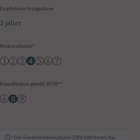
Empfohlene Anlagedauer
5 jahre
Risikoindikator*
1
2
3
4
5
6
7
Klassifikation gemäß SFDR**
6
8
9
* Der Gesamtrisikoindikator (SRI) hilft Ihnen, das