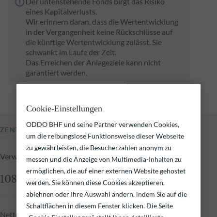
Der untenstehende Fonds birgt das Risiko
eines Kapitalverlusts.
Wir erinnern daran, dass die Wertentwicklung
in der Vergangenheit keine Rückschlüsse auf
die künftige Wertentwicklung zulässt. Sie
schwankt im Laufe der Zeit.
Das Erreichen der Anlageziele kann nicht
garantiert werden.
Cookie-Einstellungen
ODDO BHF und seine Partner verwenden Cookies,
ZENTRALE KENNZAHLEN
um die reibungslose Funktionsweise dieser Webseite
zu gewährleisten, die Besucherzahlen anonym zu
Verwaltetes Fondsvolumen zum 16.12.2025
messen und die Anzeige von Multimedia-Inhalten zu
ermöglichen, die auf einer externen Website gehostet
108,19 Mio.€
werden. Sie können diese Cookies akzeptieren,
ablehnen oder Ihre Auswahl ändern, indem Sie auf die
Schaltflächen in diesem Fenster klicken. Die Seite
Nettoinventarwert zum 16.12.2025