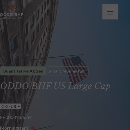
gehen
Quantitative Aktien
Smart Momentum
ODDO BHF US Large Cap
FR0000988669
Morningstar®