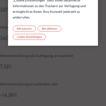
„Cookie Einstellungen" stellt Ihnen detaillierte
Informationen zu den Trackern zur Verfügung und
537,77 €
ermöglicht es Ihnen, Ihre Auswahl jederzeit zu
widerrufen.
Nettoinventarwert N-1
Alle zulassen
Alle ablehnen
Cookie-Einstellungen
540,76 €
Wertentwicklung seit Auflegung, annualisiert
7,52%
Wertentwicklung im laufenden Jahr
-14,38%