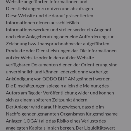
Website angeführten Informationen und
Artikel 9: Das Fondsmanagementteam verfolgt ein
Dienstleistungen zu nutzen und abzufragen.
striktes nachhaltiges Anlageziel, das wesentlich zu
den Herausforderungen des ökologischen
Diese Website und die darauf präsentierten
Übergangs beiträgt, und adressiert
Informationen dienen ausschließlich
Nachhaltigkeitsrisiken durch Ratings, die vom
Informationszwecken und stellen weder ein Angebot
externen ESG-Datenanbieter der
noch eine Anlageberatung oder eine Aufforderung zur
Verwaltungsgesellschaft bereitgestellt werden.
Zeichnung bzw. Inanspruchnahme der aufgeführten
Produkte oder Dienstleistungen dar. Die Informationen
auf der Website oder in den auf der Website
verfügbaren Dokumenten dienen der Orientierung, sind
unverbindlich und können jederzeit ohne vorherige
Ankündigung von ODDO BHF AM geändert werden.
Die Einschätzungen spiegeln allein die Meinung des
Autors am Tag der Veröffentlichung wider und können
sich zu einem späteren Zeitpunkt ändern.
Der Anleger wird darauf hingewiesen, dass die im
Nachfolgenden genannten Organismen für gemeinsame
Anlagen („OGA“) alle das Risiko eines Verlusts des
angelegten Kapitals in sich bergen. Der Liquiditätswert
ODDO BHF Asset Management SAS*