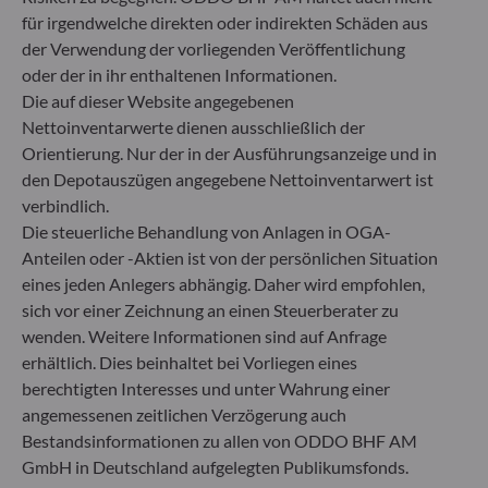
Deutschland
für irgendwelche direkten oder indirekten Schäden aus
+49 (0) 69 920 50 0
der Verwendung der vorliegenden Veröffentlichung
Von der Bundesanstalt für Finanzdienstleistungsaufsicht
oder der in ihr enthaltenen Informationen.
(„BaFin“) zugelassene und beaufsichtigte
Die auf dieser Website angegebenen
Fondsverwaltungsgesellschaft
Nettoinventarwerte dienen ausschließlich der
Handelsregister : HRB 11971 Amtsgericht Düsseldorf
Orientierung. Nur der in der Ausführungsanzeige und in
den Depotauszügen angegebene Nettoinventarwert ist
ODDO BHF Asset Management LUX
verbindlich.
Die steuerliche Behandlung von Anlagen in OGA-
6, rue Gabriel Lippmann
Anteilen oder -Aktien ist von der persönlichen Situation
L-5365 Munsbach
eines jeden Anlegers abhängig. Daher wird empfohlen,
Luxemburg
sich vor einer Zeichnung an einen Steuerberater zu
+352 45 76 76 245
wenden. Weitere Informationen sind auf Anfrage
Von der Luxemburger Commission de Surveillance du
erhältlich. Dies beinhaltet bei Vorliegen eines
Secteur Financier (CSSF) zugelassene
berechtigten Interesses und unter Wahrung einer
Fondsverwaltungsgesellschaft, Handelsregisternummer: B
29891
angemessenen zeitlichen Verzögerung auch
Bestandsinformationen zu allen von ODDO BHF AM
GmbH in Deutschland aufgelegten Publikumsfonds.
Mitteilung zu EU-Sanktionen gegen Russland