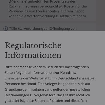
„Merkmale“ aufgeführten Prozentsatz des
Rücknahmepreises berücksichtigt. Kosten für die
Verwahrung von Fondsanteilen in Ihrem Depot
können die Wertentwicklung zusätzlich mindern.
**Die EU-Verordnung zur Offenlegung von
Nachhaltigkeitsinformationen (Sustainable
Finance Disclosure Regulation, SFDR) ist ein
Regulatorische
Regelwerk der EU, das darauf abzielt, das
Nachhaltigkeitsprofil von Fonds transparent,
Informationen
besser vergleichbar und für Endinvestoren besser
verständlich zu machen.
Artikel 6: Das Fondsmanagementteam
Bitte nehmen Sie vor dem Besuch der nachfolgenden
berücksichtigt bei der Anlageentscheidung keine
Seiten folgende Informationen zur Kenntnis:
Nachhaltigkeitsrisiken oder nachteiligen
Auswirkungen von Anlageentscheidungen auf
Diese Seite der Website ist für in Deutschland ansässige
Nachhaltigkeitsfaktoren.
Personen bestimmt. Der Anleger ist gehalten, sich auf
Artikel 8: Das Fondsmanagementteam adressiert
Grundlage der in seinem Land geltenden gesetzlichen
Nachhaltigkeitsrisiken, indem es ESG-Kriterien
Bestimmungen zu vergewissern, dass es ihm rechtlich
(Umwelt und/oder Soziales und/oder Governance)
gestattet ist, diese Seiten aufzurufen und die auf der
in den Anlageentscheidungsprozess einbezieht.