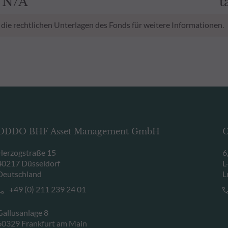
N/A
t
 die rechtlichen Unterlagen des Fonds für weitere Informationen.
ODDO BHF Asset Management GmbH
O
Herzogstraße 15
6
40217 Düsseldorf
L
Deutschland
L
+49 (0) 211 239 24 01
Gallusanlage 8
60329 Frankfurt am Main