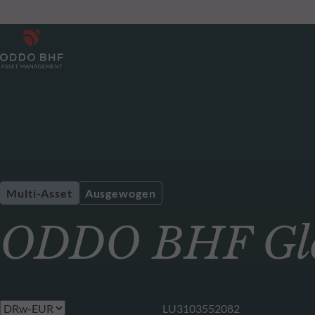
Multi-Asset
Ausgewogen
ODDO BHF Glo
LU3103552082