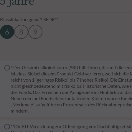
5 jahre
Klassifikation gemäß SFDR**
6
8
9
* Der Gesamtrisikoindikator (SRI) hilft Ihnen, das mit dies
ist, dass Sie bei diesem Produkt Geld verlieren, weil sich di
reicht von 1 (geringes Risiko) bis 7 (hohes Risiko). Die Eins
nicht gleichbedeutend mit risikolos. Historische Daten, wie 
des Fonds. Das Erreichen der Anlageziele im Hinblick auf das
Neben den auf Fondsebene anfallenden Kosten wurde für ei
„Merkmale“ aufgeführten Prozentsatz des Rücknahmepreises
mindern.
**Die EU-Verordnung zur Offenlegung von Nachhaltigkeitsinf