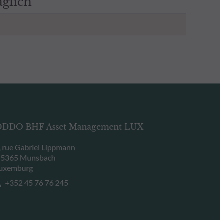
äglich
DDO BHF Asset Management LUX
, rue Gabriel Lippmann
-5365 Munsbach
uxemburg
+352 45 76 76 245