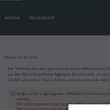
Zeichnen
Monatsbericht
PRÄSENTATION
Der Teilfonds wird aktiv gemessen an einem Referenzindex 
aus dem Bloomberg Global Aggregate Bond besteht, um die Wer
OGAW und andere OGA in Aktien und festverzinsliche Wertpa
Aufgrund der ungenügenden offiziellen historischen Dat
werden.
Der untenstehende Fonds birgt das Risiko eines Kapital
Wir erinnern daran, dass die Wertentwicklung in der Ve