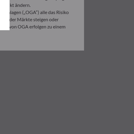
itpunkt ändern.
 Anlagen („OGA“) alle das Risiko
ation der Märkte steigen oder
ahmen von OGA erfolgen zu einem
. Er ist verpflichtet, das
zusehen, um sich über die Risiken,
ner Anlage, die auf der
 Anleger in jedem Fall seine
ndenen Risiken zu begegnen.
ng der vorliegenden
er in der Ausführungsanzeige und
on eines jeden Anlegers abhängig.
n sind auf Anfrage erhältlich.
tlichen Verzögerung auch