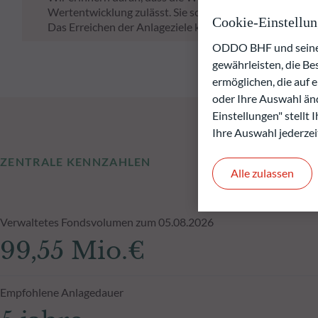
Wertentwicklung zulässt. Sie schwankt im Laufe der Zeit
Cookie-Einstellu
Das Erreichen der Anlageziele kann nicht garantiert wer
ODDO BHF und seine P
gewährleisten, die B
ermöglichen, die auf 
oder Ihre Auswahl änd
Einstellungen" stellt
Ihre Auswahl jederzei
ZENTRALE KENNZAHLEN
Alle zulassen
Verwaltetes Fondsvolumen zum 05.08.2026
99,55 Mio.€
Empfohlene Anlagedauer