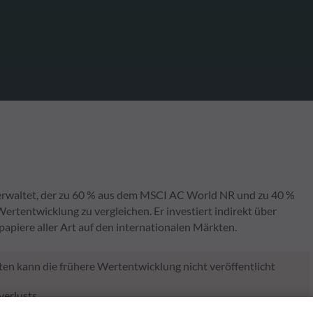
verwaltet, der zu 60 % aus dem MSCI AC World NR und zu 40 %
tentwicklung zu vergleichen. Er investiert indirekt über
piere aller Art auf den internationalen Märkten.
en kann die frühere Wertentwicklung nicht veröffentlicht
verlusts.
rgangenheit keine Rückschlüsse auf die künftige