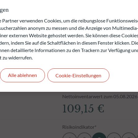
.
ngen
den.
artner verwenden Cookies, um die reibungslose Funktionsweise
esucherzahlen anonym zu messen und die Anzeige von Multimedia-
einer externen Website gehostet werden. Sie können diese Cookie
ern, indem Sie auf die Schaltflächen in diesem Fenster klicken. Di
 Ihnen detaillierte Informationen zu den Trackern zur Verfügung un
t zu widerrufen.
Alle ablehnen
Cookie-Einstellungen
Nettoinventarwert zum 05.08.2026
109,15 €
Risikoindikator*