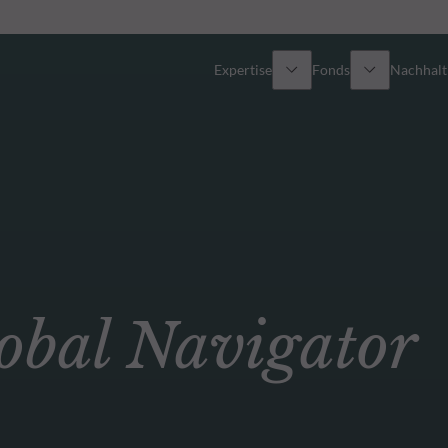
Expertise
Fonds
Nachhalti
Alle Fonds
Überblick
Fondsauswahl
Aktien
Partner-Publikumsfonds
Renten
bal Navigator
Wie kann ich Fonds zeichnen?
Multi-Asset
Aktive ETFs
Private Assets