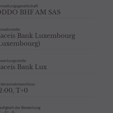
 Eine Wertentwicklung in der
rwaltungsgesellschaft
n, und es wird keine -
ODDO BHF AM SAS
klung gegeben.
rwahrstelle
aceis Bank Luxembourg
Luxembourg)
wertungsstelle
aceis Bank Lux
derannahmeschluss
2:00, T+0
ufigkeit der Bewertung