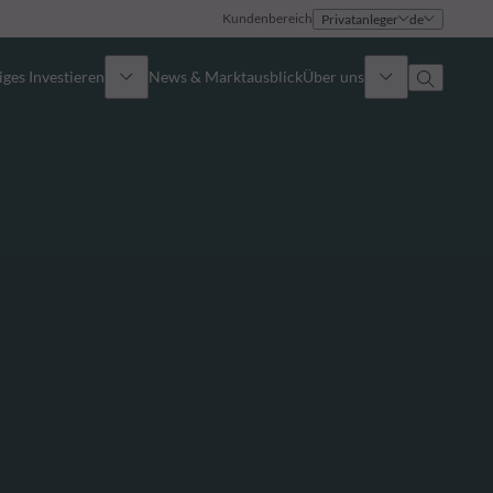
Kundenbereich
Privatanleger
de
ges Investieren
News & Marktausblick
Über uns
Überblick
Identität
Ansatz
Führungsteam
Publikationen
Vertriebsteam
Standorte
Kontakt