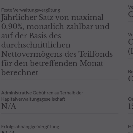
 ODDO BHF AM GmbH in Deutschland aufgelegten Publikumsfonds.
Ve
oder Garantie für die zukünftige Wertentwicklung angesehen werde
Feste Verwaltungsvergütung
- Zusicherung oder Gewährleistung einer zukünftigen Wertentwic
Jährlicher Satz von maximal
0,90%, monatlich zahlbar und
auf der Basis des
Ve
C
durchschnittlichen
(
Nettovermögens des Teilfonds
für den betreffenden Monat
berechnet
Be
C
Administrative Gebühren außerhalb der
Kapitalverwaltungsgesellschaft
Or
N/A
1
Erfolgsabhängige Vergütung
Hä