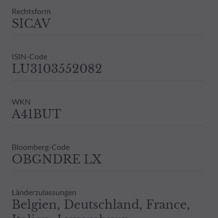
Bestandsinformationen zu allen von
Rechtsform
Vergangenheit darf nicht als Hinweis 
SICAV
ausdrückliche oder stillschweigende 
ISIN-Code
LU3103552082
WKN
A41BUT
Bloomberg-Code
OBGNDRE LX
Länderzulassungen
Belgien, Deutschland, France,