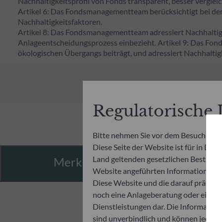
Nachhaltigkeitsprofil von Fonds transparent, besser verglei
Artikel 6: Das Fondsmanagementteam berücksichtigt bei de
Nachhaltigkeitsfaktoren.
Artikel 8: Das Fondsmanagementteam adressiert Nachhaltigk
Anlageentscheidungsprozess einbezieht. Artikel 9: Das Fon
ökologischen Übergangs beiträgt, und adressiert Nachhaltig
Regulatorische
Bitte nehmen Sie vor dem Besuch der 
Diese Seite der Website ist für in Deu
Land geltenden gesetzlichen Bestimmung
Merkmale
Website angeführten Informationen u
Diese Website und die darauf präsent
noch eine Anlageberatung oder eine 
Dienstleistungen dar. Die Informatio
sind unverbindlich und können jeder