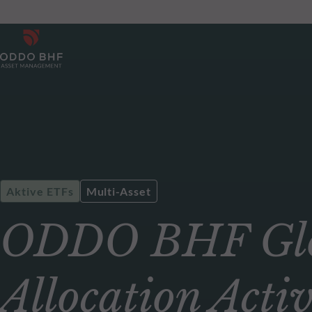
Aktive ETFs
Multi-Asset
ODDO BHF Glo
Allocation Act