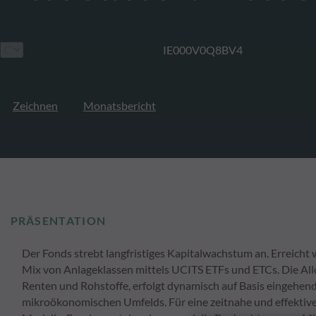
IE000V0Q8BV4
Zeichnen
Monatsbericht
PRÄSENTATION
Der Fonds strebt langfristiges Kapitalwachstum an. Erreicht 
Mix von Anlageklassen mittels UCITS ETFs und ETCs. Die Allok
Renten und Rohstoffe, erfolgt dynamisch auf Basis eingehe
mikroökonomischen Umfelds. Für eine zeitnahe und effektive 