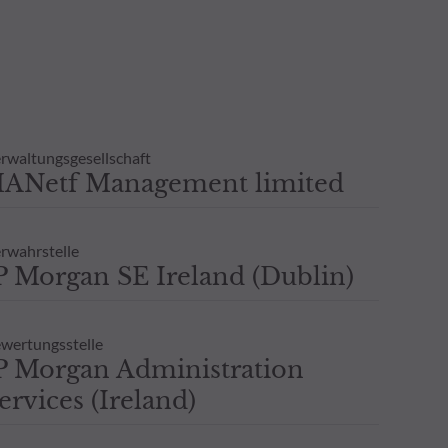
n sind auf Anfrage erhältlich.
tlichen Verzögerung auch
 Eine Wertentwicklung in der
n, und es wird keine -
klung gegeben.
rwaltungsgesellschaft
ANetf Management limited
rwahrstelle
P Morgan SE Ireland (Dublin)
wertungsstelle
P Morgan Administration
ervices (Ireland)