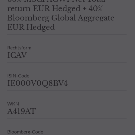
Daher wird empfohlen, sich vor einer 
return EUR Hedged + 40%
Dies beinhaltet bei Vorliegen eines 
Bloomberg Global Aggregate
Bestandsinformationen zu allen von
Vergangenheit darf nicht als Hinweis 
EUR Hedged
ausdrückliche oder stillschweigende 
Rechtsform
ICAV
ISIN-Code
IE000V0Q8BV4
WKN
A419AT
Bloomberg-Code