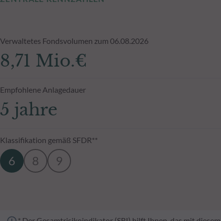
Verwaltetes Fondsvolumen zum 06.08.2026
8,71 Mio.€
Empfohlene Anlagedauer
5 jahre
Klassifikation gemäß SFDR**
6
8
9
* Der Gesamtrisikoindikator (SRI) hilft Ihnen, das mit dies