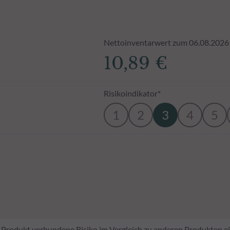
Nettoinventarwert zum 06.08.2026
10,89 €
Risikoindikator*
1
2
3
4
5
em Produkt verbundene Risiko im Vergleich zu anderen Produkten ei