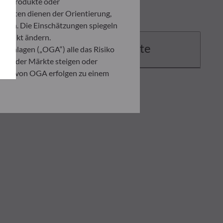
ten Produkte oder
umenten dienen der Orientierung,
den. Die Einschätzungen spiegeln
itpunkt ändern.
Dokumente
 Anlagen („OGA“) alle das Risiko
ation der Märkte steigen oder
ahmen von OGA erfolgen zu einem
. Er ist verpflichtet, das
zusehen, um sich über die Risiken,
ner Anlage, die auf der
 Anleger in jedem Fall seine
ndenen Risiken zu begegnen.
ng der vorliegenden
er in der Ausführungsanzeige und
on eines jeden Anlegers abhängig.