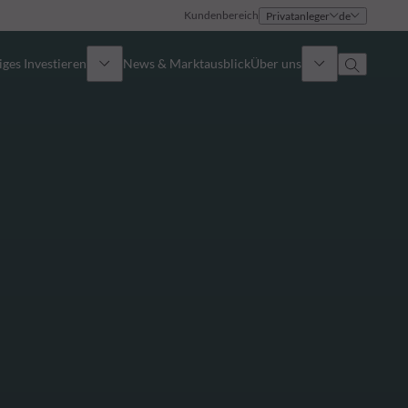
Kundenbereich
Privatanleger
de
ges Investieren
News & Marktausblick
Über uns
Überblick
Identität
Ansatz
Führungsteam
Publikationen
Vertriebsteam
Standorte
Kontakt