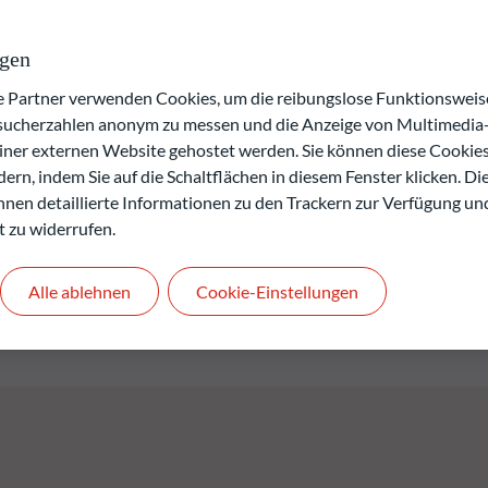
lflüssen. Die in Bezug auf Sektor und Anlagestil neutrale
klen. Eine stringente Due-Diligence-Prüfung aller zugrunde
sslichkeit sicher. Diese flexible, diversifizierte ETF-Lösung
ngen
elle Anleger, die eine kostengünstige Möglichkeit für ein
artner verwenden Cookies, um die reibungslose Funktionsweise
esucherzahlen anonym zu messen und die Anzeige von Multimedia-
einer externen Website gehostet werden. Sie können diese Cookie
en kann die frühere Wertentwicklung nicht veröffentlicht
ern, indem Sie auf die Schaltflächen in diesem Fenster klicken. Di
 Ihnen detaillierte Informationen zu den Trackern zur Verfügung un
verlusts.
t zu widerrufen.
rgangenheit keine Rückschlüsse auf die künftige
.
den.
Alle ablehnen
Cookie-Einstellungen