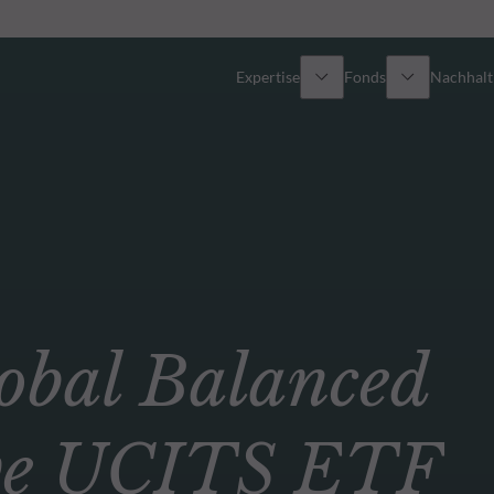
Expertise
Fonds
Nachhalti
Alle Fonds
Überblick
Fondsauswahl
Aktien
Partner-Publikumsfonds
Renten
bal Balanced
Wie kann ich Fonds zeichnen?
Multi-Asset
Aktive ETFs
ive UCITS ETF
Private Assets