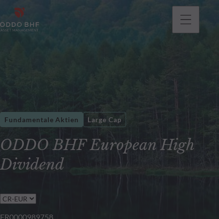
gehen
Fundamentale Aktien
Large Cap
ODDO BHF European High
Dividend
FR0000989758