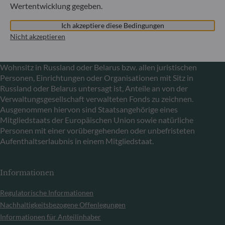
In Übereinstimmung mit den von der Europäischen Union
Wertentwicklung gegeben.
im Zusammenhang mit der Ukraine-Krise verhängten
Sanktionen informieren wir Sie darüber, dass es gemäß den
Ich akzeptiere diese Bedingungen
Bestimmungen der Verordnungen (EU) Nr. 833/2014 und
Nicht akzeptieren
(EU) Nr. 398/2022 allen russischen und belarussischen
Staatsangehörigen sowie allen natürlichen Personen mit
Wohnsitz in Russland oder Belarus bzw. allen juristischen
Personen, Einrichtungen oder Organisationen mit Sitz in
Russland oder Belarus untersagt ist, Anteile an von der
Verwaltungsgesellschaft verwalteten Fonds zu zeichnen.
Ausgenommen hiervon sind Staatsangehörige eines
Mitgliedstaats der Europäischen Union sowie natürliche
Personen mit einer vorübergehenden oder unbefristeten
Aufenthaltserlaubnis in einem Mitgliedstaat.
Informationen
Regulatorische Informationen
Nachhaltigkeitsbezogene Offenlegungen
Informationen für Anteilinhaber