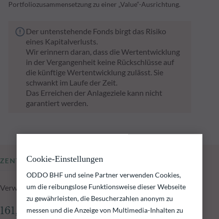
Portfoliozusammensetzung zu einer „Value“-Ausrichtung.
Der untenstehende Fonds birgt das Risiko
eines Kapitalverlusts.
Wir erinnern daran, dass die Wertentwicklung
in der Vergangenheit keine Rückschlüsse auf
die künftige Wertentwicklung zulässt. Sie
schwankt im Laufe der Zeit.
Das Erreichen der Anlageziele kann nicht
garantiert werden.
Cookie-Einstellungen
ZENTRALE KENNZAHLEN
ODDO BHF und seine Partner verwenden Cookies,
um die reibungslose Funktionsweise dieser Webseite
Verwaltetes Fondsvolumen zum 05.08.2026
zu gewährleisten, die Besucherzahlen anonym zu
161,41 Mio.€
messen und die Anzeige von Multimedia-Inhalten zu