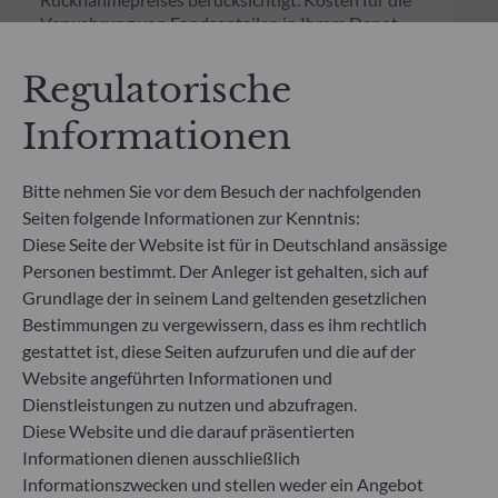
Verwahrung von Fondsanteilen in Ihrem Depot
können die Wertentwicklung zusätzlich mindern.
Regulatorische
**Die EU-Verordnung zur Offenlegung von
Informationen
Nachhaltigkeitsinformationen (Sustainable
Finance Disclosure Regulation, SFDR) ist ein
Regelwerk der EU, das darauf abzielt, das
Bitte nehmen Sie vor dem Besuch der nachfolgenden
Nachhaltigkeitsprofil von Fonds transparent,
Seiten folgende Informationen zur Kenntnis:
besser vergleichbar und für Endinvestoren besser
Diese Seite der Website ist für in Deutschland ansässige
verständlich zu machen.
Artikel 6: Das Fondsmanagementteam
Personen bestimmt. Der Anleger ist gehalten, sich auf
berücksichtigt bei der Anlageentscheidung keine
Grundlage der in seinem Land geltenden gesetzlichen
Nachhaltigkeitsrisiken oder nachteiligen
Bestimmungen zu vergewissern, dass es ihm rechtlich
Auswirkungen von Anlageentscheidungen auf
gestattet ist, diese Seiten aufzurufen und die auf der
Nachhaltigkeitsfaktoren.
Website angeführten Informationen und
Artikel 8: Das Fondsmanagementteam adressiert
Dienstleistungen zu nutzen und abzufragen.
Nachhaltigkeitsrisiken, indem es ESG-Kriterien
Diese Website und die darauf präsentierten
(Umwelt und/oder Soziales und/oder Governance)
in den Anlageentscheidungsprozess einbezieht.
Informationen dienen ausschließlich
Artikel 9: Das Fondsmanagementteam verfolgt ein
Informationszwecken und stellen weder ein Angebot