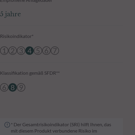
5 jahre
Risikoindikator*
1
2
3
4
5
6
7
Klassifikation gemäß SFDR**
6
8
9
* Der Gesamtrisikoindikator (SRI) hilft Ihnen, das
mit diesem Produkt verbundene Risiko im