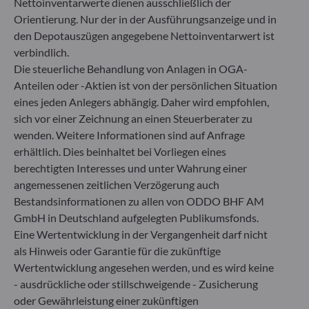
Nettoinventarwerte dienen ausschließlich der
+49 (0) 69 920 50 0
Orientierung. Nur der in der Ausführungsanzeige und in
Von der Bundesanstalt für Finanzdienstleistungsaufsicht
den Depotauszügen angegebene Nettoinventarwert ist
(„BaFin“) zugelassene und beaufsichtigte
Fondsverwaltungsgesellschaft
verbindlich.
Handelsregister : HRB 11971 Amtsgericht Düsseldorf
Die steuerliche Behandlung von Anlagen in OGA-
Anteilen oder -Aktien ist von der persönlichen Situation
eines jeden Anlegers abhängig. Daher wird empfohlen,
ODDO BHF Asset Management LUX
sich vor einer Zeichnung an einen Steuerberater zu
wenden. Weitere Informationen sind auf Anfrage
6, rue Gabriel Lippmann
L-5365 Munsbach
erhältlich. Dies beinhaltet bei Vorliegen eines
Luxemburg
berechtigten Interesses und unter Wahrung einer
angemessenen zeitlichen Verzögerung auch
+352 45 76 76 245
Von der Luxemburger Commission de Surveillance du
Bestandsinformationen zu allen von ODDO BHF AM
Secteur Financier (CSSF) zugelassene
GmbH in Deutschland aufgelegten Publikumsfonds.
Fondsverwaltungsgesellschaft, Handelsregisternummer: B
Eine Wertentwicklung in der Vergangenheit darf nicht
29891
als Hinweis oder Garantie für die zukünftige
Wertentwicklung angesehen werden, und es wird keine
- ausdrückliche oder stillschweigende - Zusicherung
Mitteilung zu EU-Sanktionen gegen Russland
oder Gewährleistung einer zukünftigen