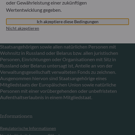
oder Gewährleistung einer zukünftigen
Mitteilung zu EU-Sanktionen gegen Russland
Wertentwicklung gegeben.
In Übereinstimmung mit den von der Europäischen Union
im Zusammenhang mit der Ukraine-Krise verhängten
Ich akzeptiere diese Bedingungen
Sanktionen informieren wir Sie darüber, dass es gemäß den
Nicht akzeptieren
Bestimmungen der Verordnungen (EU) Nr. 833/2014 und
(EU) Nr. 398/2022 allen russischen und belarussischen
Staatsangehörigen sowie allen natürlichen Personen mit
Wohnsitz in Russland oder Belarus bzw. allen juristischen
Personen, Einrichtungen oder Organisationen mit Sitz in
Russland oder Belarus untersagt ist, Anteile an von der
Verwaltungsgesellschaft verwalteten Fonds zu zeichnen.
Ausgenommen hiervon sind Staatsangehörige eines
Mitgliedstaats der Europäischen Union sowie natürliche
Personen mit einer vorübergehenden oder unbefristeten
Aufenthaltserlaubnis in einem Mitgliedstaat.
Informationen
Regulatorische Informationen