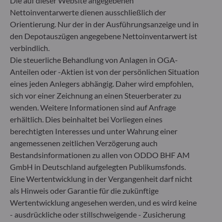
Die auf dieser Website angegebenen
60329 Frankfurt am Main
Deutschland
Nettoinventarwerte dienen ausschließlich der
Orientierung. Nur der in der Ausführungsanzeige und in
+49 (0) 69 920 50 0
den Depotauszügen angegebene Nettoinventarwert ist
Von der Bundesanstalt für Finanzdienstleistungsaufsicht
(„BaFin“) zugelassene und beaufsichtigte
verbindlich.
Fondsverwaltungsgesellschaft
Die steuerliche Behandlung von Anlagen in OGA-
Handelsregister : HRB 11971 Amtsgericht Düsseldorf
Anteilen oder -Aktien ist von der persönlichen Situation
eines jeden Anlegers abhängig. Daher wird empfohlen,
sich vor einer Zeichnung an einen Steuerberater zu
ODDO BHF Asset Management LUX
wenden. Weitere Informationen sind auf Anfrage
6, rue Gabriel Lippmann
erhältlich. Dies beinhaltet bei Vorliegen eines
L-5365 Munsbach
berechtigten Interesses und unter Wahrung einer
Luxemburg
angemessenen zeitlichen Verzögerung auch
+352 45 76 76 245
Bestandsinformationen zu allen von ODDO BHF AM
Von der Luxemburger Commission de Surveillance du
GmbH in Deutschland aufgelegten Publikumsfonds.
Secteur Financier (CSSF) zugelassene
Eine Wertentwicklung in der Vergangenheit darf nicht
Fondsverwaltungsgesellschaft, Handelsregisternummer: B
als Hinweis oder Garantie für die zukünftige
29891
Wertentwicklung angesehen werden, und es wird keine
- ausdrückliche oder stillschweigende - Zusicherung