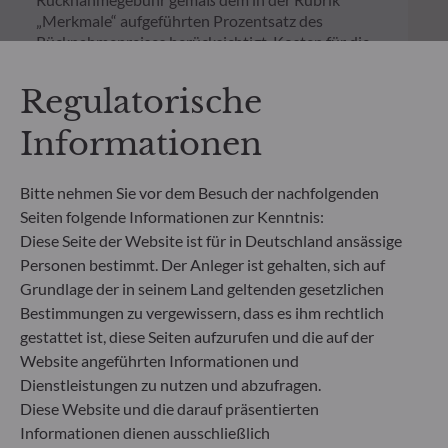
„Merkmale“ aufgeführten Prozentsatz des
Rücknahmepreises berücksichtigt. Kosten für die
Verwahrung von Fondsanteilen in Ihrem Depot
können die Wertentwicklung zusätzlich mindern.
Regulatorische
Informationen
**Die EU-Verordnung zur Offenlegung von
Nachhaltigkeitsinformationen (Sustainable
Finance Disclosure Regulation, SFDR) ist ein
Bitte nehmen Sie vor dem Besuch der nachfolgenden
Regelwerk der EU, das darauf abzielt, das
Seiten folgende Informationen zur Kenntnis:
Nachhaltigkeitsprofil von Fonds transparent,
Diese Seite der Website ist für in Deutschland ansässige
besser vergleichbar und für Endinvestoren besser
verständlich zu machen.
Personen bestimmt. Der Anleger ist gehalten, sich auf
Artikel 6: Das Fondsmanagementteam
Grundlage der in seinem Land geltenden gesetzlichen
berücksichtigt bei der Anlageentscheidung keine
Bestimmungen zu vergewissern, dass es ihm rechtlich
Nachhaltigkeitsrisiken oder nachteiligen
gestattet ist, diese Seiten aufzurufen und die auf der
Auswirkungen von Anlageentscheidungen auf
Website angeführten Informationen und
Nachhaltigkeitsfaktoren.
Dienstleistungen zu nutzen und abzufragen.
Artikel 8: Das Fondsmanagementteam adressiert
Diese Website und die darauf präsentierten
Nachhaltigkeitsrisiken, indem es ESG-Kriterien
(Umwelt und/oder Soziales und/oder Governance)
Informationen dienen ausschließlich