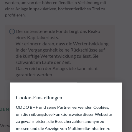
werden, um von der höheren Rendite in Verbindung mit
einer Anlage in spekulativen, hochrentierlichen Titel zu
profitieren.
Der untenstehende Fonds birgt das Risiko
eines Kapitalverlusts.
Wir erinnern daran, dass die Wertentwicklung
in der Vergangenheit keine Rückschlüsse auf
die künftige Wertentwicklung zulässt. Sie
schwankt im Laufe der Zeit.
Das Erreichen der Anlageziele kann nicht
garantiert werden.
Cookie-Einstellungen
ODDO BHF und seine Partner verwenden Cookies,
ZENTRALE KENNZAHLEN
um die reibungslose Funktionsweise dieser Webseite
zu gewährleisten, die Besucherzahlen anonym zu
Verwaltetes Fondsvolumen zum 05.08.2026
messen und die Anzeige von Multimedia-Inhalten zu