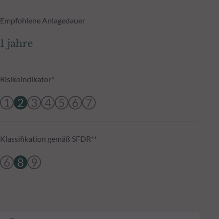
Empfohlene Anlagedauer
1 jahre
Risikoindikator*
1
2
3
4
5
6
7
Klassifikation gemäß SFDR**
6
8
9