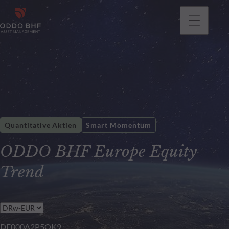
gehen
Quantitative Aktien
Smart Momentum
ODDO BHF Europe Equity
Trend
DE000A2P5QK9