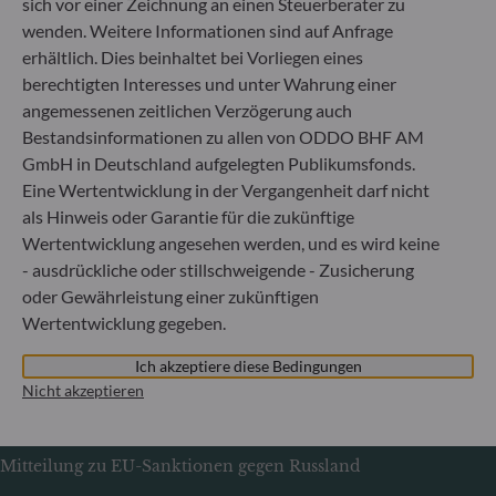
sich vor einer Zeichnung an einen Steuerberater zu
+49 (0) 69 920 50 0
wenden. Weitere Informationen sind auf Anfrage
Von der Bundesanstalt für Finanzdienstleistungsaufsicht
erhältlich. Dies beinhaltet bei Vorliegen eines
(„BaFin“) zugelassene und beaufsichtigte
berechtigten Interesses und unter Wahrung einer
Fondsverwaltungsgesellschaft
angemessenen zeitlichen Verzögerung auch
Handelsregister : HRB 11971 Amtsgericht Düsseldorf
Bestandsinformationen zu allen von ODDO BHF AM
GmbH in Deutschland aufgelegten Publikumsfonds.
ODDO BHF Asset Management LUX
Eine Wertentwicklung in der Vergangenheit darf nicht
als Hinweis oder Garantie für die zukünftige
6, rue Gabriel Lippmann
Wertentwicklung angesehen werden, und es wird keine
L-5365 Munsbach
- ausdrückliche oder stillschweigende - Zusicherung
Luxemburg
oder Gewährleistung einer zukünftigen
+352 45 76 76 245
Wertentwicklung gegeben.
Von der Luxemburger Commission de Surveillance du
Secteur Financier (CSSF) zugelassene
Ich akzeptiere diese Bedingungen
Fondsverwaltungsgesellschaft, Handelsregisternummer: B
Nicht akzeptieren
29891
Mitteilung zu EU-Sanktionen gegen Russland