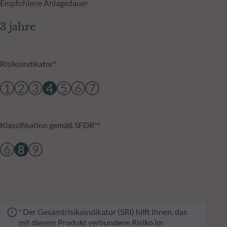
Empfohlene Anlagedauer
3 jahre
Risikoindikator*
1
2
3
4
5
6
7
Klassifikation gemäß SFDR**
6
8
9
* Der Gesamtrisikoindikator (SRI) hilft Ihnen, das
mit diesem Produkt verbundene Risiko im