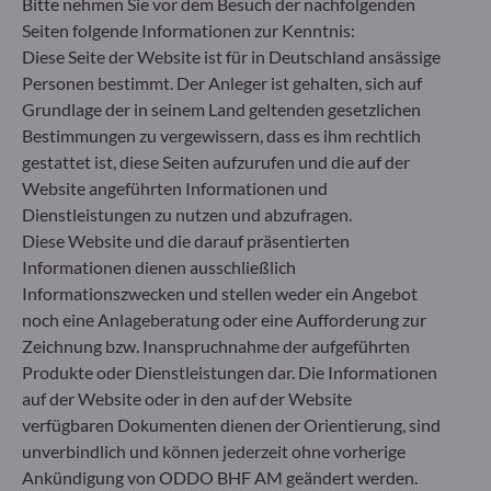
Bitte nehmen Sie vor dem Besuch der nachfolgenden
Rücknahmepreises berücksichtigt. Kosten für die
Verwahrung von Fondsanteilen in Ihrem Depot
Seiten folgende Informationen zur Kenntnis:
können die Wertentwicklung zusätzlich mindern.
Diese Seite der Website ist für in Deutschland ansässige
Personen bestimmt. Der Anleger ist gehalten, sich auf
Grundlage der in seinem Land geltenden gesetzlichen
**Die EU-Verordnung zur Offenlegung von
Nachhaltigkeitsinformationen (Sustainable
Bestimmungen zu vergewissern, dass es ihm rechtlich
Finance Disclosure Regulation, SFDR) ist ein
gestattet ist, diese Seiten aufzurufen und die auf der
Regelwerk der EU, das darauf abzielt, das
Website angeführten Informationen und
Nachhaltigkeitsprofil von Fonds transparent,
Dienstleistungen zu nutzen und abzufragen.
besser vergleichbar und für Endinvestoren besser
Diese Website und die darauf präsentierten
verständlich zu machen.
Informationen dienen ausschließlich
Artikel 6: Das Fondsmanagementteam
Informationszwecken und stellen weder ein Angebot
berücksichtigt bei der Anlageentscheidung keine
Nachhaltigkeitsrisiken oder nachteiligen
noch eine Anlageberatung oder eine Aufforderung zur
Auswirkungen von Anlageentscheidungen auf
Zeichnung bzw. Inanspruchnahme der aufgeführten
Nachhaltigkeitsfaktoren.
Produkte oder Dienstleistungen dar. Die Informationen
Artikel 8: Das Fondsmanagementteam adressiert
auf der Website oder in den auf der Website
Nachhaltigkeitsrisiken, indem es ESG-Kriterien
verfügbaren Dokumenten dienen der Orientierung, sind
(Umwelt und/oder Soziales und/oder Governance)
unverbindlich und können jederzeit ohne vorherige
in den Anlageentscheidungsprozess einbezieht.
Ankündigung von ODDO BHF AM geändert werden.
Artikel 9: Das Fondsmanagementteam verfolgt ein