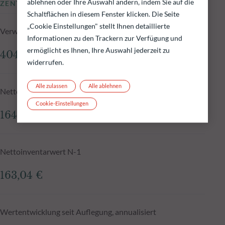
ablehnen oder Ihre Auswahl ändern, indem Sie auf die
ZENTRALE KENNZAHLEN
Schaltflächen in diesem Fenster klicken. Die Seite
„Cookie Einstellungen" stellt Ihnen detaillierte
Verwaltetes Fondsvolumen zum 04.08.2026
Informationen zu den Trackern zur Verfügung und
ermöglicht es Ihnen, Ihre Auswahl jederzeit zu
404,22 Mio.€
widerrufen.
Alle zulassen
Alle ablehnen
Nettoinventarwert zum 04.08.2026
Cookie-Einstellungen
164,64 €
Nettoinventarwert N-1
163,04 €
Wertentwicklung seit Auflegung, annualisiert