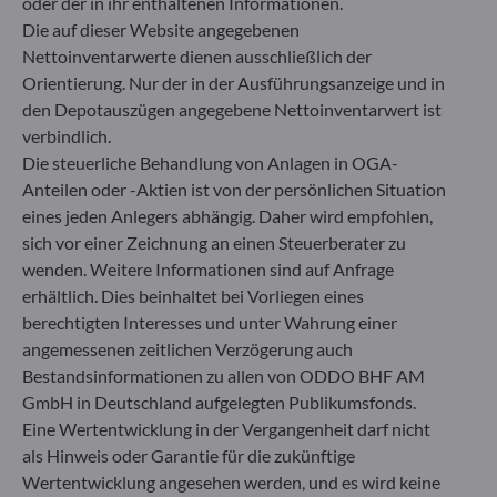
oder der in ihr enthaltenen Informationen.
+49 (0) 69 920 50 0
Die auf dieser Website angegebenen
Von der Bundesanstalt für Finanzdienstleistungsaufsicht
Nettoinventarwerte dienen ausschließlich der
(„BaFin“) zugelassene und beaufsichtigte
Orientierung. Nur der in der Ausführungsanzeige und in
Fondsverwaltungsgesellschaft
Handelsregister : HRB 11971 Amtsgericht Düsseldorf
den Depotauszügen angegebene Nettoinventarwert ist
verbindlich.
Die steuerliche Behandlung von Anlagen in OGA-
ODDO BHF Asset Management LUX
Anteilen oder -Aktien ist von der persönlichen Situation
eines jeden Anlegers abhängig. Daher wird empfohlen,
6, rue Gabriel Lippmann
sich vor einer Zeichnung an einen Steuerberater zu
L-5365 Munsbach
Luxemburg
wenden. Weitere Informationen sind auf Anfrage
erhältlich. Dies beinhaltet bei Vorliegen eines
+352 45 76 76 245
berechtigten Interesses und unter Wahrung einer
Von der Luxemburger Commission de Surveillance du
Secteur Financier (CSSF) zugelassene
angemessenen zeitlichen Verzögerung auch
Fondsverwaltungsgesellschaft, Handelsregisternummer: B
Bestandsinformationen zu allen von ODDO BHF AM
29891
GmbH in Deutschland aufgelegten Publikumsfonds.
Eine Wertentwicklung in der Vergangenheit darf nicht
als Hinweis oder Garantie für die zukünftige
Mitteilung zu EU-Sanktionen gegen Russland
Wertentwicklung angesehen werden, und es wird keine