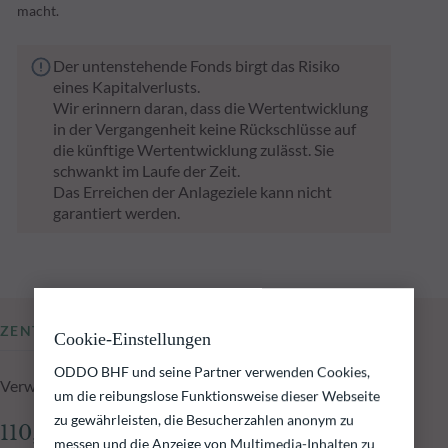
macht.
Der untenstehende Fonds birgt das Risiko
eines Kapitalverlusts.
Wir erinnern daran, dass die Wertentwicklung
in der Vergangenheit keine Rückschlüsse auf
die künftige Wertentwicklung zulässt. Sie
schwankt im Laufe der Zeit.
Das Erreichen der Anlageziele kann nicht
garantiert werden.
ZENTRALE KENNZAHLEN
Cookie-Einstellungen
ODDO BHF und seine Partner verwenden Cookies,
Verwaltetes Fondsvolumen zum 05.08.2026
um die reibungslose Funktionsweise dieser Webseite
zu gewährleisten, die Besucherzahlen anonym zu
110,89 Mio.€
messen und die Anzeige von Multimedia-Inhalten zu