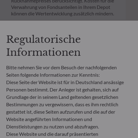
Rücknahmepreises berücksichtigt. Kosten für die
Verwahrung von Fondsanteilen in Ihrem Depot
können die Wertentwicklung zusätzlich mindern.
**Die EU-Verordnung zur Offenlegung von
Regulatorische
Nachhaltigkeitsinformationen (Sustainable
Finance Disclosure Regulation, SFDR) ist ein
Informationen
Regelwerk der EU, das darauf abzielt, das
Nachhaltigkeitsprofil von Fonds transparent,
besser vergleichbar und für Endinvestoren besser
Bitte nehmen Sie vor dem Besuch der nachfolgenden
verständlich zu machen.
Seiten folgende Informationen zur Kenntnis:
Artikel 6: Das Fondsmanagementteam
berücksichtigt bei der Anlageentscheidung keine
Diese Seite der Website ist für in Deutschland ansässige
Nachhaltigkeitsrisiken oder nachteiligen
Personen bestimmt. Der Anleger ist gehalten, sich auf
Auswirkungen von Anlageentscheidungen auf
Grundlage der in seinem Land geltenden gesetzlichen
Nachhaltigkeitsfaktoren.
Bestimmungen zu vergewissern, dass es ihm rechtlich
Artikel 8: Das Fondsmanagementteam adressiert
gestattet ist, diese Seiten aufzurufen und die auf der
Nachhaltigkeitsrisiken, indem es ESG-Kriterien
Website angeführten Informationen und
(Umwelt und/oder Soziales und/oder Governance)
Dienstleistungen zu nutzen und abzufragen.
in den Anlageentscheidungsprozess einbezieht.
Artikel 9: Das Fondsmanagementteam verfolgt ein
Diese Website und die darauf präsentierten