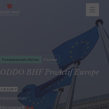
gehen
Fundamentale Aktien
Flexibel
ODDO BHF ProActif Europe
FR0010109165
Morningstar®