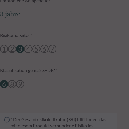
Empfohlene Anlagedauer
3 jahre
Risikoindikator*
1
2
3
4
5
6
7
Klassifikation gemäß SFDR**
6
8
9
* Der Gesamtrisikoindikator (SRI) hilft Ihnen, das
mit diesem Produkt verbundene Risiko im