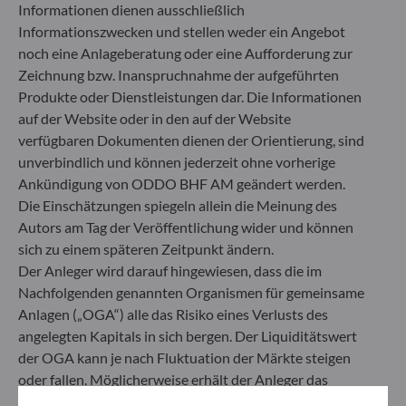
striktes nachhaltiges Anlageziel, das wesentlich zu
Informationen dienen ausschließlich
den Herausforderungen des ökologischen
Informationszwecken und stellen weder ein Angebot
Übergangs beiträgt, und adressiert
noch eine Anlageberatung oder eine Aufforderung zur
Nachhaltigkeitsrisiken durch Ratings, die vom
Zeichnung bzw. Inanspruchnahme der aufgeführten
externen ESG-Datenanbieter der
Produkte oder Dienstleistungen dar. Die Informationen
Verwaltungsgesellschaft bereitgestellt werden.
auf der Website oder in den auf der Website
verfügbaren Dokumenten dienen der Orientierung, sind
unverbindlich und können jederzeit ohne vorherige
Ankündigung von ODDO BHF AM geändert werden.
Die Einschätzungen spiegeln allein die Meinung des
Autors am Tag der Veröffentlichung wider und können
sich zu einem späteren Zeitpunkt ändern.
Der Anleger wird darauf hingewiesen, dass die im
Nachfolgenden genannten Organismen für gemeinsame
Anlagen („OGA“) alle das Risiko eines Verlusts des
angelegten Kapitals in sich bergen. Der Liquiditätswert
der OGA kann je nach Fluktuation der Märkte steigen
oder fallen. Möglicherweise erhält der Anleger das
ODDO BHF Asset Management SAS*
angelegte Kapital nicht zurück. Zeichnungen und