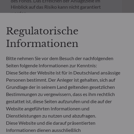
des Fonds. Das Erreichen der Anlageziele im
Hinblick auf das Risiko kann nicht garantiert
werden.
Neben den auf Fondsebene anfallenden Kosten
wurde für einen Anlagebetrag von 1.000 Euro ein
Regulatorische
einmaliger Ausgabeaufschlag bzw.
Rücknahmegebühr gemäß dem in der Rubrik
Informationen
„Merkmale“ aufgeführten Prozentsatz des
Rücknahmepreises berücksichtigt. Kosten für die
Verwahrung von Fondsanteilen in Ihrem Depot
Bitte nehmen Sie vor dem Besuch der nachfolgenden
können die Wertentwicklung zusätzlich mindern.
Seiten folgende Informationen zur Kenntnis:
Diese Seite der Website ist für in Deutschland ansässige
**Die EU-Verordnung zur Offenlegung von
Personen bestimmt. Der Anleger ist gehalten, sich auf
Nachhaltigkeitsinformationen (Sustainable
Grundlage der in seinem Land geltenden gesetzlichen
Finance Disclosure Regulation, SFDR) ist ein
Bestimmungen zu vergewissern, dass es ihm rechtlich
Regelwerk der EU, das darauf abzielt, das
gestattet ist, diese Seiten aufzurufen und die auf der
Nachhaltigkeitsprofil von Fonds transparent,
Website angeführten Informationen und
besser vergleichbar und für Endinvestoren besser
Dienstleistungen zu nutzen und abzufragen.
verständlich zu machen.
Diese Website und die darauf präsentierten
Artikel 6: Das Fondsmanagementteam
berücksichtigt bei der Anlageentscheidung keine
Informationen dienen ausschließlich