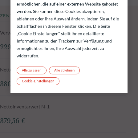
ermöglichen, die auf einer externen Website gehostet
werden. Sie können diese Cookies akzeptieren,
ZENTRALE KENNZAHLEN
ablehnen oder Ihre Auswahl ändern, indem Sie auf die
Schaltflächen in diesem Fenster klicken. Die Seite
Verwaltetes Fondsvolumen zum 05.08.2026
„Cookie Einstellungen" stellt Ihnen detaillierte
Informationen zu den Trackern zur Verfügung und
229,36 Mio.€
ermöglicht es Ihnen, Ihre Auswahl jederzeit zu
widerrufen.
Nettoinventarwert zum 05.08.2026
Alle zulassen
Alle ablehnen
Cookie-Einstellungen
380,70 €
Nettoinventarwert N-1
379,56 €