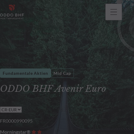
gehen
Fundamentale Aktien
Mid Cap
ODDO BHF Avenir Euro
FR0000990095
Morningstar®