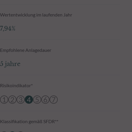
Wertentwicklung im laufenden Jahr
7,94%
Empfohlene Anlagedauer
5 jahre
Risikoindikator*
1
2
3
4
5
6
7
Klassifikation gemäß SFDR**