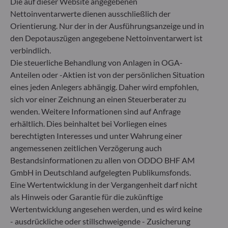
Die auf dieser Website angegebenen
40217 Düsseldorf
Nettoinventarwerte dienen ausschließlich der
Deutschland
Orientierung. Nur der in der Ausführungsanzeige und in
+49 (0) 211 239 24 01
den Depotauszügen angegebene Nettoinventarwert ist
verbindlich.
Gallusanlage 8
Die steuerliche Behandlung von Anlagen in OGA-
60329 Frankfurt am Main
Anteilen oder -Aktien ist von der persönlichen Situation
Deutschland
eines jeden Anlegers abhängig. Daher wird empfohlen,
+49 (0) 69 920 50 0
sich vor einer Zeichnung an einen Steuerberater zu
Von der Bundesanstalt für Finanzdienstleistungsaufsicht
wenden. Weitere Informationen sind auf Anfrage
(„BaFin“) zugelassene und beaufsichtigte
erhältlich. Dies beinhaltet bei Vorliegen eines
Fondsverwaltungsgesellschaft
Handelsregister : HRB 11971 Amtsgericht Düsseldorf
berechtigten Interesses und unter Wahrung einer
angemessenen zeitlichen Verzögerung auch
Bestandsinformationen zu allen von ODDO BHF AM
ODDO BHF Asset Management LUX
GmbH in Deutschland aufgelegten Publikumsfonds.
Eine Wertentwicklung in der Vergangenheit darf nicht
6, rue Gabriel Lippmann
als Hinweis oder Garantie für die zukünftige
L-5365 Munsbach
Luxemburg
Wertentwicklung angesehen werden, und es wird keine
- ausdrückliche oder stillschweigende - Zusicherung
+352 45 76 76 245