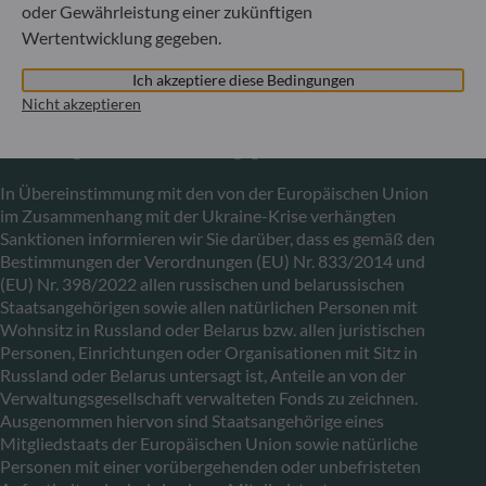
oder Gewährleistung einer zukünftigen
Von der Luxemburger Commission de Surveillance du
Secteur Financier (CSSF) zugelassene
Wertentwicklung gegeben.
Fondsverwaltungsgesellschaft, Handelsregisternummer: B
Ich akzeptiere diese Bedingungen
29891
Nicht akzeptieren
Mitteilung zu EU-Sanktionen gegen Russland
In Übereinstimmung mit den von der Europäischen Union
im Zusammenhang mit der Ukraine-Krise verhängten
Sanktionen informieren wir Sie darüber, dass es gemäß den
Bestimmungen der Verordnungen (EU) Nr. 833/2014 und
(EU) Nr. 398/2022 allen russischen und belarussischen
Staatsangehörigen sowie allen natürlichen Personen mit
Wohnsitz in Russland oder Belarus bzw. allen juristischen
Personen, Einrichtungen oder Organisationen mit Sitz in
Russland oder Belarus untersagt ist, Anteile an von der
Verwaltungsgesellschaft verwalteten Fonds zu zeichnen.
Ausgenommen hiervon sind Staatsangehörige eines
Mitgliedstaats der Europäischen Union sowie natürliche
Personen mit einer vorübergehenden oder unbefristeten