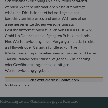
sich vor einer Zeichnung an einen Steuerberater zu
+49 (0) 69 920 50 0
wenden. Weitere Informationen sind auf Anfrage
Von der Bundesanstalt für Finanzdienstleistungsaufsicht
erhältlich. Dies beinhaltet bei Vorliegen eines
(„BaFin“) zugelassene und beaufsichtigte
berechtigten Interesses und unter Wahrung einer
Fondsverwaltungsgesellschaft
angemessenen zeitlichen Verzögerung auch
Handelsregister : HRB 11971 Amtsgericht Düsseldorf
Bestandsinformationen zu allen von ODDO BHF AM
GmbH in Deutschland aufgelegten Publikumsfonds.
ODDO BHF Asset Management LUX
Eine Wertentwicklung in der Vergangenheit darf nicht
als Hinweis oder Garantie für die zukünftige
6, rue Gabriel Lippmann
Wertentwicklung angesehen werden, und es wird keine
L-5365 Munsbach
- ausdrückliche oder stillschweigende - Zusicherung
Luxemburg
oder Gewährleistung einer zukünftigen
+352 45 76 76 245
Wertentwicklung gegeben.
Von der Luxemburger Commission de Surveillance du
Secteur Financier (CSSF) zugelassene
Ich akzeptiere diese Bedingungen
Fondsverwaltungsgesellschaft, Handelsregisternummer: B
Nicht akzeptieren
29891
Mitteilung zu EU-Sanktionen gegen Russland