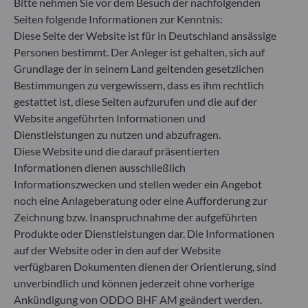
Bitte nehmen Sie vor dem Besuch der nachfolgenden
Rücknahmepreises berücksichtigt. Kosten für die
Verwahrung von Fondsanteilen in Ihrem Depot
Seiten folgende Informationen zur Kenntnis:
können die Wertentwicklung zusätzlich mindern.
Diese Seite der Website ist für in Deutschland ansässige
Personen bestimmt. Der Anleger ist gehalten, sich auf
Grundlage der in seinem Land geltenden gesetzlichen
**Die EU-Verordnung zur Offenlegung von
Nachhaltigkeitsinformationen (Sustainable
Bestimmungen zu vergewissern, dass es ihm rechtlich
Finance Disclosure Regulation, SFDR) ist ein
gestattet ist, diese Seiten aufzurufen und die auf der
Regelwerk der EU, das darauf abzielt, das
Website angeführten Informationen und
Nachhaltigkeitsprofil von Fonds transparent,
Dienstleistungen zu nutzen und abzufragen.
besser vergleichbar und für Endinvestoren besser
Diese Website und die darauf präsentierten
verständlich zu machen.
Informationen dienen ausschließlich
Artikel 6: Das Fondsmanagementteam
Informationszwecken und stellen weder ein Angebot
berücksichtigt bei der Anlageentscheidung keine
Nachhaltigkeitsrisiken oder nachteiligen
noch eine Anlageberatung oder eine Aufforderung zur
Auswirkungen von Anlageentscheidungen auf
Zeichnung bzw. Inanspruchnahme der aufgeführten
Nachhaltigkeitsfaktoren.
Produkte oder Dienstleistungen dar. Die Informationen
Artikel 8: Das Fondsmanagementteam adressiert
auf der Website oder in den auf der Website
Nachhaltigkeitsrisiken, indem es ESG-Kriterien
verfügbaren Dokumenten dienen der Orientierung, sind
(Umwelt und/oder Soziales und/oder Governance)
unverbindlich und können jederzeit ohne vorherige
in den Anlageentscheidungsprozess einbezieht.
Ankündigung von ODDO BHF AM geändert werden.
Artikel 9: Das Fondsmanagementteam verfolgt ein