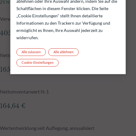
ablehnen oder Ihre Auswahl ändern, indem Sie auf die
ZENTRALE KENNZAHLEN
Schaltflächen in diesem Fenster klicken. Die Seite
„Cookie Einstellungen" stellt Ihnen detaillierte
Verwaltetes Fondsvolumen zum 05.08.2026
Informationen zu den Trackern zur Verfügung und
ermöglicht es Ihnen, Ihre Auswahl jederzeit zu
405,30 Mio.€
widerrufen.
Alle zulassen
Alle ablehnen
Nettoinventarwert zum 05.08.2026
Cookie-Einstellungen
165,09 €
Nettoinventarwert N-1
164,64 €
Wertentwicklung seit Auflegung, annualisiert