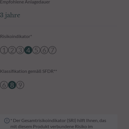
Empfohlene Anlagedauer
3 jahre
Risikoindikator*
1
2
3
4
5
6
7
Klassifikation gemäß SFDR**
6
8
9
* Der Gesamtrisikoindikator (SRI) hilft Ihnen, das
mit diesem Produkt verbundene Risiko im