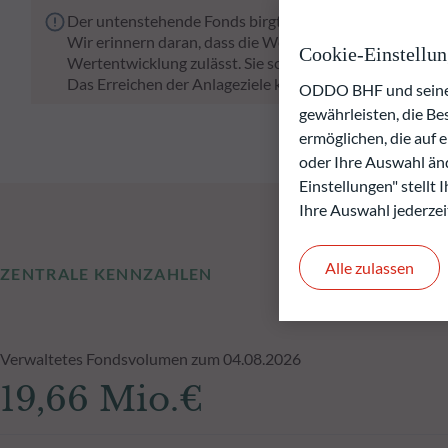
Der untenstehende Fonds birgt das Risiko eines Kapital
Wir erinnern daran, dass die Wertentwicklung in der Ve
Cookie-Einstellu
Wertentwicklung zulässt. Sie schwankt im Laufe der Zeit
Das Erreichen der Anlageziele kann nicht garantiert wer
ODDO BHF und seine P
gewährleisten, die B
ermöglichen, die auf 
oder Ihre Auswahl änd
Einstellungen" stellt
Ihre Auswahl jederzei
Alle zulassen
ZENTRALE KENNZAHLEN
Verwaltetes Fondsvolumen zum 04.08.2026
19,66 Mio.€