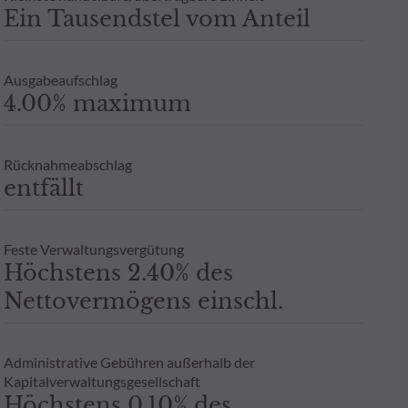
Zeichnung an einen Steuerberater zu wenden. Weitere Informatione
Ein Tausendstel vom Anteil
berechtigten Interesses und unter Wahrung einer angemessenen zei
 ODDO BHF AM GmbH in Deutschland aufgelegten Publikumsfonds.
oder Garantie für die zukünftige Wertentwicklung angesehen werde
Ausgabeaufschlag
- Zusicherung oder Gewährleistung einer zukünftigen Wertentwic
4.00% maximum
Rücknahmeabschlag
entfällt
Feste Verwaltungsvergütung
Höchstens 2.40% des
Nettovermögens einschl.
Administrative Gebühren außerhalb der
Kapitalverwaltungsgesellschaft
Höchstens 0.10% des