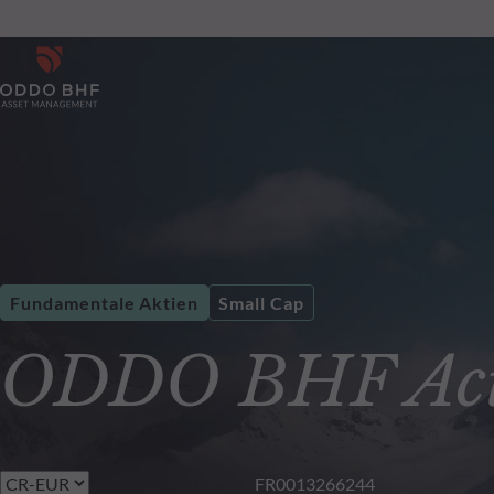
Fundamentale Aktien
Small Cap
ODDO BHF Acti
FR0013266244