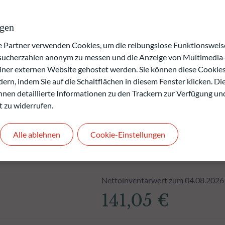
verlusts.
rgangenheit keine Rückschlüsse auf die künftige
ngen
.
den.
artner verwenden Cookies, um die reibungslose Funktionsweise
esucherzahlen anonym zu messen und die Anzeige von Multimedia-
einer externen Website gehostet werden. Sie können diese Cookie
ern, indem Sie auf die Schaltflächen in diesem Fenster klicken. Di
 Ihnen detaillierte Informationen zu den Trackern zur Verfügung un
t zu widerrufen.
Alle ablehnen
Cookie-Einstellungen
Nettoinventarwert zum 04.08.2026
141,05 €