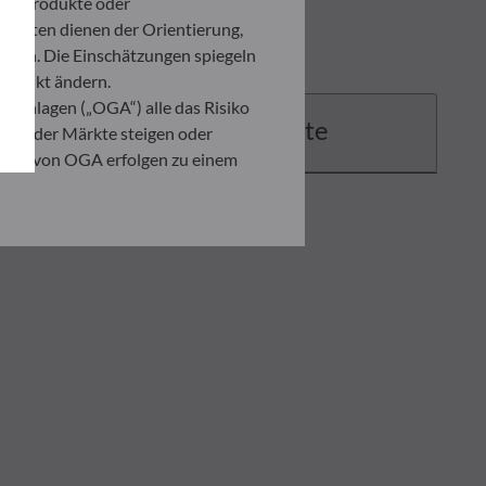
ten Produkte oder
umenten dienen der Orientierung,
den. Die Einschätzungen spiegeln
itpunkt ändern.
 Anlagen („OGA“) alle das Risiko
Dokumente
ation der Märkte steigen oder
ahmen von OGA erfolgen zu einem
. Er ist verpflichtet, das
zusehen, um sich über die Risiken,
ner Anlage, die auf der
 Anleger in jedem Fall seine
ndenen Risiken zu begegnen.
ng der vorliegenden
er in der Ausführungsanzeige und
on eines jeden Anlegers abhängig.