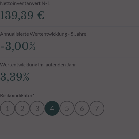
Nettoinventarwert N-1
139,39 €
Annualisierte Wertentwicklung - 5 Jahre
-3,00%
Wertentwicklung im laufenden Jahr
3,39%
Risikoindikator*
1
2
3
4
5
6
7