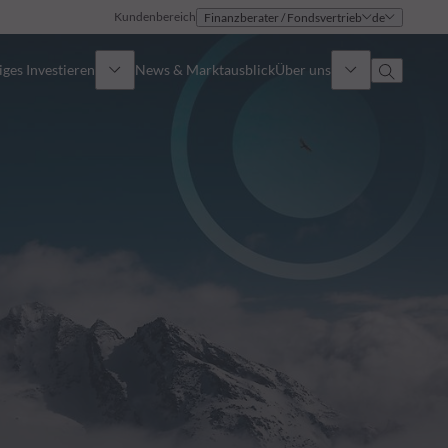
Kundenbereich
Finanzberater / Fondsvertrieb
de
ges Investieren
News & Marktausblick
Über uns
Überblick
Identität
Ansatz
Führungsteam
Publikationen
Vertriebsteam
Standorte
Kontakt