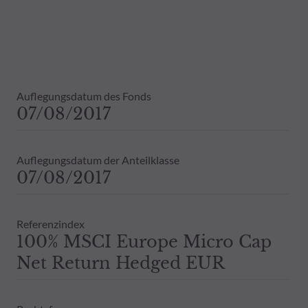
Daher wird empfohlen, sich vor einer 
Dies beinhaltet bei Vorliegen eines 
Bestandsinformationen zu allen von
Vergangenheit darf nicht als Hinweis 
ausdrückliche oder stillschweigende 
Auflegungsdatum des Fonds
07/08/2017
Auflegungsdatum der Anteilklasse
07/08/2017
Referenzindex
100% MSCI Europe Micro Cap
Net Return Hedged EUR