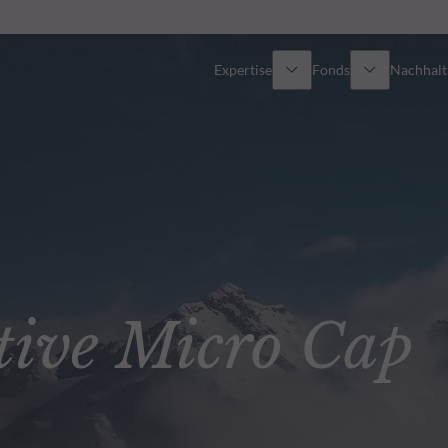
Expertise
Fonds
Nachhalti
Alle Fonds
Überblick
Fondsauswahl
Aktien
Partner-Publikumsfonds
Renten
ve Micro Cap
Wie kann ich Fonds zeichnen?
Multi-Asset
Aktive ETFs
Private Assets