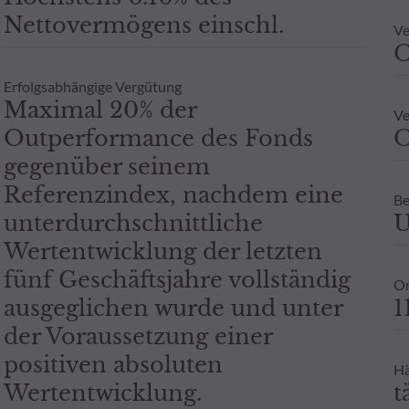
Nettovermögens einschl.
Ve
Erfolgsabhängige Vergütung
Maximal 20% der
Ve
Outperformance des Fonds
O
gegenüber seinem
Referenzindex, nachdem eine
Be
unterdurchschnittliche
U
Wertentwicklung der letzten
fünf Geschäftsjahre vollständig
Or
ausgeglichen wurde und unter
1
der Voraussetzung einer
positiven absoluten
Hä
Wertentwicklung.
t