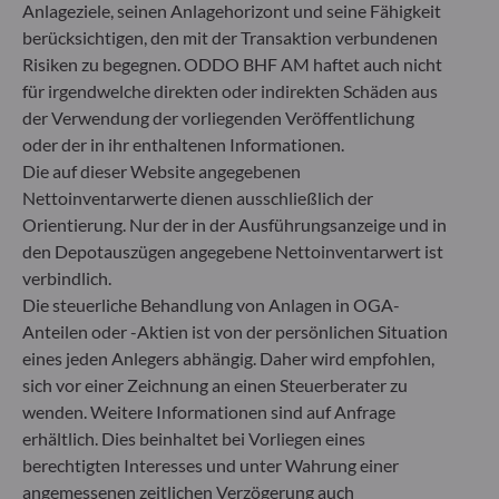
zugelassene Fondsverwaltungsgesellschaft
Anlageziele, seinen Anlagehorizont und seine Fähigkeit
* Rechtlich verantwortlich für die Inhalte der Internetseite
berücksichtigen, den mit der Transaktion verbundenen
Risiken zu begegnen. ODDO BHF AM haftet auch nicht
für irgendwelche direkten oder indirekten Schäden aus
ODDO BHF Asset Management GmbH
der Verwendung der vorliegenden Veröffentlichung
Herzogstraße 15
oder der in ihr enthaltenen Informationen.
40217 Düsseldorf
Die auf dieser Website angegebenen
Deutschland
Nettoinventarwerte dienen ausschließlich der
+49 (0) 211 239 24 01
Orientierung. Nur der in der Ausführungsanzeige und in
den Depotauszügen angegebene Nettoinventarwert ist
Gallusanlage 8
verbindlich.
60329 Frankfurt am Main
Die steuerliche Behandlung von Anlagen in OGA-
Deutschland
Anteilen oder -Aktien ist von der persönlichen Situation
+49 (0) 69 920 50 0
eines jeden Anlegers abhängig. Daher wird empfohlen,
Von der Bundesanstalt für Finanzdienstleistungsaufsicht
sich vor einer Zeichnung an einen Steuerberater zu
(„BaFin“) zugelassene und beaufsichtigte
wenden. Weitere Informationen sind auf Anfrage
Fondsverwaltungsgesellschaft
erhältlich. Dies beinhaltet bei Vorliegen eines
Handelsregister : HRB 11971 Amtsgericht Düsseldorf
berechtigten Interesses und unter Wahrung einer
angemessenen zeitlichen Verzögerung auch