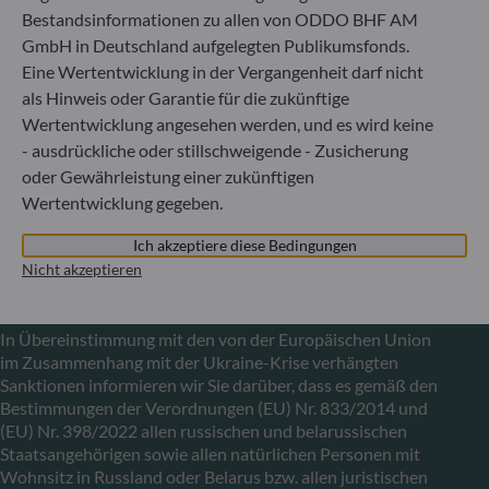
ODDO BHF Asset Management LUX
Bestandsinformationen zu allen von ODDO BHF AM
GmbH in Deutschland aufgelegten Publikumsfonds.
6, rue Gabriel Lippmann
Eine Wertentwicklung in der Vergangenheit darf nicht
L-5365 Munsbach
als Hinweis oder Garantie für die zukünftige
Luxemburg
Wertentwicklung angesehen werden, und es wird keine
+352 45 76 76 245
- ausdrückliche oder stillschweigende - Zusicherung
Von der Luxemburger Commission de Surveillance du
oder Gewährleistung einer zukünftigen
Secteur Financier (CSSF) zugelassene
Wertentwicklung gegeben.
Fondsverwaltungsgesellschaft, Handelsregisternummer: B
29891
Ich akzeptiere diese Bedingungen
Nicht akzeptieren
Mitteilung zu EU-Sanktionen gegen Russland
In Übereinstimmung mit den von der Europäischen Union
im Zusammenhang mit der Ukraine-Krise verhängten
Sanktionen informieren wir Sie darüber, dass es gemäß den
Bestimmungen der Verordnungen (EU) Nr. 833/2014 und
(EU) Nr. 398/2022 allen russischen und belarussischen
Staatsangehörigen sowie allen natürlichen Personen mit
Wohnsitz in Russland oder Belarus bzw. allen juristischen