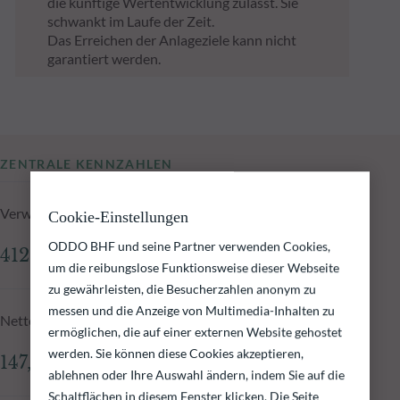
die künftige Wertentwicklung zulässt. Sie
schwankt im Laufe der Zeit.
Das Erreichen der Anlageziele kann nicht
garantiert werden.
ZENTRALE KENNZAHLEN
Verwaltetes Fondsvolumen zum 05.08.2026
Cookie-Einstellungen
ODDO BHF und seine Partner verwenden Cookies,
412,62 Mio.€
um die reibungslose Funktionsweise dieser Webseite
zu gewährleisten, die Besucherzahlen anonym zu
messen und die Anzeige von Multimedia-Inhalten zu
Nettoinventarwert zum 05.08.2026
ermöglichen, die auf einer externen Website gehostet
werden. Sie können diese Cookies akzeptieren,
147,38 €
ablehnen oder Ihre Auswahl ändern, indem Sie auf die
Schaltflächen in diesem Fenster klicken. Die Seite