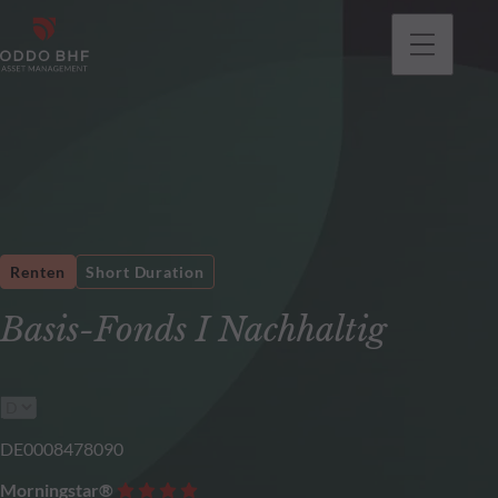
gehen
Renten
Short Duration
Basis-Fonds I Nachhaltig
DE0008478090
Morningstar®