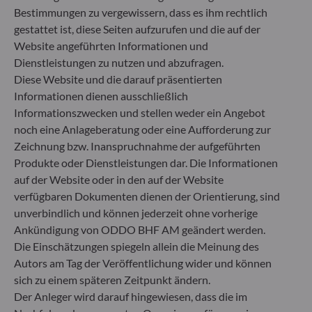
Regelwerk der EU, das darauf abzielt, das
Bestimmungen zu vergewissern, dass es ihm rechtlich
Nachhaltigkeitsprofil von Fonds transparent,
gestattet ist, diese Seiten aufzurufen und die auf der
besser vergleichbar und für Endinvestoren besser
Website angeführten Informationen und
verständlich zu machen.
Dienstleistungen zu nutzen und abzufragen.
Artikel 6: Das Fondsmanagementteam
Diese Website und die darauf präsentierten
berücksichtigt bei der Anlageentscheidung keine
Informationen dienen ausschließlich
Nachhaltigkeitsrisiken oder nachteiligen
Auswirkungen von Anlageentscheidungen auf
Informationszwecken und stellen weder ein Angebot
Nachhaltigkeitsfaktoren.
noch eine Anlageberatung oder eine Aufforderung zur
Artikel 8: Das Fondsmanagementteam adressiert
Zeichnung bzw. Inanspruchnahme der aufgeführten
Nachhaltigkeitsrisiken, indem es ESG-Kriterien
Produkte oder Dienstleistungen dar. Die Informationen
(Umwelt und/oder Soziales und/oder Governance)
auf der Website oder in den auf der Website
in den Anlageentscheidungsprozess einbezieht.
verfügbaren Dokumenten dienen der Orientierung, sind
Artikel 9: Das Fondsmanagementteam verfolgt ein
unverbindlich und können jederzeit ohne vorherige
striktes nachhaltiges Anlageziel, das wesentlich zu
den Herausforderungen des ökologischen
Ankündigung von ODDO BHF AM geändert werden.
Übergangs beiträgt, und adressiert
Die Einschätzungen spiegeln allein die Meinung des
Nachhaltigkeitsrisiken durch Ratings, die vom
Autors am Tag der Veröffentlichung wider und können
externen ESG-Datenanbieter der
sich zu einem späteren Zeitpunkt ändern.
Verwaltungsgesellschaft bereitgestellt werden.
Der Anleger wird darauf hingewiesen, dass die im