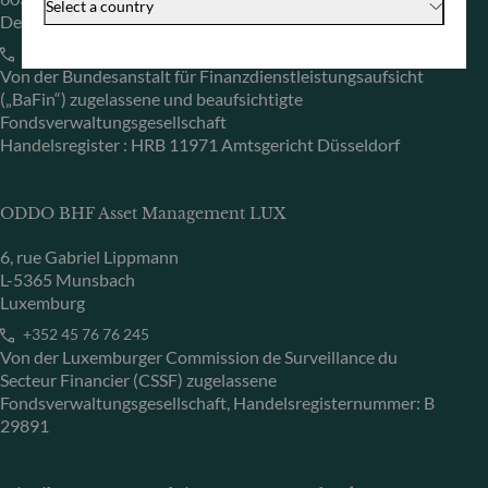
Select a country
Deutschland
+49 (0) 69 920 50 0
Von der Bundesanstalt für Finanzdienstleistungsaufsicht
(„BaFin“) zugelassene und beaufsichtigte
Fondsverwaltungsgesellschaft
Handelsregister : HRB 11971 Amtsgericht Düsseldorf
ODDO BHF Asset Management LUX
6, rue Gabriel Lippmann
L-5365 Munsbach
Luxemburg
+352 45 76 76 245
Von der Luxemburger Commission de Surveillance du
Secteur Financier (CSSF) zugelassene
Fondsverwaltungsgesellschaft, Handelsregisternummer: B
29891