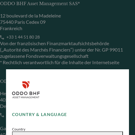
ODDO BHF Asset Management SAS*
12 boulevard de la Madeleine
75440 Paris Cedex 09
Frankreich
+33 1 44 51 80 28
Von der französischen Finanzmarktaufsichtsbehörde
(„Autorité des Marchés Financiers“) unter der Nr. GP 99011
zugelassene Fondsverwaltungsgesellschaft
* Rechtlich verantwortlich für die Inhalte der Internetseite
ODDO BHF Asset Management GmbH
Herzogstraße 15
40217 Düsseldorf
Deutschland
COUNTRY & LANGUAGE
+49 (0) 211 239 24 01
Gallusanlage 8
Country
60329 Frankfurt am Main