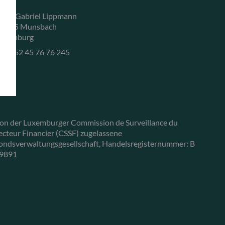
, rue Gabriel Lippmann
-5365 Munsbach
uxemburg
+352 45 76 76 245
on der Luxemburger Commission de Surveillance du
ecteur Financier (CSSF) zugelassene
ondsverwaltungsgesellschaft, Handelsregisternummer: B
9891