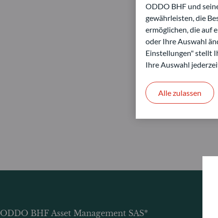
ODDO BHF und seine P
gewährleisten, die B
ermöglichen, die auf 
oder Ihre Auswahl änd
Einstellungen" stellt
Ihre Auswahl jederzei
Alle zulassen
ODDO BHF Asset Management SAS*