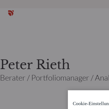
Peter Rieth
Berater / Portfoliomanager / A
Cookie-Einstellu