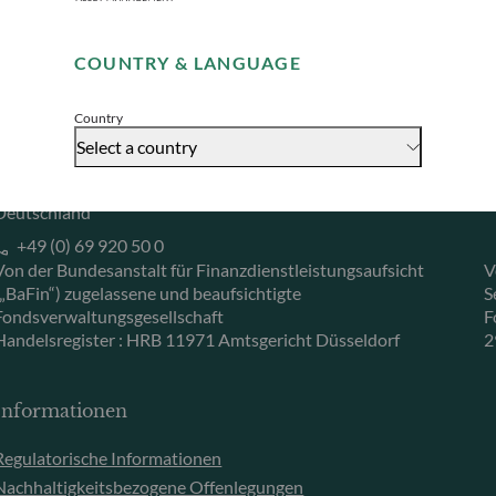
Remember me for 30 days
Herzogstraße 15
6
40217 Düsseldorf
L
COUNTRY & LANGUAGE
Accept
Deutschland
L
+49 (0) 211 239 24 01
Country
Select a country
Gallusanlage 8
60329 Frankfurt am Main
Deutschland
+49 (0) 69 920 50 0
Von der Bundesanstalt für Finanzdienstleistungsaufsicht
V
(„BaFin“) zugelassene und beaufsichtigte
S
Fondsverwaltungsgesellschaft
F
Handelsregister : HRB 11971 Amtsgericht Düsseldorf
2
Informationen
Regulatorische Informationen
Nachhaltigkeitsbezogene Offenlegungen