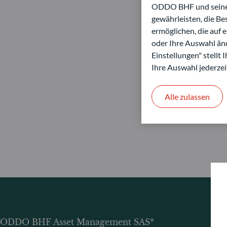
ODDO BHF und seine P
gewährleisten, die B
ermöglichen, die auf 
oder Ihre Auswahl änd
Einstellungen" stellt
Ihre Auswahl jederzei
Alle zulassen
ODDO BHF Asset Management SAS*