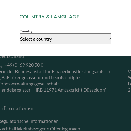
Remember me for 30 days
Herzogstraße 15
6
40217 Düsseldorf
L
COUNTRY & LANGUAGE
Accept
Deutschland
L
+49 (0) 211 239 24 01
Country
Select a country
Gallusanlage 8
60329 Frankfurt am Main
Deutschland
+49 (0) 69 920 50 0
Von der Bundesanstalt für Finanzdienstleistungsaufsicht
V
(„BaFin“) zugelassene und beaufsichtigte
S
Fondsverwaltungsgesellschaft
F
Handelsregister : HRB 11971 Amtsgericht Düsseldorf
2
Informationen
Regulatorische Informationen
Nachhaltigkeitsbezogene Offenlegungen