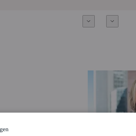
Expertise
Fonds
Nachhalti
Alle Fonds
Überblick
Fondsauswahl
Aktien
Partner-Publikumsfonds
Renten
Wie kann ich Fonds zeichnen?
Multi-Asset
Aktive ETFs
ngen
Private Assets