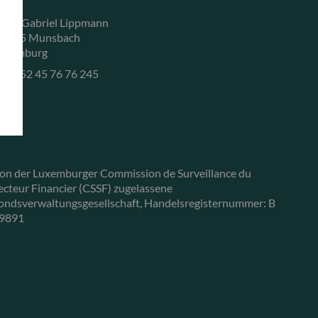
, rue Gabriel Lippmann
-5365 Munsbach
uxemburg
+352 45 76 76 245
on der Luxemburger Commission de Surveillance du
ecteur Financier (CSSF) zugelassene
ondsverwaltungsgesellschaft, Handelsregisternummer: B
9891