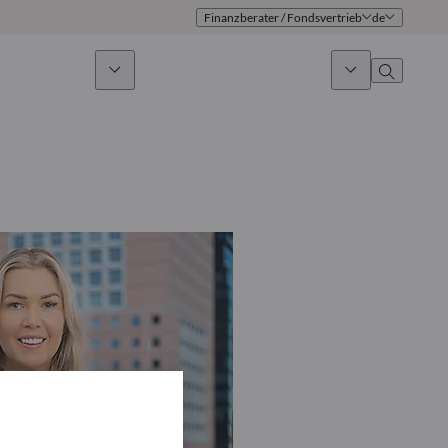
Finanzberater / Fondsvertrieb
de
ges Investieren
News & Marktausblick
Über uns
Überblick
Identität
Ansatz
Führungsteam
Publikationen
Vertriebsteam
Standorte
Kontakt