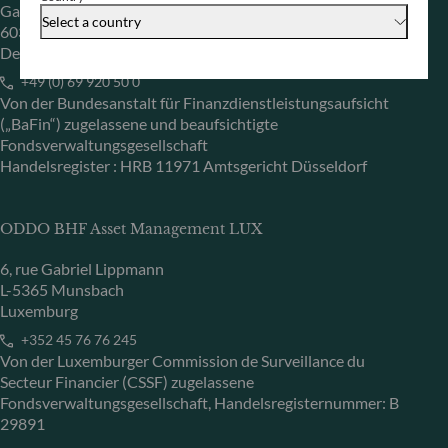
Gallusanlage 8
Select a country
60329 Frankfurt am Main
Deutschland
+49 (0) 69 920 50 0
Von der Bundesanstalt für Finanzdienstleistungsaufsicht
(„BaFin“) zugelassene und beaufsichtigte
Fondsverwaltungsgesellschaft
Handelsregister : HRB 11971 Amtsgericht Düsseldorf
ODDO BHF Asset Management LUX
6, rue Gabriel Lippmann
L-5365 Munsbach
Luxemburg
+352 45 76 76 245
Von der Luxemburger Commission de Surveillance du
Secteur Financier (CSSF) zugelassene
Fondsverwaltungsgesellschaft, Handelsregisternummer: B
29891