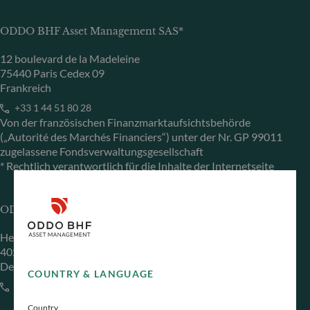
ODDO BHF Asset Management SAS*
12 boulevard de la Madeleine
75440 Paris Cedex 09
Frankreich
+33 1 44 51 80 28
Von der französischen Finanzmarktaufsichtsbehörde
(„Autorité des Marchés Financiers“) unter der Nr. GP 99011
zugelassene Fondsverwaltungsgesellschaft
* Rechtlich verantwortlich für die Inhalte der Internetseite
ODDO BHF Asset Management GmbH
Herzogstraße 15
40217 Düsseldorf
Deutschland
COUNTRY & LANGUAGE
+49 (0) 211 239 24 01
Country