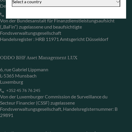
Select a country
Deutschland
+49 (0) 69 920 50 0
Von der Bundesanstalt für Finanzdienstleistungsaufsicht
(„BaFin“) zugelassene und beaufsichtigte
Fondsverwaltungsgesellschaft
Handelsregister : HRB 11971 Amtsgericht Düsseldorf
ODDO BHF Asset Management LUX
6, rue Gabriel Lippmann
L-5365 Munsbach
Luxemburg
+352 45 76 76 245
Von der Luxemburger Commission de Surveillance du
Secteur Financier (CSSF) zugelassene
Fondsverwaltungsgesellschaft, Handelsregisternummer: B
29891