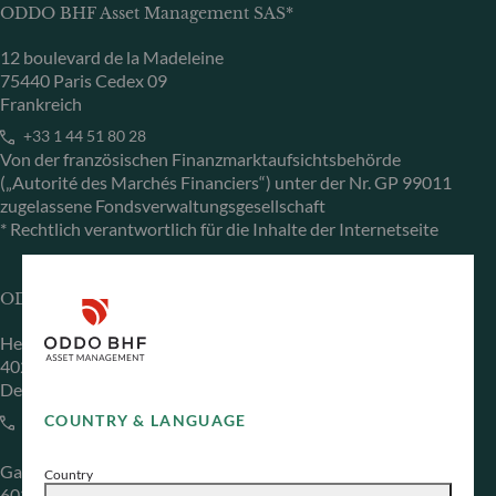
ODDO BHF Asset Management SAS*
12 boulevard de la Madeleine
75440 Paris Cedex 09
Frankreich
+33 1 44 51 80 28
Von der französischen Finanzmarktaufsichtsbehörde
(„Autorité des Marchés Financiers“) unter der Nr. GP 99011
zugelassene Fondsverwaltungsgesellschaft
* Rechtlich verantwortlich für die Inhalte der Internetseite
ODDO BHF Asset Management GmbH
Herzogstraße 15
40217 Düsseldorf
Deutschland
COUNTRY & LANGUAGE
+49 (0) 211 239 24 01
Gallusanlage 8
Country
60329 Frankfurt am Main