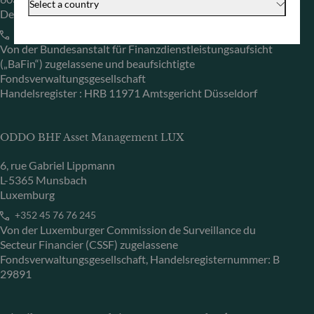
Select a country
Deutschland
+49 (0) 69 920 50 0
Von der Bundesanstalt für Finanzdienstleistungsaufsicht
(„BaFin“) zugelassene und beaufsichtigte
Fondsverwaltungsgesellschaft
Handelsregister : HRB 11971 Amtsgericht Düsseldorf
ODDO BHF Asset Management LUX
6, rue Gabriel Lippmann
L-5365 Munsbach
Luxemburg
+352 45 76 76 245
Von der Luxemburger Commission de Surveillance du
Secteur Financier (CSSF) zugelassene
Fondsverwaltungsgesellschaft, Handelsregisternummer: B
29891