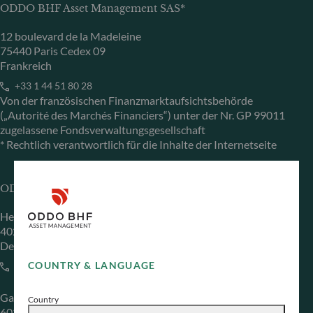
ODDO BHF Asset Management SAS*
12 boulevard de la Madeleine
75440 Paris Cedex 09
Frankreich
+33 1 44 51 80 28
Von der französischen Finanzmarktaufsichtsbehörde
(„Autorité des Marchés Financiers“) unter der Nr. GP 99011
zugelassene Fondsverwaltungsgesellschaft
* Rechtlich verantwortlich für die Inhalte der Internetseite
ODDO BHF Asset Management GmbH
Herzogstraße 15
40217 Düsseldorf
Deutschland
COUNTRY & LANGUAGE
+49 (0) 211 239 24 01
Gallusanlage 8
Country
60329 Frankfurt am Main