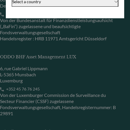
Select a country
Deutschland
+49 (0) 69 920 50 0
Von der Bundesanstalt für Finanzdienstleistungsaufsicht
(„BaFin“) zugelassene und beaufsichtigte
Fondsverwaltungsgesellschaft
Handelsregister : HRB 11971 Amtsgericht Düsseldorf
ODDO BHF Asset Management LUX
6, rue Gabriel Lippmann
L-5365 Munsbach
Luxemburg
+352 45 76 76 245
Von der Luxemburger Commission de Surveillance du
Secteur Financier (CSSF) zugelassene
Fondsverwaltungsgesellschaft, Handelsregisternummer: B
29891