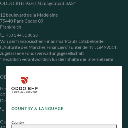
ODDO BHF Asset Management SAS*
12 boulevard de la Madeleine
75440 Paris Cedex 09
Frankreich
+33 1 44 51 80 28
Von der französischen Finanzmarktaufsichtsbehörde
(„Autorité des Marchés Financiers“) unter der Nr. GP 99011
zugelassene Fondsverwaltungsgesellschaft
* Rechtlich verantwortlich für die Inhalte der Internetseite
ODDO BHF Asset Management GmbH
Herzogstraße 15
40217 Düsseldorf
Deutschland
COUNTRY & LANGUAGE
+49 (0) 211 239 24 01
Gallusanlage 8
Country
60329 Frankfurt am Main