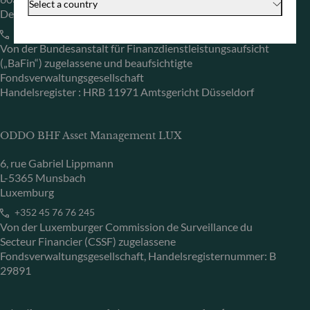
Select a country
Deutschland
+49 (0) 69 920 50 0
Von der Bundesanstalt für Finanzdienstleistungsaufsicht
(„BaFin“) zugelassene und beaufsichtigte
Fondsverwaltungsgesellschaft
Handelsregister : HRB 11971 Amtsgericht Düsseldorf
ODDO BHF Asset Management LUX
6, rue Gabriel Lippmann
L-5365 Munsbach
Luxemburg
+352 45 76 76 245
Von der Luxemburger Commission de Surveillance du
Secteur Financier (CSSF) zugelassene
Fondsverwaltungsgesellschaft, Handelsregisternummer: B
29891