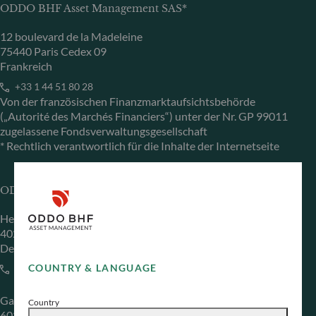
ODDO BHF Asset Management SAS*
12 boulevard de la Madeleine
75440 Paris Cedex 09
Frankreich
+33 1 44 51 80 28
Von der französischen Finanzmarktaufsichtsbehörde
(„Autorité des Marchés Financiers“) unter der Nr. GP 99011
zugelassene Fondsverwaltungsgesellschaft
* Rechtlich verantwortlich für die Inhalte der Internetseite
ODDO BHF Asset Management GmbH
Herzogstraße 15
40217 Düsseldorf
Deutschland
COUNTRY & LANGUAGE
+49 (0) 211 239 24 01
Gallusanlage 8
Country
60329 Frankfurt am Main