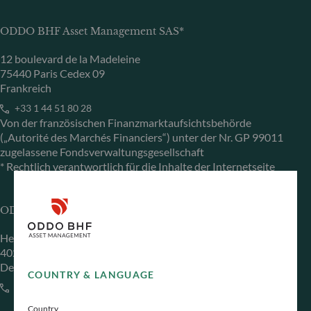
ODDO BHF Asset Management SAS*
12 boulevard de la Madeleine
75440 Paris Cedex 09
Frankreich
+33 1 44 51 80 28
Von der französischen Finanzmarktaufsichtsbehörde
(„Autorité des Marchés Financiers“) unter der Nr. GP 99011
zugelassene Fondsverwaltungsgesellschaft
* Rechtlich verantwortlich für die Inhalte der Internetseite
ODDO BHF Asset Management GmbH
Herzogstraße 15
40217 Düsseldorf
Deutschland
COUNTRY & LANGUAGE
+49 (0) 211 239 24 01
Country