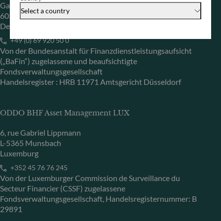
Gallusanlage 8
Select a country
60329 Frankfurt am Main
Deutschland
+49 (0) 69 920 50 0
Von der Bundesanstalt für Finanzdienstleistungsaufsicht
(„BaFin“) zugelassene und beaufsichtigte
Fondsverwaltungsgesellschaft
Handelsregister : HRB 11971 Amtsgericht Düsseldorf
ODDO BHF Asset Management LUX
6, rue Gabriel Lippmann
L-5365 Munsbach
Luxemburg
+352 45 76 76 245
Von der Luxemburger Commission de Surveillance du
Secteur Financier (CSSF) zugelassene
Fondsverwaltungsgesellschaft, Handelsregisternummer: B
29891