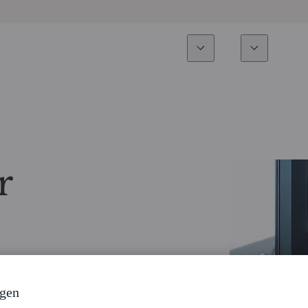
Expertise
Fonds
Nachhalti
Alle Fonds
Überblick
Fondsauswahl
Aktien
r
Partner-Publikumsfonds
Renten
Wie kann ich Fonds zeichnen?
Multi-Asset
Aktive ETFs
ngen
Private Assets