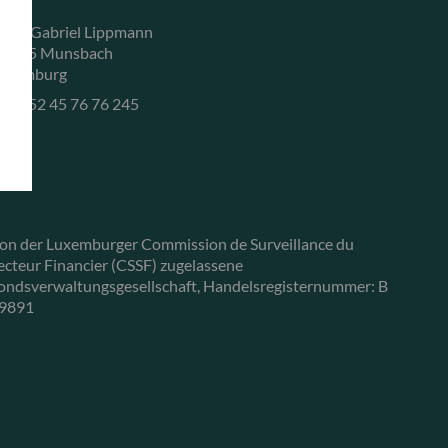
, rue Gabriel Lippmann
-5365 Munsbach
uxemburg
+352 45 76 76 245
on der Luxemburger Commission de Surveillance du
ecteur Financier (CSSF) zugelassene
ondsverwaltungsgesellschaft, Handelsregisternummer: B
9891