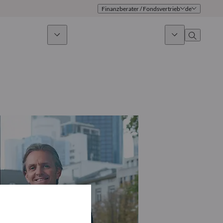
Finanzberater / Fondsvertrieb
de
ges Investieren
News & Marktausblick
Über uns
Überblick
Identität
Ansatz
Führungsteam
Publikationen
Vertriebsteam
Standorte
Kontakt