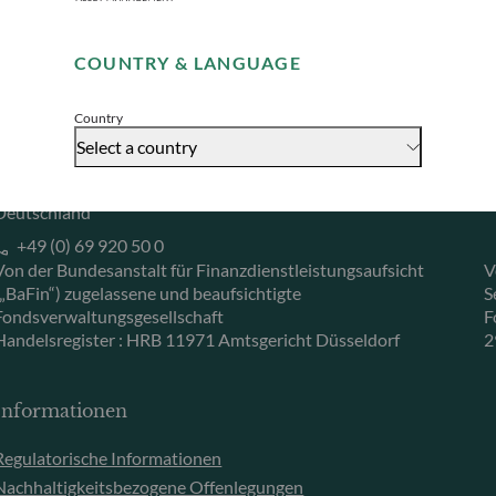
Remember me for 30 days
Herzogstraße 15
6
40217 Düsseldorf
L
COUNTRY & LANGUAGE
Accept
Deutschland
L
+49 (0) 211 239 24 01
Country
Select a country
Gallusanlage 8
60329 Frankfurt am Main
Deutschland
+49 (0) 69 920 50 0
Von der Bundesanstalt für Finanzdienstleistungsaufsicht
V
(„BaFin“) zugelassene und beaufsichtigte
S
Fondsverwaltungsgesellschaft
F
Handelsregister : HRB 11971 Amtsgericht Düsseldorf
2
Informationen
Regulatorische Informationen
Nachhaltigkeitsbezogene Offenlegungen