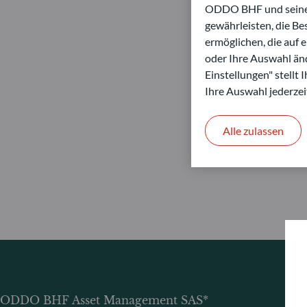
ODDO BHF und seine P
gewährleisten, die B
ermöglichen, die auf 
oder Ihre Auswahl änd
Einstellungen" stellt
Ihre Auswahl jederzei
Alle zulassen
ODDO BHF Asset Management SAS*